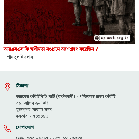
আরএসএস কি স্বাধীনতা সংগ্রামে অংশগ্রহণ করেছিল ?
- শামসুল ইসলাম
ঠিকানা:
ভারতের কমিউনিস্ট পার্টি (মার্কসবাদী) - পশ্চিমবঙ্গ রাজ্য কমিটিি
৩১, আলিমুদ্দিন স্ট্রিট
মুজফ্ফ‌র আহমদ ভবন
কলকাতা - ৭০০০১৬
যোগাযোগ
ফোন:
০৩৩ - ২২১৭৬৬৩৩, ২২১৭৬৬৩৪