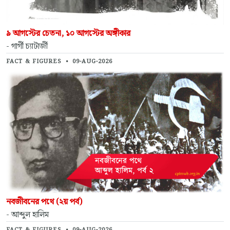
৯ আগস্টের চেতনা, ১০ আগস্টের অঙ্গীকার
- গার্গী চ্যাটার্জী
FACT & FIGURES
•
09-AUG-2026
নবজীবনের পথে (২য় পর্ব)
- আব্দুল হালিম
FACT & FIGURES
•
09-AUG-2026