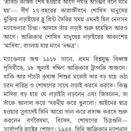
‘প্রতিটি কাজই শেষ হওয়ার আগে পর্যন্ত অসম্ভব বলে মনে
হয়’— দীর্ঘ ২৭-বছরের কারাজীবনে শোষিত মানুষের
মুক্তির লড়াইয়ের ব্লু প্রিন্ট তৈরির সময় এমনই ছিল নেলসন
ম্যান্ডেলার চিন্তা। আদতে তাঁর লড়াই শুরু হয়েছিল আরও
আগে। আফ্রিকার শোষিত মানুষের লড়াইয়ের আকাশের
‘মাদিবা’, বাংলায় যার মানে ‘নক্ষত্র’।
ম্যাণ্ডেলার জন্ম ১৯১৮ সালে, প্রথম বিশ্বযুদ্ধ বিধ্বস্ত
পৃথিবীতে, ১৮ জুলাই দক্ষিণ আফ্রিকার ট্রান্সকি অঞ্চলে।
বাকি আর পাঁচটা কৃষাঙ্গ শিশুর মতোই তার বড় হয়ে ওঠা
চরম দারিদ্র ও শোষণের সাথে লড়াই করতে করতে। কিন্তু
মাদিবা বড় হয়ে যে লড়াইটা লড়লেন এবং জিতলেন, তা
তাঁকে আলাদা করে স্মরনীয় করে তুললো। আইনের ছাত্র
হওয়ার সুবাদেই তিনি আরো ভাল করে প্রত্যক্ষ করতে শুরু
করলেন বর্ণবৈষম্য, বিভেদ, শোষণের চিত্রগুলি—
সর্বোপরি রাষ্ট্রের শোষণ। ১৯৪৪, তিনি আফ্রিকান ন্যাশনাল