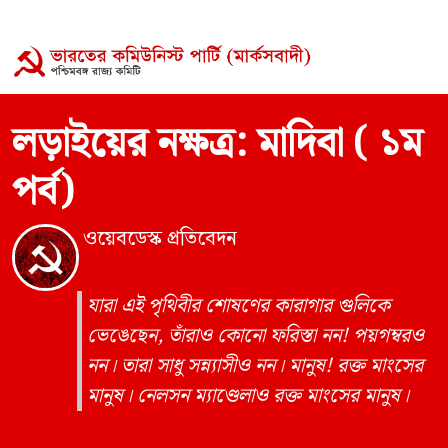
লড়াইয়ের নক্ষত্র: মাদিবা ( ১ম
পর্ব)
ওয়েবডেস্ক প্রতিবেদন
যারা এই পৃথিবীর শোষণের কারাগার গুলিকে
ভেঙেছেন, তাঁরাও কোনো ফরিস্তা নন! পয়গম্বরও
নন। তারা সাধু সন্ন্যাসীও নন। মানুষ! রক্ত মাংসের
মানুষ। নেলসন ম্যাণ্ডেলাও রক্ত মাংসের মানুষ।