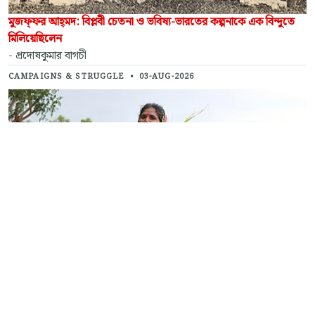
মুজফ্‌ফর আহ্‌মদ: বিপ্লবী চেতনা ও ভবিষ্য-ভারতের কল্পনাকে এক বিন্দুতে
মিলিয়েছিলেন
- প্রদোষকুমার বাগচী
CAMPAIGNS & STRUGGLE
•
03-AUG-2026
১০ই অগাস্ট জেল ভরো আন্দোলনের প্রেক্ষাপট
- নিরাপদ সরদার
PRESS RELEASE
•
30-JUL-2026