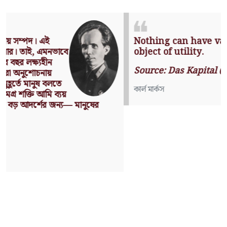
Nothing can have value without being an
object of utility.
Source: Das Kapital (Volume I, Chapter 1)
কার্ল মার্কস