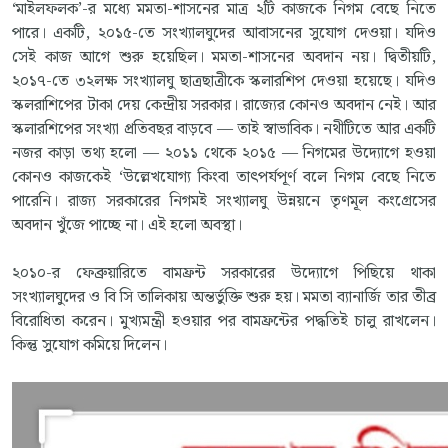
‘মাইলফলক’-র মধ্যে মমতা-শাসনের মাত্র ২টি কাজকে নিগম বেছে নিতে
পারে। একটি, ২০১৫-তে সংখ্যালঘুদের আবাসনের সুযোগ দেওয়া। যদিও
সেই কাজ আগে শুরু হয়েছিল। মমতা-শাসনের অবদান নয়। দ্বিতীয়টি,
২০১৭-তে ৩২লক্ষ সংখ্যালঘু ছাত্রছাত্রীকে স্কলারশিপ দেওয়া হয়েছে। যদিও
স্কলরাশিপের টাকা দেয় কেন্দ্রীয় সরকার। রাজ্যের কোনও অবদান নেই। আর
স্কলারশিপের সংখ্যা প্রতিবছর বাড়বে — তাই স্বাভাবিক। নথীটিতে আর একটি
নজর কাড়া তথ্য হলো — ২০১১ থেকে ২০১৫ — নিগমের উদ্যোগে হওয়া
কোনও কাজকেই ‘উল্লেখযোগ্য কিংবা তাৎপর্যপূর্ণ বলে নিগম বেছে নিতে
পারেনি। রাজ্য সরকারের নিগমই সংখ্যালঘু উন্নয়নে তৃণমূল কংগ্রেসের
অবদান খুঁজে পাচ্ছে না। এই হলো অবস্থা।
২০১০-র ফেব্রুয়ারিতে বামফ্রন্ট সরকারের উদ্যোগে পিছিয়ে থাকা
সংখ্যালঘুদের ও বি সি তালিকায় অন্তর্ভুক্তি শুরু হয়। মমতা ব্যানার্জি তার তীব্র
বিরোধিতা করেন। মুখ্যমন্ত্রী হওয়ার পর বামফ্রন্টের পদ্ধতিই চালু রাখলেন।
কিন্তু সুযোগ কমিয়ে দিলেন।