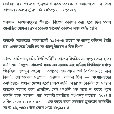
সেই মাদ্রাসার শিক্ষকরা, ছাত্রছাত্রীরা সরকারের কোনও সহায়তা পান না। তাঁরা
আন্দোলন করলে পুলিশ টেনে হিঁচড়ে ভ্যানে তুলেছে।
পঞ্চমত,
সংখ্যালঘুদের উন্নয়নে বিশেষ কমিশন করা হবে ছিল মমতা
ব্যানার্জির ঘোষনা। এমন কোনও ‘বিশেষ’ কমিশন আজ পর্যন্ত হয়নি
।
বামফ্রন্ট সরকারের সময়কালেই ১৯৯৬-এ রাজ্যে সংখ্যালঘু কমিশন তৈরি
হয়। একই সঙ্গে তৈরি হয় সংখ্যালঘু উন্নয়ন ও বিত্ত নিগম।
ষষ্ঠত, আলিগড় মুসলিম ইউনিভার্সিটির আদলে বিশ্ববিদ্যালয় গড়ে তোলা হবে।
হয়নি এমন কিছুও।
বামফ্রন্ট সরকারের সময়কালেই আলিয়া বিশ্ববিদ্যালয় গড়ে
উঠেছিল।
তৃণমূল কংগ্রেস সরকারের সময়কালে ওই বিশ্ববিদ্যালয়ে নানা
বিতর্ক, গোলমালের সূত্রপাত। সপ্তমত, ঘোষনা ছিল —
‘সংখ্যালঘুদের
কর্মসংস্থানে প্রাধান্য দেওয়া হবে’। তাও হয়নি।
মাদ্রাসায় চাকরির যে সংস্থান
বামফ্রন্ট সরকার করে এসেছিল, সেই পদগুলি গত সাড়ে ন’ বছরে পূরণ
করেনি মমতা-সরকার। বরং সরকারী চাকরিতে সংখ্যালঘু কমেছে। ২০১৪-র
এপ্রিল থেকে ২০১৫-র মার্চ —
এক বছরে রাজ্য সরকারে মুসলমান কর্মচারীর
সংখ্যা ১৯, ৩৪২ থেকে নেমে গেছে ১৮,৯৯১-এ