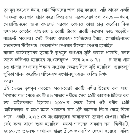
তৃণমূল কংগ্রেস ইমাম, মোয়াজ্জিনদের ভাতা চালু করেছে। এটি তাদের একটি
‘সাফল্য’ বলে তারা প্রচার করে। কিন্তু রাজ্য সরকারেরই তথ্য বলছে — ইমাম,
মোয়াজ্জিনদের জন্য বামফ্রন্ট সরকার কোনও ভাতা চালু করেনি। কিন্তু
ওয়াকফ বোর্ডের আওতায় ১ কোটি টাকার একটি করপাস ফান্ড গড়েছিল
বামফ্রন্ট সরকার। সেই টাকায় ওয়াকফ মসজিদের ইমাম, মোয়াজ্জিনদের
সন্তানদের স্টাইপেন্ড, ফেলোশিপ দেওয়ার উদ্যোগ নেওয়া হয়েছিল।
রাজ্যে কর্মসংস্থানের সুযোগই তৃণমূল কংগ্রেস সৃষ্টি করতে পারেনি, ফলে
তাতে ক্ষতিগ্রস্ত হয়েছেন সংখ্যালঘুরাও। তবে ২০০৬-’১১ — র মধ্যে প্রায়
১৬ হাজার সংখ্যালঘু উন্নয়ন সংক্রান্ত ক্ষেত্রগুলিতে সৃষ্টি হয়েছিল। গুরুত্বপূর্ণ
ভূমিকা পালন করেছিল পশ্চিমবঙ্গ সংখ্যালঘু উন্নয়ন ও বিত্ত নিগম।
<বর>
এই ক্ষেত্রে তৃণমূল কংগ্রেস সরকারেরই একটি নথীর উল্লেখ করা যায়।
নিগমের পক্ষ থেকে একটি ৫৬ পাতার নথীতে সেরা ১১টি কাজকে চিহ্নিত করা
হয় ‘মাইলফলক’ হিসাবে। ২০১৮-র শেষে তৈরি ওই নথীর ১১টি
‘মাইলফলক’-র মধ্যে মমতা-শাসনের মাত্র ২টি কাজকে নিগম বেছে নিতে
পারে। একটি, ২০১৫-তে সংখ্যালঘুদের আবাসনের সুযোগ দেওয়া। যদিও
সেই কাজ আগে শুরু হয়েছিল। মমতা-শাসনের অবদান নয়। দ্বিতীয়টি,
২০১৭-তে ৩২লক্ষ সংখ্যালঘু ছাত্রছাত্রীকে স্কলারশিপ দেওয়া হয়েছে। যদিও