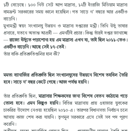
১টি বেড়েছে। ১০০ নিউ সেট আপ মাদ্রাসা, ১২টি ইংরাজি মিডিয়াম মাদ্রাসা
বামফ্রন্ট সরকারের সময় কালে হয়েছিল। গত সাড়ে ন’ বছরে আর একটিও
বাড়েনি।
মুখ্যমন্ত্রী স্বয়ং সংখ্যালঘু উন্নয়ন ও মাদ্রাসা দপ্তরের মন্ত্রী। তিনি ঊর্দু ভাষার
প্রসারে, যতনে অত্যন্ত আগ্রহী — এমনটিই প্রচার। কিন্তু তাঁরই দপ্তর জানাচ্ছে
—
রাজ্যে ঊর্দুতে পড়াশোনা হয় এম মাদ্রাসা এখন যা, তাই ছিল ২০১১-তেও।
একটিও বাড়েনি। আছে সেই ১৭-তেই
।
তাঁর বাকি প্রতিশ্রুতিগুলির হাল কী?
মমতা ব্যানার্জির প্রতিশ্রুতি ছিল সংখ্যালঘুদের উন্নয়নে বিশেষ তহবিল তৈরি
হবে। সাড়ে ন’ বছর কেটে গেছে। আজ পর্যন্ত হয়নি।
তাঁর প্রতিশ্রুতি ছিল,
মাদ্রাসার শিক্ষকদের জন্য বিশেষ বেতন কাঠামো গড়ে
তোলা হবে। এমন কিছুও হয়নি।
বিভিন্ন মাদ্রাসায় প্রায় ৫হাজার যুবকের
চাকরির উদ্যোগ নেওয়া হয়েছিল ২০১০-এ। তারপর বিধানসভা নির্বাচন চলে
আসায় কাজ শেষ করা যায়নি। তৃণমূল সরকারে এসে সেই সব পদ পূরণ
করেনি।