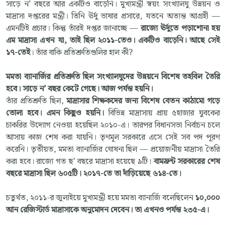
সাড়ে ন’ বছরে আর একটিও বাড়েনি। মুখ্যমন্ত্রী স্বয়ং সংখ্যালঘু উন্নয়ন ও
মাদ্রাসা দপ্তরের মন্ত্রী। তিনি ঊর্দু ভাষার প্রসারে, যতনে অত্যন্ত আগ্রহী —
এমনটিই প্রচার। কিন্তু তাঁরই দপ্তর জানাচ্ছে —
রাজ্যে ঊর্দুতে পড়াশোনা হয়
এম মাদ্রাসা এখন যা, তাই ছিল ২০১১-তেও। একটিও বাড়েনি। আছে সেই
১৭-তেই
। তাঁর বাকি প্রতিশ্রুতিগুলির হাল কী?
মমতা ব্যানার্জির প্রতিশ্রুতি ছিল সংখ্যালঘুদের উন্নয়নে বিশেষ তহবিল তৈরি
হবে। সাড়ে ন’ বছর কেটে গেছে। আজ পর্যন্ত হয়নি।
তাঁর প্রতিশ্রুতি ছিল,
মাদ্রাসার শিক্ষকদের জন্য বিশেষ বেতন কাঠামো গড়ে
তোলা হবে। এমন কিছুও হয়নি।
বিভিন্ন মাদ্রাসায় প্রায় ৫হাজার যুবকের
চাকরির উদ্যোগ নেওয়া হয়েছিল ২০১০-এ। তারপর বিধানসভা নির্বাচন চলে
আসায় কাজ শেষ করা যায়নি। তৃণমূল সরকারে এসে সেই সব পদ পূরণ
করেনি। তৃতীয়ত, মমতা ব্যানার্জির ঘোষনা ছিল — প্রয়োজনীয় মাদ্রাসা তৈরি
করা হবে। রাজ্যে গত ছ’ বছরে মাদ্রাসা হয়েছে ৯টি।
বামফ্রন্ট সরকারের শেষ
বছরে মাদ্রাসা ছিল ৬০৫টি। ২০১৭-তে তা দাঁড়িয়েছে ৬১৪-তে।
চতুর্থত, ২০১১-র জুলাইয়ে মুখ্যমন্ত্রী হয়ে মমতা ব্যানার্জি বলেছিলেন
১০,০০০
আন রেজিস্টার্ড মাদ্রাসাকে অনুমোদন দেবেন। তা এখনও পর্যন্ত ২৩৫-এ।