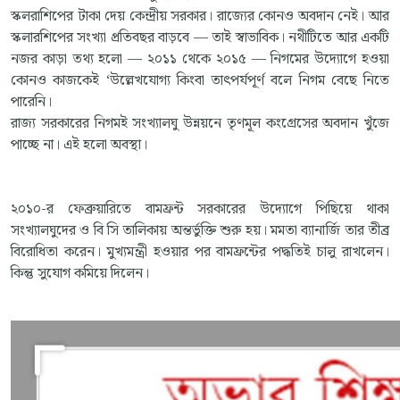
স্কলরাশিপের টাকা দেয় কেন্দ্রীয় সরকার। রাজ্যের কোনও অবদান নেই। আর
স্কলারশিপের সংখ্যা প্রতিবছর বাড়বে — তাই স্বাভাবিক। নথীটিতে আর একটি
নজর কাড়া তথ্য হলো — ২০১১ থেকে ২০১৫ — নিগমের উদ্যোগে হওয়া
কোনও কাজকেই ‘উল্লেখযোগ্য কিংবা তাৎপর্যপূর্ণ বলে নিগম বেছে নিতে
পারেনি।
রাজ্য সরকারের নিগমই সংখ্যালঘু উন্নয়নে তৃণমূল কংগ্রেসের অবদান খুঁজে
পাচ্ছে না। এই হলো অবস্থা।
২০১০-র ফেব্রুয়ারিতে বামফ্রন্ট সরকারের উদ্যোগে পিছিয়ে থাকা
সংখ্যালঘুদের ও বি সি তালিকায় অন্তর্ভুক্তি শুরু হয়। মমতা ব্যানার্জি তার তীব্র
বিরোধিতা করেন। মুখ্যমন্ত্রী হওয়ার পর বামফ্রন্টের পদ্ধতিই চালু রাখলেন।
কিন্তু সুযোগ কমিয়ে দিলেন।