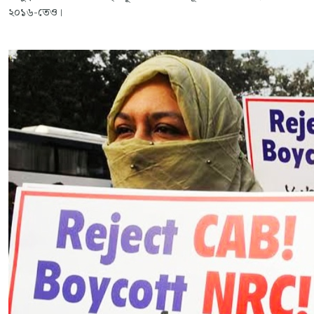
২০১৬-তেও।