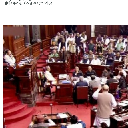
নাগরিকপঞ্জি তৈরি করতে পারে।