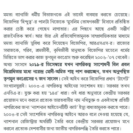
মমতা ব্যানার্জি ধর্মীয় বিভাজনকে এই ভাবেই ব্যবহার করতে চেয়েছে।
বিজেপির ‘হিন্দুত্ব’-র পালটা নিজেকে ‘মুসলিম তোষণকারী’ হিসাবে প্রতিষ্ঠিত
করার চেষ্টা করে গেছেন লাগাতার। এর পিছনে আছে একটি সঙ্কীর্ণ
রাজনৈতিক স্বার্থ। আর তাঁর এই প্রতিযোগিতামূলক সাম্প্রদায়িকতার মাধ্যমে
মমতা ব্যানার্জি সুবিধা করে দিয়েছেন বিজেপির, আরএসএস-র। রাজ্যের
সমাজকে, গরিব, শ্রমজীবী, কৃষিজীবী মানুষকে বিজেপির মডেলে ধর্মের
ভিত্তিতে ভাগ করার কাজ তৃণমূল কংগ্রেস শুরু করেছিল ২০০৬-’০৭ থেকেই।
অথচ সংসদে
২০১৯-র ডিসেম্বরে যখন নাগরিকত্ব সংশোধনী বিল প্রবল
বিরোধিতার মধ্যে নরেন্দ্র মোদী-অমিত শাহ্‌ পাশ করাচ্ছেন, তখন অনুপস্থিত
তৃণমূল কংগ্রেসের ৭ জন সাংসদ।
সেই আইন করে বিজেপির প্রধান ‘টার্গেট’
সংখ্যালঘুরাই। ২০০৩-এ নাগরিকত্ব আইনের সংশোধন হয়। সরকার তখন
এনডিএ-র। যুক্ত করা হয় ‘১৪এ’ ধারা। ওই ধারা অনুসারে কেন্দ্রীয় সরকার
প্রয়োজন মনে করলে প্রত্যেক ভারতবাসীর নাম নথিভুক্ত ও একইসঙ্গে প্রতিটি
নাগরিকের জন্য ‘ন্যাশনাল আইডেনটিটি কার্ড’ ইস্যু বাধ্যতামূলক করতে পারে।
২০০৩-র সেই সংশোধিত নাগরিকত্ব আইনে আরও বলে দেওয়া হয়েছে যে,
ন্যাশনাল রেজিস্ট্রার অথরিটি তৈরি করে কেন্দ্রীয় সরকার প্রয়োজন মনে
করলে প্রত্যেক দেশবাসীর জন্য জাতীয় নাগরিকপঞ্জি তৈরি করতে পারে।