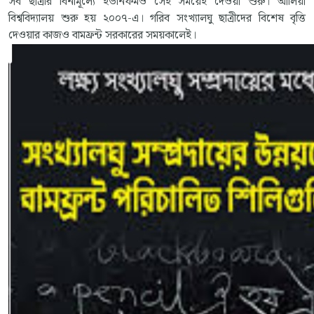
সব ছাত্রীর বিনামূল্যে ইউনিফর্মও সেই সময়েই দেওয়া শুরু। আলিয়া
বিশ্ববিদ্যালয় শুরু হয় ২০০৭-এ। গরিব সংখ্যালঘু ছাত্রীদের বিশেষ বৃত্তি
দেওয়ার কাজও বামফ্রন্ট সরকারের সময়কালেই।