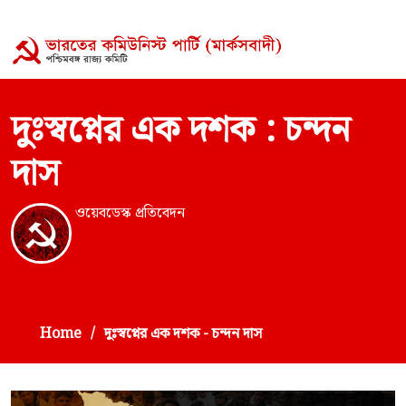
দুঃস্বপ্নের এক দশক : চন্দন
দাস
ওয়েবডেস্ক প্রতিবেদন
Home
দুঃস্বপ্নের এক দশক - চন্দন দাস