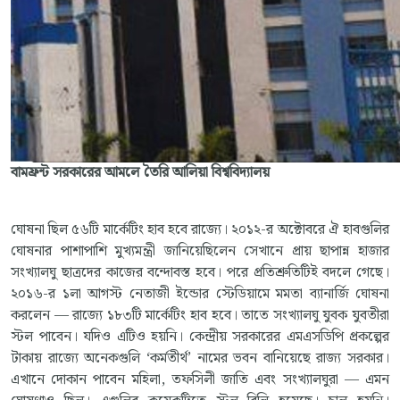
বামফ্রন্ট সরকারের আমলে তৈরি আলিয়া বিশ্ববিদ্যালয়
ঘোষনা ছিল ৫৬টি মার্কেটিং হাব হবে রাজ্যে। ২০১২-র অক্টোবরে ঐ হাবগুলির
ঘোষনার পাশাপাশি মুখ্যমন্ত্রী জানিয়েছিলেন সেখানে প্রায় ছাপান্ন হাজার
সংখ্যালঘু ছাত্রদের কাজের বন্দোবস্ত হবে। পরে প্রতিশ্রুতিটিই বদলে গেছে।
২০১৬-র ১লা আগস্ট নেতাজী ইন্ডোর স্টেডিয়ামে মমতা ব্যানার্জি ঘোষনা
করলেন — রাজ্যে ১৮৩টি মার্কেটিং হাব হবে। তাতে সংখ্যালঘু যুবক যুবতীরা
স্টল পাবেন। যদিও এটিও হয়নি। কেন্দ্রীয় সরকারের এমএসডিপি প্রকল্পের
টাকায় রাজ্যে অনেকগুলি ‘কর্মতীর্থ’ নামের ভবন বানিয়েছে রাজ্য সরকার।
এখানে দোকান পাবেন মহিলা, তফসিলী জাতি এবং সংখ্যালঘুরা — এমন