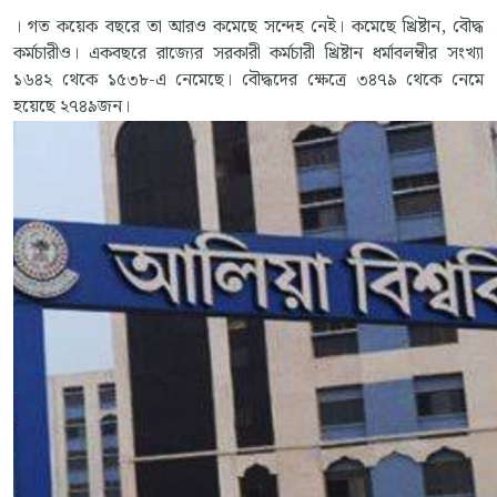
। গত কয়েক বছরে তা আরও কমেছে সন্দেহ নেই। কমেছে খ্রিষ্টান, বৌদ্ধ
কর্মচারীও। একবছরে রাজ্যের সরকারী কর্মচারী খ্রিষ্টান ধর্মাবলম্বীর সংখ্যা
১৬৪২ থেকে ১৫৩৮-এ নেমেছে। বৌদ্ধদের ক্ষেত্রে ৩৪৭৯ থেকে নেমে
হয়েছে ২৭৪৯জন।