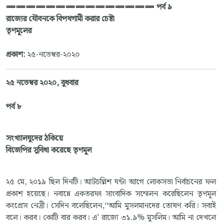
➖➖➖➖➖➖➖➖➖➖➖➖➖➖➖
পর্ব ৯
রাজ্যের যৌবনকে বিপথগামী করার চেষ্টা
তৃণমূলের
প্রকাশ:
২৫-নভেম্বর-২০২০
২৫ নভেম্বর ২০২০, বুধবার
পর্ব ৮
সংখ্যালঘুদের ঠকিয়ে
বিজেপির সুবিধা করেছে তৃণমূল
২৫ মে, ২০১৯ ছিল দিনটি। আটচল্লিশ ঘন্টা আগে লোকসভা নির্বাচনের ফল
প্রকাশ হয়েছে। নবান্নে একতরফা সাংবাদিক সম্মেলন করেছিলেন তৃণমূল
কংগ্রেস নেত্রী। সেদিন বলেছিলেন,‘‘আমি মুসলমানদের তোষণ করি। সবাই
বলে। করব। কোটি বার করব। এ’ রাজ্যে ৩১.৯% মুসলিম। আমি না দেখলে