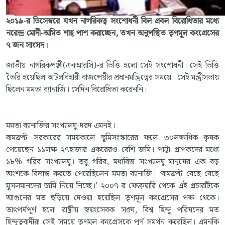
২০১৯-র ডিসেম্বরে যখন নাগরিকত্ব সংশোধনী বিল প্রবল বিরোধিতার মধ্যে
নরেন্দ্র মোদী-অমিত শাহ্‌ পাশ করাচ্ছেন, তখন অনুপস্থিত তৃণমূল কংগ্রেসের
৭ জন সাংসদ।
জাতীয় নাগরিকপঞ্জী(এনআরসি)-র ভিত্তি হলো সেই সংশোধনী। সেই ভিত্তি
তৈরি হয়েছিল অটলবিহারী বাজপেয়ীর প্রধানমন্ত্রিত্বের সময়ে। সেই মন্ত্রীসভায়
ছিলেন মমতা ব্যানার্জি। সেদিন বিরোধিতা করেননি।
মমতা ব্যানার্জির সংখ্যালঘু-দরদ এমনই।
বামফ্রন্ট সরকারের সময়কালে ভূমিসংস্কারের ফলে ৩০লক্ষাধিক কৃষক
পেয়েছেন ১১লক্ষ ২৭হাজার একরেরও বেশি জমি। পাট্টা প্রাপকদের মধ্যে
১৮% গরিব সংখ্যালঘু। তবু গরিব, মধ্যবিত্ত সংখ্যালঘু মানুষের এক বড়
অংশকে বিভ্রান্ত করতে পেরেছিলেন মমতা ব্যানার্জি। ‘বামফ্রন্ট বেছে বেছে
মুসলমানদের জমি নিয়ে নিচ্ছে।’ ২০০৭-র ফেব্রুয়ারি থেকে এই প্রচারটিকে
আগুনের মত ছড়িয়ে দেওয়া হয়েছিল তৃণমূল কংগ্রেসের পক্ষ থেকে।
তাৎপর্যপূর্ণ হলো রাষ্ট্রীয় স্বয়ংসেবক সঙ্ঘ, বিশ্ব হিন্দু পরিষদের মত
হিন্দুত্ববাদীরা সেই সময়ে তৃণমূল কংগ্রেসকে পূর্ণ সমর্থন করেছিল। এমনকি