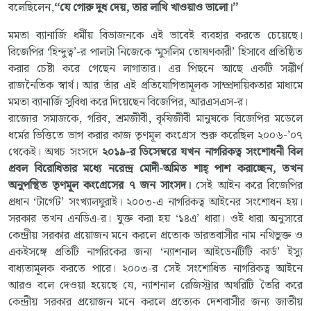
বলেছিলেন,
‘‘যে গোরু দুধ দেয়, তার লাথি খাওয়াও ভালো।’’
মমতা ব্যানার্জি ধর্মীয় বিভাজনকে এই ভাবেই ব্যবহার করতে চেয়েছে।
বিজেপির ‘হিন্দুত্ব’-র পালটা নিজেকে ‘মুসলিম তোষণকারী’ হিসাবে প্রতিষ্ঠিত
করার চেষ্টা করে গেছেন লাগাতার। এর পিছনে আছে একটি সঙ্কীর্ণ
রাজনৈতিক স্বার্থ। আর তাঁর এই প্রতিযোগিতামূলক সাম্প্রদায়িকতার মাধ্যমে
মমতা ব্যানার্জি সুবিধা করে দিয়েছেন বিজেপির, আরএসএস-র।
রাজ্যের সমাজকে, গরিব, শ্রমজীবী, কৃষিজীবী মানুষকে বিজেপির মডেলে
ধর্মের ভিত্তিতে ভাগ করার কাজ তৃণমূল কংগ্রেস শুরু করেছিল ২০০৬-’০৭
থেকেই। অথচ সংসদে
২০১৯-র ডিসেম্বরে যখন নাগরিকত্ব সংশোধনী বিল
প্রবল বিরোধিতার মধ্যে নরেন্দ্র মোদী-অমিত শাহ্‌ পাশ করাচ্ছেন, তখন
অনুপস্থিত তৃণমূল কংগ্রেসের ৭ জন সাংসদ।
সেই আইন করে বিজেপির
প্রধান ‘টার্গেট’ সংখ্যালঘুরাই। ২০০৩-এ নাগরিকত্ব আইনের সংশোধন হয়।
সরকার তখন এনডিএ-র। যুক্ত করা হয় ‘১৪এ’ ধারা। ওই ধারা অনুসারে
কেন্দ্রীয় সরকার প্রয়োজন মনে করলে প্রত্যেক ভারতবাসীর নাম নথিভুক্ত ও
একইসঙ্গে প্রতিটি নাগরিকের জন্য ‘ন্যাশনাল আইডেনটিটি কার্ড’ ইস্যু
বাধ্যতামূলক করতে পারে। ২০০৩-র সেই সংশোধিত নাগরিকত্ব আইনে
আরও বলে দেওয়া হয়েছে যে, ন্যাশনাল রেজিস্ট্রার অথরিটি তৈরি করে
কেন্দ্রীয় সরকার প্রয়োজন মনে করলে প্রত্যেক দেশবাসীর জন্য জাতীয়