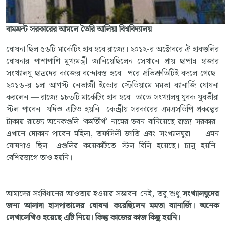
বামফ্রন্ট সরকারের আমলে তৈরি আলিয়া বিশ্ববিদ্যালয়
ঘোষনা ছিল ৫৬টি মার্কেটিং হাব হবে রাজ্যে। ২০১২-র অক্টোবরে ঐ হাবগুলির
ঘোষনার পাশাপাশি মুখ্যমন্ত্রী জানিয়েছিলেন সেখানে প্রায় ছাপান্ন হাজার
সংখ্যালঘু ছাত্রদের কাজের বন্দোবস্ত হবে। পরে প্রতিশ্রুতিটিই বদলে গেছে।
২০১৬-র ১লা আগস্ট নেতাজী ইন্ডোর স্টেডিয়ামে মমতা ব্যানার্জি ঘোষনা
করলেন — রাজ্যে ১৮৩টি মার্কেটিং হাব হবে। তাতে সংখ্যালঘু যুবক যুবতীরা
স্টল পাবেন। যদিও এটিও হয়নি। কেন্দ্রীয় সরকারের এমএসডিপি প্রকল্পের
টাকায় রাজ্যে অনেকগুলি ‘কর্মতীর্থ’ নামের ভবন বানিয়েছে রাজ্য সরকার।
এখানে দোকান পাবেন মহিলা, তফসিলী জাতি এবং সংখ্যালঘুরা — এমন
ঘোষণাও ছিল। এগুলির কয়েকটিতে স্টল বিলি হয়েছে। চালু হয়নি।
বেশিরভাগে তাও হয়নি।
আমাদের সংবিধানের আওতায় হওয়ার সম্ভাবনা নেই, তবু শুধু
সংখ্যালঘুদের
জন্য আলাদা হাসপাতালের ঘোষনা করেছিলেন মমতা ব্যানার্জি। অনেক
লেখালেখিও হয়েছে এটি নিয়ে। কিন্তু কাজের কাজ কিছু হয়নি।