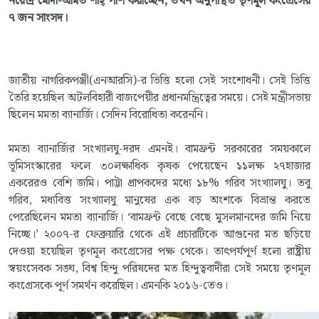
নরেন্দ্র মোদী-অমিত শাহ্‌ পাশ করাচ্ছেন, তখন অনুপস্থিত তৃণমূল কংগ্রেসের
৭ জন সাংসদ।
জাতীয় নাগরিকপঞ্জী(এনআরসি)-র ভিত্তি হলো সেই সংশোধনী। সেই ভিত্তি
তৈরি হয়েছিল অটলবিহারী বাজপেয়ীর প্রধানমন্ত্রিত্বের সময়ে। সেই মন্ত্রীসভায়
ছিলেন মমতা ব্যানার্জি। সেদিন বিরোধিতা করেননি।
মমতা ব্যানার্জির সংখ্যালঘু-দরদ এমনই। বামফ্রন্ট সরকারের সময়কালে
ভূমিসংস্কারের ফলে ৩০লক্ষাধিক কৃষক পেয়েছেন ১১লক্ষ ২৭হাজার
একরেরও বেশি জমি। পাট্টা প্রাপকদের মধ্যে ১৮% গরিব সংখ্যালঘু। তবু
গরিব, মধ্যবিত্ত সংখ্যালঘু মানুষের এক বড় অংশকে বিভ্রান্ত করতে
পেরেছিলেন মমতা ব্যানার্জি। ‘বামফ্রন্ট বেছে বেছে মুসলমানদের জমি নিয়ে
নিচ্ছে।’ ২০০৭-র ফেব্রুয়ারি থেকে এই প্রচারটিকে আগুনের মত ছড়িয়ে
দেওয়া হয়েছিল তৃণমূল কংগ্রেসের পক্ষ থেকে। তাৎপর্যপূর্ণ হলো রাষ্ট্রীয়
স্বয়ংসেবক সঙ্ঘ, বিশ্ব হিন্দু পরিষদের মত হিন্দুত্ববাদীরা সেই সময়ে তৃণমূল
কংগ্রেসকে পূর্ণ সমর্থন করেছিল। এমনকি ২০১৬-তেও।