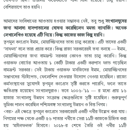
ঘোষণাও ছিল। এগুলির কয়েকটিতে স্টল বিলি হয়েছে। চালু হয়নি।
বেশিরভাগে তাও হয়নি।
আমাদের সংবিধানের আওতায় হওয়ার সম্ভাবনা নেই, তবু শুধু
সংখ্যালঘুদের
জন্য আলাদা হাসপাতালের ঘোষনা করেছিলেন মমতা ব্যানার্জি। অনেক
লেখালেখিও হয়েছে এটি নিয়ে। কিন্তু কাজের কাজ কিছু হয়নি।
তৃণমূল কংগ্রেস ইমাম, মোয়াজ্জিনদের ভাতা চালু করেছে। এটি তাদের একটি
‘সাফল্য’ বলে তারা প্রচার করে। কিন্তু রাজ্য সরকারেরই তথ্য বলছে — ইমাম,
মোয়াজ্জিনদের জন্য বামফ্রন্ট সরকার কোনও ভাতা চালু করেনি। কিন্তু
ওয়াকফ বোর্ডের আওতায় ১ কোটি টাকার একটি করপাস ফান্ড গড়েছিল
বামফ্রন্ট সরকার। সেই টাকায় ওয়াকফ মসজিদের ইমাম, মোয়াজ্জিনদের
সন্তানদের স্টাইপেন্ড, ফেলোশিপ দেওয়ার উদ্যোগ নেওয়া হয়েছিল। রাজ্যে
কর্মসংস্থানের সুযোগই তৃণমূল কংগ্রেস সৃষ্টি করতে পারেনি, ফলে তাতে
ক্ষতিগ্রস্ত হয়েছেন সংখ্যালঘুরাও। তবে ২০০৬-’১১ — র মধ্যে প্রায় ১৬
হাজার সংখ্যালঘু উন্নয়ন সংক্রান্ত ক্ষেত্রগুলিতে সৃষ্টি হয়েছিল। গুরুত্বপূর্ণ
ভূমিকা পালন করেছিল পশ্চিমবঙ্গ সংখ্যালঘু উন্নয়ন ও বিত্ত নিগম।
<বর> এই ক্ষেত্রে তৃণমূল কংগ্রেস সরকারেরই একটি নথীর উল্লেখ করা যায়।
নিগমের পক্ষ থেকে একটি ৫৬ পাতার নথীতে সেরা ১১টি কাজকে চিহ্নিত করা
হয় ‘মাইলফলক’ হিসাবে। ২০১৮-র শেষে তৈরি ওই নথীর ১১টি