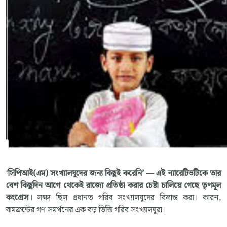
‘
সিপিআই(এম) সংখ্যালঘুদের জন্য কিছুই করেনি’ — এই ন্যারেটিভটিকে তার
বেশ কিছুদিন আগে থেকেই রাজ্যে প্রতিষ্ঠা করার চেষ্টা চালিয়ে গেছে তৃণমূল
কংগ্রেস।
লক্ষ্য ছিল প্রধানত গরিব সংখ্যালঘুদের বিভ্রান্ত করা। কারন,
বামফ্রন্টের গণ সমর্থনের এক বড় ভিত্তি গরিব সংখ্যালঘুরা।