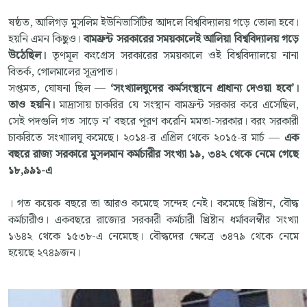
ষষ্ঠত, আলিগড় মুসলিম ইউনিভার্সিটির আদলে বিশ্ববিদ্যালয় গড়ে তোলা হবে।
হয়নি এমন কিছুও।
বামফ্রন্ট সরকারের সময়কালেই আলিয়া বিশ্ববিদ্যালয় গড়ে
উঠেছিল।
তৃণমূল কংগ্রেস সরকারের সময়কালে ওই বিশ্ববিদ্যালয়ে নানা
বিতর্ক, গোলমালের সূত্রপাত।
সপ্তমত, ঘোষনা ছিল —
‘সংখ্যালঘুদের কর্মসংস্থানে প্রাধান্য দেওয়া হবে’।
তাও হয়নি।
মাদ্রাসায় চাকরির যে সংস্থান বামফ্রন্ট সরকার করে এসেছিল,
সেই পদগুলি গত সাড়ে ন’ বছরে পূরণ করেনি মমতা-সরকার। বরং সরকারী
চাকরিতে সংখ্যালঘু কমেছে। ২০১৪-র এপ্রিল থেকে ২০১৫-র মার্চ —
এক
বছরে রাজ্য সরকারে মুসলমান কর্মচারীর সংখ্যা ১৯, ৩৪২ থেকে নেমে গেছে
১৮,৯৯১-এ
। গত কয়েক বছরে তা আরও কমেছে সন্দেহ নেই। কমেছে খ্রিষ্টান, বৌদ্ধ
কর্মচারীও। একবছরে রাজ্যের সরকারী কর্মচারী খ্রিষ্টান ধর্মাবলম্বীর সংখ্যা
১৬৪২ থেকে ১৫৩৮-এ নেমেছে। বৌদ্ধদের ক্ষেত্রে ৩৪৭৯ থেকে নেমে
হয়েছে ২৭৪৯জন।