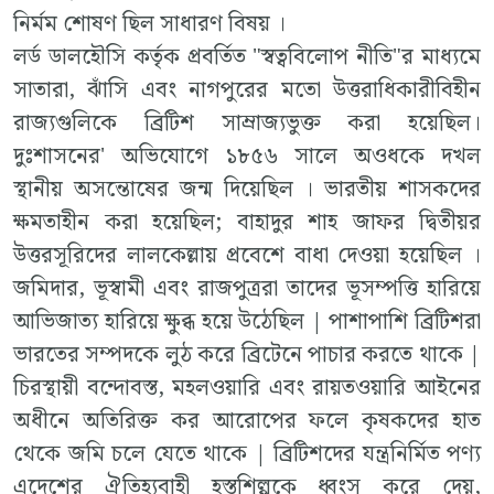
নির্মম শোষণ ছিল সাধারণ বিষয় ।
লর্ড ডালহৌসি কর্তৃক প্রবর্তিত "স্বত্ববিলোপ নীতি"র মাধ্যমে
সাতারা, ঝাঁসি এবং নাগপুরের মতো উত্তরাধিকারীবিহীন
রাজ্যগুলিকে ব্রিটিশ সাম্রাজ্যভুক্ত করা হয়েছিল।
দুঃশাসনের' অভিযোগে ১৮৫৬ সালে অওধকে দখল
স্থানীয় অসন্তোষের জন্ম দিয়েছিল । ভারতীয় শাসকদের
ক্ষমতাহীন করা হয়েছিল; বাহাদুর শাহ জাফর দ্বিতীয়র
উত্তরসূরিদের লালকেল্লায় প্রবেশে বাধা দেওয়া হয়েছিল ।
জমিদার, ভূস্বামী এবং রাজপুত্ররা তাদের ভূসম্পত্তি হারিয়ে
আভিজাত্য হারিয়ে ক্ষুব্ধ হয়ে উঠেছিল | পাশাপাশি ব্রিটিশরা
ভারতের সম্পদকে লুঠ করে ব্রিটেনে পাচার করতে থাকে |
চিরস্থায়ী বন্দোবস্ত, মহলওয়ারি এবং রায়তওয়ারি আইনের
অধীনে অতিরিক্ত কর আরোপের ফলে কৃষকদের হাত
থেকে জমি চলে যেতে থাকে | ব্রিটিশদের যন্ত্রনির্মিত পণ্য
এদেশের ঐতিহ্যবাহী হস্তশিল্পকে ধ্বংস করে দেয়,