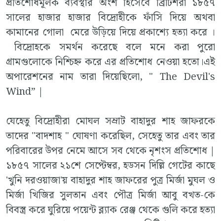
প্রতিশোধমূলক ব্যবস্থার অংশ হিসেবে ব্রিটিশরা ১৮৫৭
সালের হাজার হাজার বিদ্রোহীকে ফাঁসি দিয়ে অথবা
কামানের গোলা মেরে উড়িয়ে দিয়ে প্রকাশ্যে হত্যা করে ।
বিদ্রোহকে সমর্থন করেছে বলে মনে করা পুরো
গ্রামগুলোকে নিশ্চিহ্ন করে এর প্রতিশোধ নেওয়া হতো।এই
অপারেশনের নাম তারা দিয়েছিলো, " The Devil's
Wind” |
যেহেতু বিদ্রোহীরা মোঘল সম্রাট বাহাদুর শাহ জাফরকে
তাদের "বাদশাহ " ঘোষণা করেছিল, সেহেতু তার এবং তার
পরিবারের উপর নেমে আসে সব থেকে নৃশংস প্রতিশোধ |
১৮৫৭ সালের ২১শে সেপ্টেম্বর, হডসন দিল্লি গেটের কাছে
'খুনি দরওয়াজা'য় বাহাদুর শাহ জাফরের পুত্র মির্জা মুঘল ও
মির্জা খিজির সুলতান এবং পৌত্র মির্জা আবু বখত-কে
বিবস্ত্র করে ঘুরিয়ে পয়েন্ট ব্ল্যাক রেঞ্জ থেকে গুলি করে হত্যা