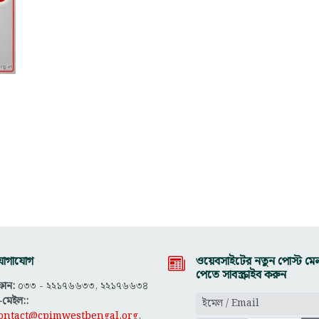
োগাযোগ
ওয়েবসাইটের নতুন পোস্ট মেল
পেতে সাবস্ক্রাইব করুন
োন:
০৩৩ - ২২১৭৬৬৩৩, ২২১৭৬৬৩৪
-মেইল::
ontact@cpimwestbengal.org
,