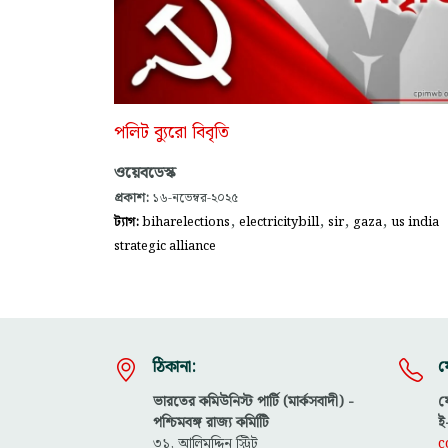
পলিট ব্যুরো বিবৃতি
ওয়েবডেস্ক
প্রকাশ:
১৬-নভেম্বর-২০২৫
,
,
,
,
ট্যাগ:
biharelections
electricitybill
sir
gaza
us india
strategic alliance
ঠিকানা:
য
ভারতের কমিউনিস্ট পার্টি (মার্কসবাদী) -
ফ
পশ্চিমবঙ্গ রাজ্য কমিটিি
ই
৩১, আলিমুদ্দিন স্ট্রিট
c