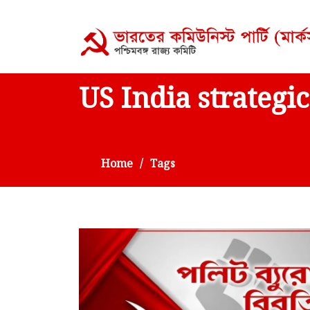
US India strategic
Home
Tags