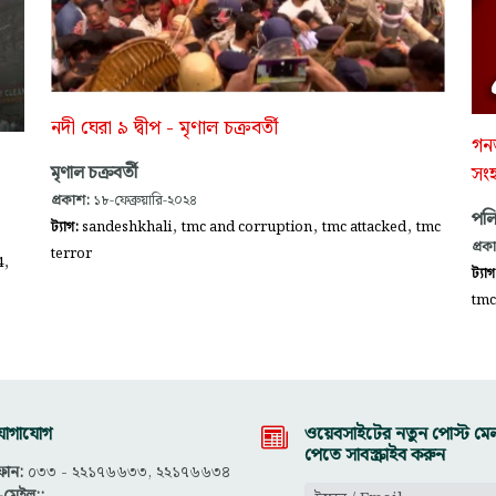
নদী ঘেরা ৯ দ্বীপ - মৃণাল চক্রবর্তী
গনত
মৃণাল চক্রবর্তী
সংহ
প্রকাশ:
১৮-ফেব্রুয়ারি-২০২৪
পলি
,
,
,
ট্যাগ:
sandeshkhali
tmc and corruption
tmc attacked
tmc
প্রক
terror
,
4
ট্যা
tmc
োগাযোগ
ওয়েবসাইটের নতুন পোস্ট মেল
পেতে সাবস্ক্রাইব করুন
োন:
০৩৩ - ২২১৭৬৬৩৩, ২২১৭৬৬৩৪