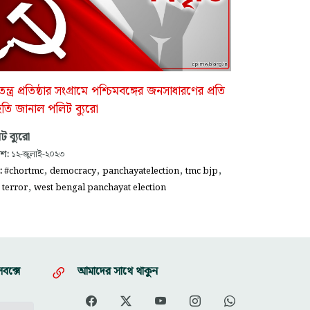
ন্ত্র প্রতিষ্ঠার সংগ্রামে পশ্চিমবঙ্গের জনসাধারণের প্রতি
তি জানাল পলিট ব্যুরো
ট ব্যুরো
াশ:
১২-জুলাই-২০২৩
,
,
,
,
গ:
#chortmc
democracy
panchayatelection
tmc bjp
,
 terror
west bengal panchayat election
বক্সে
আমাদের সাথে থাকুন