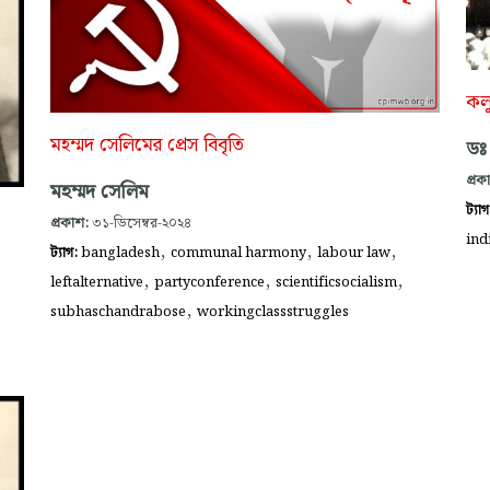
কলু
মহম্মদ সেলিমের প্রেস বিবৃতি
ডঃ 
প্রক
মহম্মদ সেলিম
ট্যা
প্রকাশ:
৩১-ডিসেম্বর-২০২৪
ind
,
,
,
ট্যাগ:
bangladesh
communal harmony
labour law
,
,
,
leftalternative
partyconference
scientificsocialism
,
subhaschandrabose
workingclassstruggles