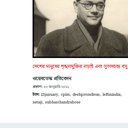
দেশের মানুষের শৃঙ্খলমুক্তির লড়াই এবং সুভাষচন্দ্র বসু
ওয়েবডেস্ক প্রতিবেদন
প্রকাশ:
২৩-জানুয়ারি-২০২১
,
,
,
,
ট্যাগ:
23january
cpim
deshpremdivas
leftinindia
,
netaji
subhaschandrabose