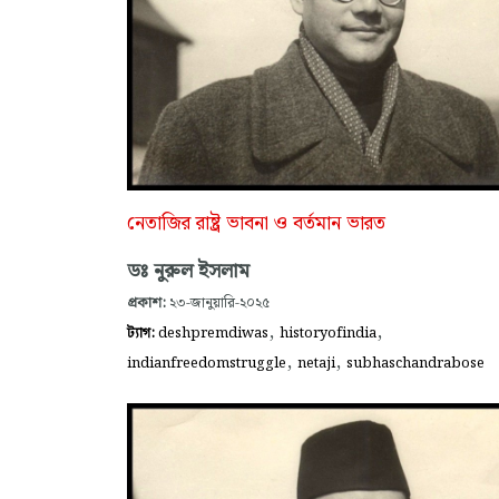
নেতাজির রাষ্ট্র ভাবনা ও বর্তমান ভারত
ডঃ নুরুল ইসলাম
প্রকাশ:
২৩-জানুয়ারি-২০২৫
,
,
ট্যাগ:
deshpremdiwas
historyofindia
,
,
indianfreedomstruggle
netaji
subhaschandrabose