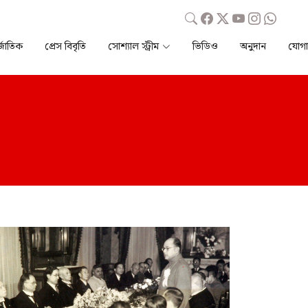
্জাতিক
প্রেস বিবৃতি
সোশ্যাল স্ট্রীম
ভিডিও
অনুদান
যোগ