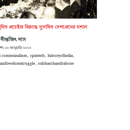
ষিত প্রচেষ্টার বিরুদ্ধে সুভাষিত দেশপ্রেমের মশাল
দীপ্তজিৎ দাস
াশ:
২৩-জানুয়ারি-২০২৩
,
,
,
গ:
communalism
cpimwb
historyofindia
,
ianfreedomstruggle
subhaschandrabose