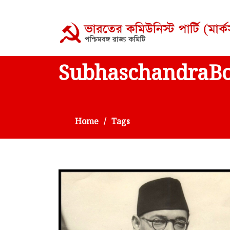
SubhaschandraB
Home
Tags