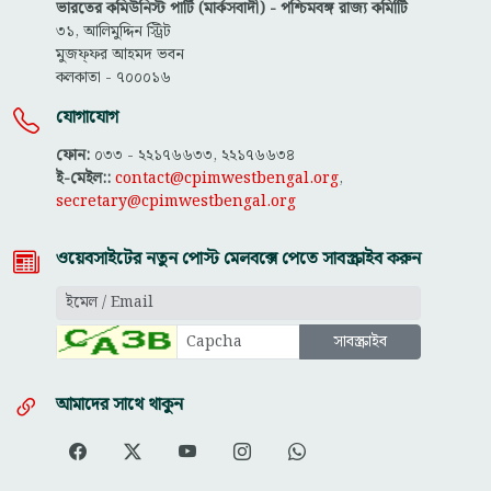
ভারতের কমিউনিস্ট পার্টি (মার্কসবাদী) - পশ্চিমবঙ্গ রাজ্য কমিটিি
৩১, আলিমুদ্দিন স্ট্রিট
মুজফ্ফ‌র আহমদ ভবন
কলকাতা - ৭০০০১৬
যোগাযোগ
ফোন:
০৩৩ - ২২১৭৬৬৩৩, ২২১৭৬৬৩৪
ই-মেইল::
contact@cpimwestbengal.org
,
secretary@cpimwestbengal.org
ওয়েবসাইটের নতুন পোস্ট মেলবক্সে পেতে সাবস্ক্রাইব করুন
আমাদের সাথে থাকুন