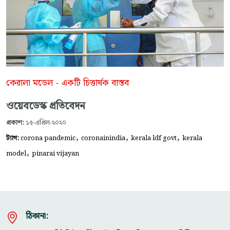
কেরালা মডেল - একটি চিত্তার্ষক বাস্তব
ওয়েবডেস্ক প্রতিবেদন
প্রকাশ:
১৫-এপ্রিল-২০২০
,
,
,
ট্যাগ:
corona pandemic
coronainindia
kerala ldf govt
kerala
,
model
pinarai vijayan
ঠিকানা: