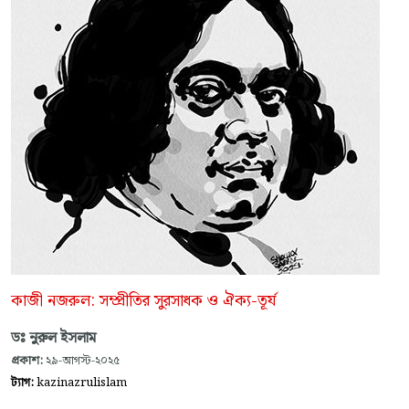
কাজী নজরুল: সম্প্রীতির সুরসাধক ও ঐক্য-তূর্য
ডঃ নুরুল ইসলাম
প্রকাশ:
২৯-আগস্ট-২০২৫
ট্যাগ:
kazinazrulislam