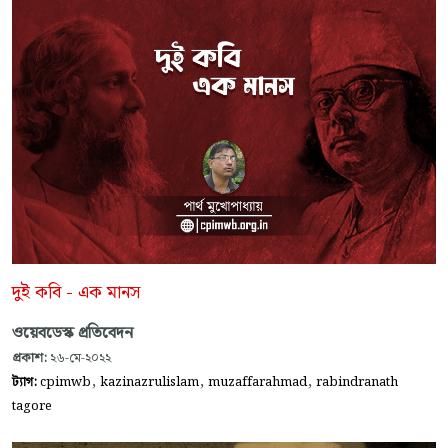
দুই কবি - এক মানস
ওয়েবডেস্ক প্রতিবেদন
প্রকাশ:
২৬-মে-২০২২
,
,
,
ট্যাগ:
cpimwb
kazinazrulislam
muzaffarahmad
rabindranath
tagore