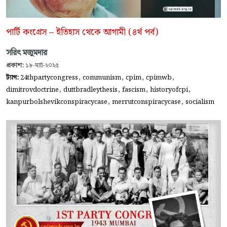
পার্টি কংগ্রেস – ইতিহাস থেকে আগামী (৪র্থ পর্ব)
সরিৎ মজুমদার
প্রকাশ:
১৮-মার্চ-২০২৫
,
,
,
,
ট্যাগ:
24thpartycongress
communism
cpim
cpimwb
,
,
,
,
dimitrovdoctrine
duttbradleythesis
fascism
historyofcpi
,
,
kanpurbolshevikconspiracycase
merrutconspiracycase
socialism