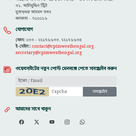
৩১, আলিমুদ্দিন স্ট্রিট
মুজফ্ফ‌র আহমদ ভবন
কলকাতা - ৭০০০১৬
যোগাযোগ
ফোন:
০৩৩ - ২২১৭৬৬৩৩, ২২১৭৬৬৩৪
ই-মেইল::
contact@cpimwestbengal.org
,
secretary@cpimwestbengal.org
ওয়েবসাইটের নতুন পোস্ট মেলবক্সে পেতে সাবস্ক্রাইব করুন
আমাদের সাথে থাকুন