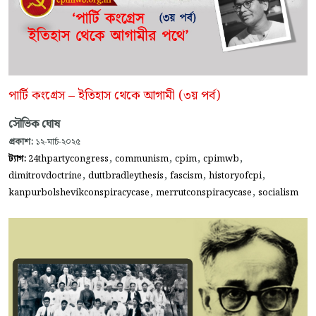
পার্টি কংগ্রেস – ইতিহাস থেকে আগামী (৩য় পর্ব)
সৌভিক ঘোষ
প্রকাশ:
১২-মার্চ-২০২৫
,
,
,
,
ট্যাগ:
24thpartycongress
communism
cpim
cpimwb
,
,
,
,
dimitrovdoctrine
duttbradleythesis
fascism
historyofcpi
,
,
kanpurbolshevikconspiracycase
merrutconspiracycase
socialism