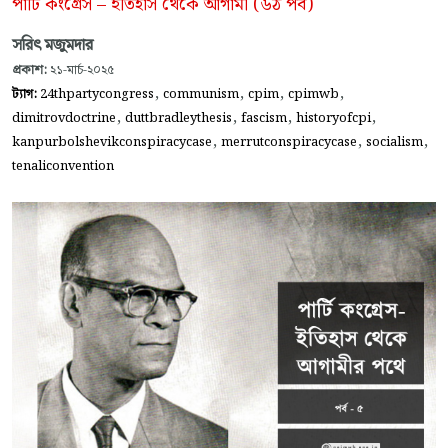
পার্টি কংগ্রেস – ইতিহাস থেকে আগামী (৬ঠ পর্ব)
সরিৎ মজুমদার
প্রকাশ:
২১-মার্চ-২০২৫
,
,
,
,
ট্যাগ:
24thpartycongress
communism
cpim
cpimwb
,
,
,
,
dimitrovdoctrine
duttbradleythesis
fascism
historyofcpi
,
,
,
kanpurbolshevikconspiracycase
merrutconspiracycase
socialism
tenaliconvention