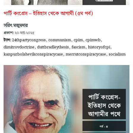
পার্টি কংগ্রেস – ইতিহাস থেকে আগামী (৫ম পর্ব)
সরিৎ মজুমদার
প্রকাশ:
২০-মার্চ-২০২৫
,
,
,
,
ট্যাগ:
24thpartycongress
communism
cpim
cpimwb
,
,
,
,
dimitrovdoctrine
duttbradleythesis
fascism
historyofcpi
,
,
kanpurbolshevikconspiracycase
merrutconspiracycase
socialism