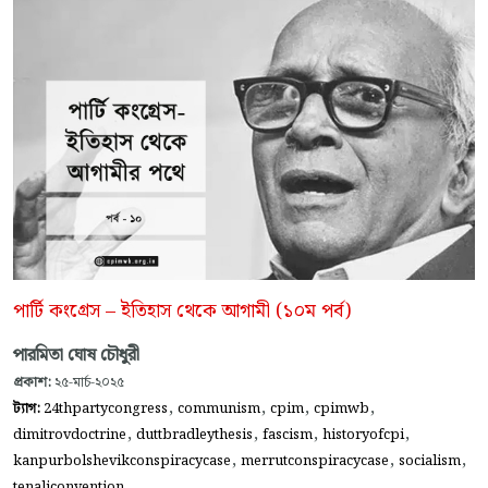
পার্টি কংগ্রেস – ইতিহাস থেকে আগামী (১০ম পর্ব)
পারমিতা ঘোষ চৌধুরী
প্রকাশ:
২৫-মার্চ-২০২৫
,
,
,
,
ট্যাগ:
24thpartycongress
communism
cpim
cpimwb
,
,
,
,
dimitrovdoctrine
duttbradleythesis
fascism
historyofcpi
,
,
,
kanpurbolshevikconspiracycase
merrutconspiracycase
socialism
tenaliconvention