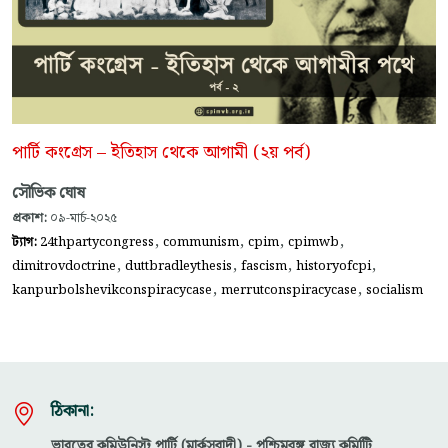
পার্টি কংগ্রেস – ইতিহাস থেকে আগামী (২য় পর্ব)
সৌভিক ঘোষ
প্রকাশ:
০৯-মার্চ-২০২৫
,
,
,
,
ট্যাগ:
24thpartycongress
communism
cpim
cpimwb
,
,
,
,
dimitrovdoctrine
duttbradleythesis
fascism
historyofcpi
,
,
kanpurbolshevikconspiracycase
merrutconspiracycase
socialism
ঠিকানা:
ভারতের কমিউনিস্ট পার্টি (মার্কসবাদী) - পশ্চিমবঙ্গ রাজ্য কমিটিি