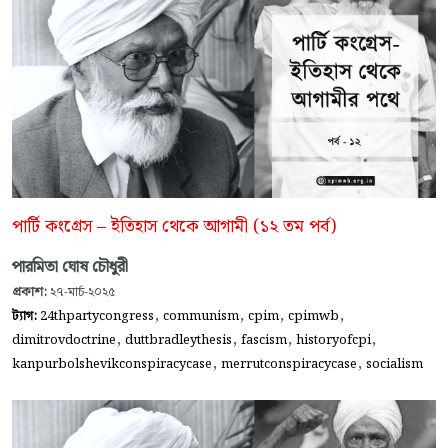
পার্টি কংগ্রেস – ইতিহাস থেকে আগামী (১২ তম পর্ব)
পারমিতা ঘোষ চৌধুরী
প্রকাশ:
২৭-মার্চ-২০২৫
,
,
,
,
ট্যাগ:
24thpartycongress
communism
cpim
cpimwb
,
,
,
,
dimitrovdoctrine
duttbradleythesis
fascism
historyofcpi
,
,
kanpurbolshevikconspiracycase
merrutconspiracycase
socialism