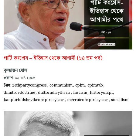
পার্টি কংগ্রেস – ইতিহাস থেকে আগামী (১৪ তম পর্ব)
কৃষ্ণায়ন ঘোষ
প্রকাশ:
২৯-মার্চ-২০২৫
,
,
,
,
ট্যাগ:
24thpartycongress
communism
cpim
cpimwb
,
,
,
,
dimitrovdoctrine
duttbradleythesis
fascism
historyofcpi
,
,
kanpurbolshevikconspiracycase
merrutconspiracycase
socialism