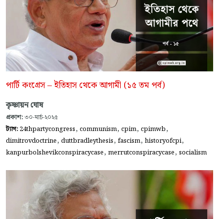
পার্টি কংগ্রেস – ইতিহাস থেকে আগামী (১৫ তম পর্ব)
কৃষ্ণায়ন ঘোষ
প্রকাশ:
৩০-মার্চ-২০২৫
,
,
,
,
ট্যাগ:
24thpartycongress
communism
cpim
cpimwb
,
,
,
,
dimitrovdoctrine
duttbradleythesis
fascism
historyofcpi
,
,
kanpurbolshevikconspiracycase
merrutconspiracycase
socialism