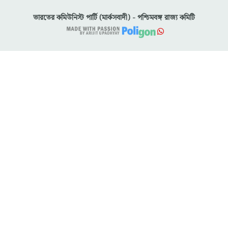
ভারতের কমিউনিস্ট পার্টি (মার্কসবাদী) - পশ্চিমবঙ্গ রাজ্য কমিটি