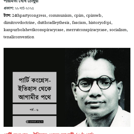
পারমিতা ঘোষ চৌধুরী
প্রকাশ:
২২-মার্চ-২০২৫
,
,
,
,
ট্যাগ:
24thpartycongress
communism
cpim
cpimwb
,
,
,
,
dimitrovdoctrine
duttbradleythesis
fascism
historyofcpi
,
,
,
kanpurbolshevikconspiracycase
merrutconspiracycase
socialism
tenaliconvention