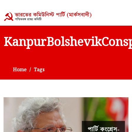
KanpurBolshevikConsp
Home
Tags