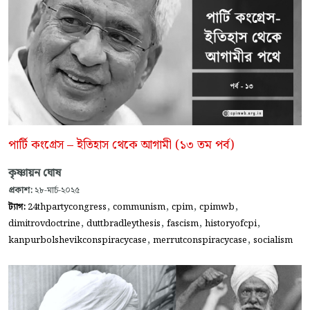
পার্টি কংগ্রেস – ইতিহাস থেকে আগামী (১৩ তম পর্ব)
কৃষ্ণায়ন ঘোষ
প্রকাশ:
২৮-মার্চ-২০২৫
,
,
,
,
ট্যাগ:
24thpartycongress
communism
cpim
cpimwb
,
,
,
,
dimitrovdoctrine
duttbradleythesis
fascism
historyofcpi
,
,
kanpurbolshevikconspiracycase
merrutconspiracycase
socialism