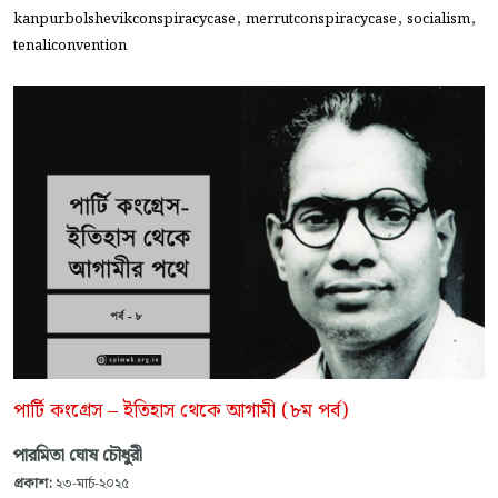
,
,
,
kanpurbolshevikconspiracycase
merrutconspiracycase
socialism
tenaliconvention
পার্টি কংগ্রেস – ইতিহাস থেকে আগামী (৮ম পর্ব)
পারমিতা ঘোষ চৌধুরী
প্রকাশ:
২৩-মার্চ-২০২৫