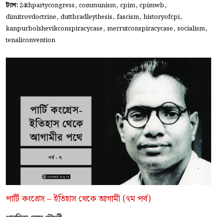
,
,
,
,
ট্যাগ:
24thpartycongress
communism
cpim
cpimwb
,
,
,
,
dimitrovdoctrine
duttbradleythesis
fascism
historyofcpi
,
,
,
kanpurbolshevikconspiracycase
merrutconspiracycase
socialism
tenaliconvention
পার্টি কংগ্রেস – ইতিহাস থেকে আগামী (৭ম পর্ব)