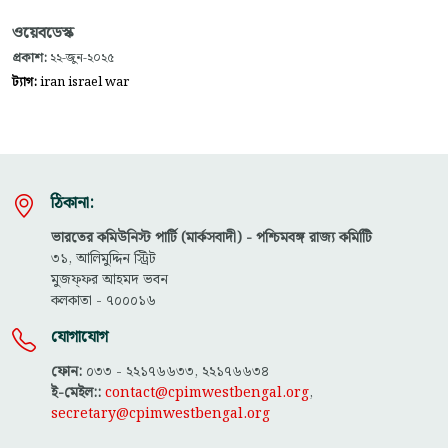
ওয়েবডেস্ক
প্রকাশ:
২২-জুন-২০২৫
ট্যাগ:
iran israel war
ঠিকানা:
ভারতের কমিউনিস্ট পার্টি (মার্কসবাদী) - পশ্চিমবঙ্গ রাজ্য কমিটিি
৩১, আলিমুদ্দিন স্ট্রিট
মুজফ্ফ‌র আহমদ ভবন
কলকাতা - ৭০০০১৬
যোগাযোগ
ফোন:
০৩৩ - ২২১৭৬৬৩৩, ২২১৭৬৬৩৪
ই-মেইল::
contact@cpimwestbengal.org
,
secretary@cpimwestbengal.org