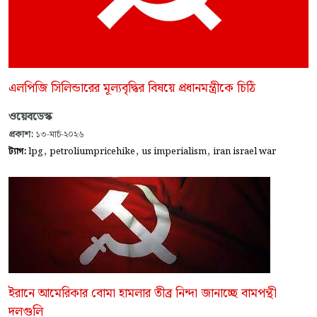
এলপিজি সিলিন্ডারের মূল্যবৃদ্ধির বিষয়ে প্রধানমন্ত্রীকে চিঠি
ওয়েবডেস্ক
প্রকাশ:
১৩-মার্চ-২০২৬
,
,
,
ট্যাগ:
lpg
petroliumpricehike
us imperialism
iran israel war
ইরানে আমেরিকার বোমা হামলার তীব্র নিন্দা জানাচ্ছে বামপন্থী
দলগুলি