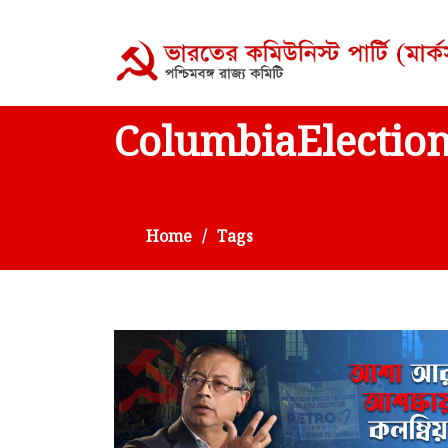
ColumbiaElectio
Home
Tags