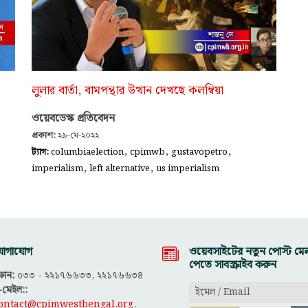
লুলার বার্তা, বামপন্থার উত্থান দেখছে কলম্বিয়া
ওয়েবডেস্ক প্রতিবেদন
প্রকাশ:
২৯-মে-২০২২
,
,
,
ট্যাগ:
columbiaelection
cpimwb
gustavopetro
,
,
imperialism
left alternative
us imperialism
োগাযোগ
ওয়েবসাইটের নতুন পোস্ট মেল
পেতে সাবস্ক্রাইব করুন
োন:
০৩৩ - ২২১৭৬৬৩৩, ২২১৭৬৬৩৪
-মেইল::
ontact@cpimwestbengal.org
,