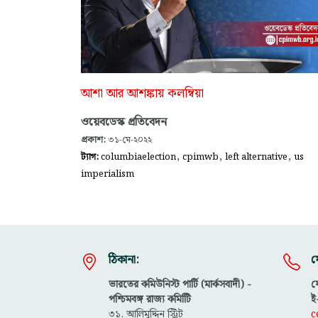
আশা আর আশঙ্কায় কলম্বিয়া
ওয়েবডেস্ক প্রতিবেদন
প্রকাশ:
৩১-মে-২০২২
,
,
,
ট্যাগ:
columbiaelection
cpimwb
left alternative
us
imperialism
ঠিকানা:
য
ভারতের কমিউনিস্ট পার্টি (মার্কসবাদী) -
ফ
পশ্চিমবঙ্গ রাজ্য কমিটিি
ই
৩১, আলিমুদ্দিন স্ট্রিট
c