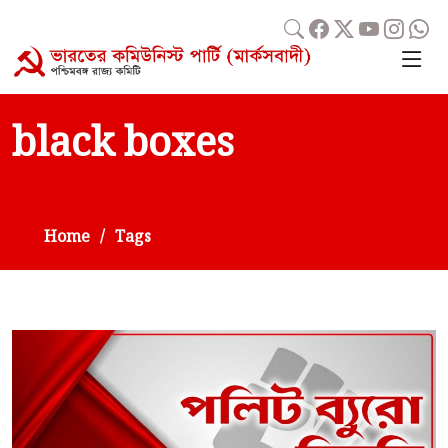
black boxes
Home
Tags