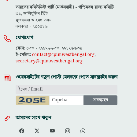
ভারতের কমিউনিস্ট পার্টি (মার্কসবাদী) - পশ্চিমবঙ্গ রাজ্য কমিটিি
৩১, আলিমুদ্দিন স্ট্রিট
মুজফ্ফ‌র আহমদ ভবন
কলকাতা - ৭০০০১৬
যোগাযোগ
ফোন:
০৩৩ - ২২১৭৬৬৩৩, ২২১৭৬৬৩৪
ই-মেইল::
contact@cpimwestbengal.org
,
secretary@cpimwestbengal.org
ওয়েবসাইটের নতুন পোস্ট মেলবক্সে পেতে সাবস্ক্রাইব করুন
আমাদের সাথে থাকুন