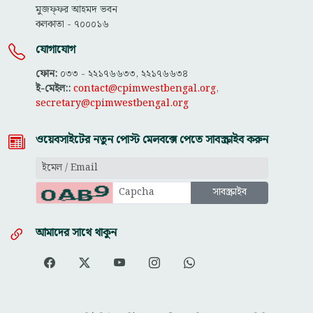
মুজফ্ফ‌র আহমদ ভবন
কলকাতা - ৭০০০১৬
যোগাযোগ
ফোন:
০৩৩ - ২২১৭৬৬৩৩, ২২১৭৬৬৩৪
ই-মেইল::
contact@cpimwestbengal.org
,
secretary@cpimwestbengal.org
ওয়েবসাইটের নতুন পোস্ট মেলবক্সে পেতে সাবস্ক্রাইব করুন
আমাদের সাথে থাকুন