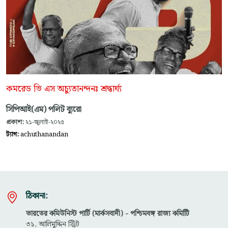
কমরেড ভি এস অচ্যুতানন্দনঃ শ্রদ্ধার্ঘ্য
সিপিআই(এম) পলিট ব্যুরো
প্রকাশ:
২১-জুলাই-২০২৫
ট্যাগ:
achuthanandan
ঠিকানা:
ভারতের কমিউনিস্ট পার্টি (মার্কসবাদী) - পশ্চিমবঙ্গ রাজ্য কমিটিি
৩১, আলিমুদ্দিন স্ট্রিট