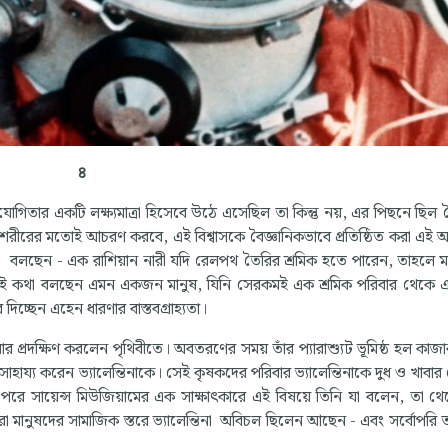
৪
িযোগিতার একটি লক্ষ্যমাত্রা হিসেবে উঠে এসেছিল তা কিন্তু নয়, এর পিছনে ছিল 
যে পুরুষশরীরের মতোই আচরণ করবে, এই বিশ্বাসকে বৈজ্ঞানিকভাবে প্রতিষ্ঠিত করা এই
েন্তিনা বলছেন - এক রাশিয়ান নারী যদি রেলপথ তৈরির শ্রমিক হতে পারেন, তাহলে 
- এই কথা বলছেন এমন একজন মানুষ, যিনি সেরকমই এক শ্রমিক পরিবার থেকে
িচ্ছেন এহেন ধারণার বাস্তবগ্রাহ্যতা।
 প্রদক্ষিণ করলেন পৃথিবীতে। অবতরণের সময় তাঁর প্যারাশ্যুট ভূমিষ্ঠ হল কাজাক
ায্য করেন ভ্যালেন্তিনাকে। সেই কৃষকদের পরিবার ভ্যালেন্তিনাকে দুধ ও খাবার
। পরে সায়েন্স মিউজিয়ামের এক সাক্ষাৎকারে এই বিষয়ে তিনি যা বলেন, তা থ
 করা মানুষদের সামাজিক স্তরে ভ্যালেন্তিনা অবিচল ছিলেন আছেন - এবং সর্বোপরি ত