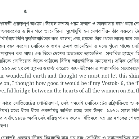
৫
রবর্তী গুরুত্বপূর্ণ অধ্যায়। উদ্বেল জনতা পরম সম্মান ও ভালবাসায় বরণ করে ন
 অবতরণের ৩ দিন পরে ভ্যালেন্তিনা মুখোমুখি হন দেশবাসীর- তাঁর বক্তব্যে
র্দ্বিধায় তিনি যুদ্ধবিরোধিতার কথা বলেন; এবং হয়তো তাঁর থেকে ভালো আর 
 তিন বছর বয়সে। সোভিয়েত তখন ক্রমশ ভ্যালেন্তিনা র মধ্যে খুঁজে পাচ্ছে সো
 উপস্থাপন করা যায়। এক দিকে দেশের অভ্যন্তরে ভ্যালেন্তিনা সম্মানিত হচ্ছেন 
কে সোভিয়েত তাঁকে পাঠাচ্ছে বিভিন্ন আন্তর্জাতিক সমাবেশে। শ্রমিক শ্রেণির
শ্ব। ১৯৬৩র ২৪ শে জুনের ওয়ার্ল্ড কংগ্রেস অফ উইমেন্স এ পারমাণবিক সমরসজ্জার
 at our wonderful earth and thought we must not let this shi
w on, I thought how good it would be if my Vostok- 6, the ‘
erful bridge between the hearts of all the women on Eart
 কাছে সোভিয়েটের পোস্টারগার্ল, সেই সময়েই সোভিয়েটের রাষ্ট্রশক্তিতে ও ক
নিয়ন) মধ্যে ধীরে ধীরে গুরুদায়িত্ব অর্পিত হচ্ছে তার উপর। ১৯৬৬ সালে তিনি 
বার অর্থাৎ ১৯৮৯ অবধি সেই দায়িত্ব পালন করেন। ইতিমধ্যে ৭০ এর দশকের শেষভ
েছেন।
েহাতই একজন জীবন্ত কিংবদন্তি মাত্র নন বরং শ্রেণিহীন ও সমাজতান্ত্রিক ব্যবস্