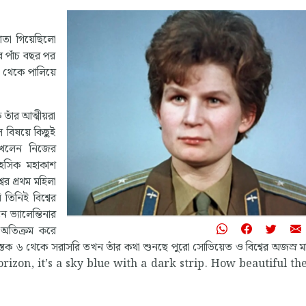
তা গিয়েছিলো
ির পাঁচ বছর পর
ি থেকে পালিয়ে
াঁর আত্মীয়রা
 বিষয়ে কিছুই
দেখলেন নিজের
াহসিক মহাকাশ
ের প্রথম মহিলা
িনিই বিশ্বের
 ভ্যালেন্তিনার
ণ অতিক্রম করে
তক ৬ থেকে সরাসরি তখন তাঁর কথা শুনছে পুরো সোভিয়েত ও বিশ্বের অজস্র মা
horizon, it’s a sky blue with a dark strip. How beautiful th