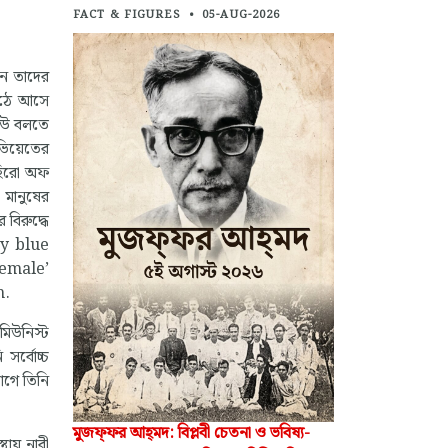
FACT & FIGURES
•
05-AUG-2026
েন তাদের
 উঠে আসে
কেউ বলতে
ভিয়েতের
‘হিরো অফ
 মানুষের
 বিরুদ্ধে
ny blue
female’
h.
মিউনিস্ট
সর্বোচ্চ
াগে তিনি
মুজফ্‌ফর আহ্‌মদ: বিপ্লবী চেতনা ও ভবিষ্য-
থায় নারী