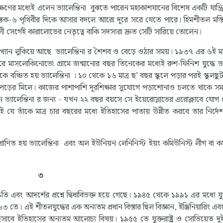
ণের মধ্যেই এলেন ভ্যালেন্তিনা বুঝতে পারেন মহাকাশযানের বিশেষ একটি যান্ত্রিক
ভস্তক-৬ পৃথিবীর দিকে আসার বদলে আরো দূরে সরে যেতে পারে। হিমশীতল মস্তিষ
লী সের্গেই কারালোভের নেতৃত্বে বাকি সদস্যরা দ্রুত সেটি সারিয়ে তোলেন।
 লুকিয়ে আছে ভ্যালেন্তিনা র শৈশব ও বেড়ে ওঠার সময়। ১৯৩৭ এর ৬ই মার্চ ট্
রে মাসলোকিনোভো গ্রামে জন্মানোর বছর তিনেকের মধ্যেই রুশ-ফিনিশ যুদ্ধে ভ্যা
বঞ্চিত হয় ভ্যালেন্তিনা । ১০ থেকে ১৬ মাত্র ছ’ বছর স্কুলে পড়ার পরই স্কুলছ
কাপড়ের মিলে। কাজের পাশাপাশি দূরশিক্ষার সুযোগে পড়াশোনাও চলতে থাকে সমা
েন ভ্যালেন্তিনা র জন্য - যখন ২২ বছর বয়সে সে ইয়েরোস্লাভের এরোক্লাবে যোগ 
াই যে তাঁকে মাত্র চার বছরের মধ্যে ইতিহাসের পাতায় উন্নীত করবে তার নির্
় প্রাণিত হয় ভ্যালেন্তিনা এবং অল ইউনিয়ন লেনিনিস্ট ইয়ং কমিউনিস্ট লীগ বা
৩
এবং আদর্শের প্রশ্নে দ্বিধাবিভক্ত হয়ে গেছে। ১৯৪৫ থেকে ১৯৯১ এর মধ্যে যুক্ত
 তে। এই শীতলযুদ্ধের এক অন্যতম প্রধান বিস্তার ছিল বিজ্ঞান, ইঞ্জিনিয়ারিং এ
হিসাবে ইতিহাসের অন্যতম আলোচ্য বিষয়। ১৯৫৫ তে যুক্তরাষ্ট্র ও সোভিয়েত দু