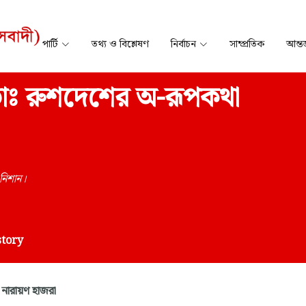
পার্টি
তথ্য ও বিশ্লেষণ
নির্বাচন
সাম্প্রতিক
আন্তর
োভাঃ রুশদেশের অ-রূপকথা
 নিশান।
story
 নারায়ণ হাজরা