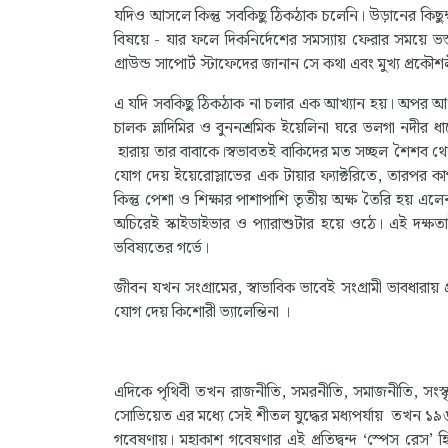
যদিও আসলে কিন্তু সবকিছু ঠিকঠাক চলেনি। উড়ানের কিছুক্ষ
বিষয়ে - যার ফলে দিকনির্দেশের সমস্যায় ফেরার সময়ে 
গ্রাউন্ড সাপোর্ট স্টাফেদের জানান সে কথা এবং মুখ্য প্রকৌশ
এ যদি সবকিছু ঠিকঠাক না চলার এক আখ্যান হয়। অপর আখ্যান
চালক ভ্লাদিমির ও বুননশ্রমিক ইয়েলিনা ঘরে ভলগা নদীর ধা
হারায় তার বাবাকে।স্বভাবতই বাকিদের মত সচ্ছল শৈশব থেকে 
যোগ দেয় ইয়েরোস্লাভের এক টায়ার ফ্যাক্টরিতে, তারপর 
কিন্তু পেশা ও শিক্ষার পাশাপাশি তৃতীয় অক্ষ তৈরি হয় এল
অচিরেই স্কাইডাইভার ও প্যারাশুটার হয়ে ওঠে। এই দক্ষত
ভবিষ্যতের গর্ভে।
জীবন যখন সংগ্রামের, স্বাভাবিক ভাবেই সংগ্রামী ভাবধারায
যোগ দেয় কিশোরী ভ্যালেন্তিনা ।
এদিকে পৃথিবী তখন রাজনীতি, সমরনীতি, সমাজনীতি, সংস্কৃতি 
সোভিয়েত এর মধ্যে সেই শীতল যুদ্ধের মধ্যপর্যায় তখন ১৯৬৩
গবেষণায়। মহাকাশ গবেষণার এই প্রতিদ্বন্দ ‘স্পেস রেস’ 