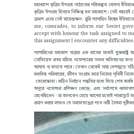
মহাকাশে কৃত্রিম উপগ্রহ পাঠানোর পরিকল্পনা ঘোষণা ইতিমধ্
কৃত্রিম উপগ্রহ হিসাবে নিক্ষিপ্ত হল মহাকাশে। সেই বছরে
ক্রমশ এলো সেই মাহেন্দ্রক্ষণ- য়ুরি গ্যাগারিন বিশ্বের ইতি
me, comrades, to inform our Soviet gove
accept with honour the task assigned to me 
this assignment I encounter any difficultie
গ্যাগারিনের মহাকাশ যাত্রার এক মাসের মধ্যেই যুক্তরাষ্ট্
সোভিয়েত প্রথম মহিলা নভোশ্চরের সফল অভিযানের জন্য ত
আঘাত না হানতে পারে। সেখান থেকেই সারা দেশজুড়ে সঠিক নি
মধ্যবিত্ত পরিবারের, জীবন সংগ্রাম করে নিজের পৃথিবী নিজে
তেরেস্কোভা। কঠিন নির্বাচন পদ্ধতির মধ্যে দিয়ে শেষ অবধ
অদূরে নভোশ্চর প্রশিক্ষণ কেন্দ্রে, এবং সর্বশেষে কাজাখা
রেখেছিলেন - মা জানতেন মেয়ে আগের মতোই প্যারাস্যুট জাম
প্রমাণ করার লাফও যে সমাজতন্ত্রের পথে নারী বৈষম্য দূরীক