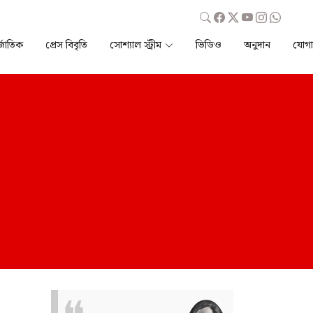
্জাতিক
প্রেস বিবৃতি
সোশ্যাল স্ট্রীম
ভিডিও
অনুদান
যোগ