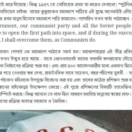
যেই করে দিয়েছে। কিন্তু ১৯৫৭ তে সোভিয়েত প্রথম তা করেও দেখালো। স্পুটনিক
ই সোভিয়েত লাইকা নামের কুকুরকেও মহাকাশে পাঠিয়ে এই যুদ্ধে অনেকটাই এগিয
হাসের প্রথম মানুষ হিসেবে মহাকাশে পাড়ি জমালেন। গ্যাগারিন তখন বার্তা পাঠাচ্ছে
rnment, our communist party and all the Soviet people 
to open the first path into space, and if during the execu
s, I shall overcome them, as Communists do.
র অ্যালান শেপার্ড কে মহাকাশে পাঠাতে সমর্থ হল। মহাকাশযাত্রার এই তীব্র প্রত
খন উন্মুখ হয়ে আছে - যাতে কোনওভাবেই তাদের তদাবধি অপরাজেয় দৌড়ে যুক্
র্বাচনের প্রক্রিয়া শুরু হয়। এবং প্রায় ৪০০ আবেদনকারীর মধ্যে একজন ছিলেন
র গড়ে নেওয়ার স্বপ্ন দেখা, রাজনৈতিক ভাবে সচেতন, বছর পঁচিশের যুবতী - ভ্যা
ি পাঁচজন মহিলাকে উপযুক্ত বিবেচনা করা হয় এবং তাদের কঠোর প্রশিক্ষণ শুরু হয
স্তানের বাইকোনুর উৎক্ষেপণ কেন্দ্রে। এই পুরো প্রশিক্ষণের বিষয়টি ভ্যালেন্ত
্পিংই করছে। কিন্তু আসলে সে লাফ ছিল সাধারণ মধ্যবিত্ত মানুষের স্বপ্নের লাফ।
রণের প্রক্রিয়া অত্যন্ত সহজাত ও জৈবিক।