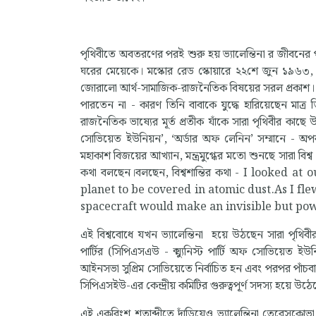
পৃথিবীতে অবতরণের পরই শুরু হয় ভ্যালেন্তিনা র জীবনের প
ঘরের মেয়েকে। মস্কোর রেড স্কোয়ারে ২২শে জুন ১৯৬৩,
জোরালো আর্থ-সামাজিক-রাজনৈতিক বিষয়ের সরল প্রকাশ। নি
পারতেন না - কারণ তিনি বাবাকে যুদ্ধে হারিয়েছেন মাত্র
রাজনৈতিক ভাষ্যের মূর্ত প্রতীক যাঁকে সারা পৃথিবীর কাছে
সোভিয়েত ইউনিয়ন’, ‘অর্ডার অফ লেনিন’ সম্মানে - অপরদি
মহাকাশ বিজয়ের আখ্যান, মন্ত্রমুগ্ধের মতো শুনছে সারা বি
কথা বলছেন।বলছেন, বিশ্বশান্তির কথা - I looked
planet to be covered in atomic dust.As I fle
spacecraft would make an invisible but pow
এই বিশ্ববোধে যখন ভ্যালেন্তিনা হয়ে উঠছেন সারা পৃথিবীর
পার্টির (সিপিএসএউ - ক্ম্যুনিস্ট পার্টি অফ সোভিয়েত ইউ
আইনসভা সুপ্রিম সোভিয়েতে নির্বাচিত হন এবং পরপর পাঁচ
সিপিএসইউ-এর কেন্দ্রীয় কমিটির গুরুত্বপূর্ণ সদস্য হয়ে উঠ
এই একবিংশ শতাব্দীতে দাঁড়িয়েও ভ্যালেন্তিনা তেরেসকোভা ন