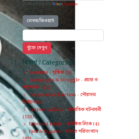
Powered by
Translate
লেখক/কিওয়ার্ড
বিভাগ / Categories
পুস্তিকা
Booklets -
(5)
প্রচার ও
Campaigns & Struggle -
আন্দোলন
(172)
পৌরসভা
Corporation Election -
নির্বাচন
(6)
সাম্প্রতিক ঘটনাবলী
Current Affairs -
(155)
প্রাসঙ্গিক লিংক
External Links -
(4)
তথ্য ও পরিসংখ্যান
Fact & Figures -
(82)