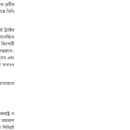
 ত্রুটির
্কে তিনি
র্যাক্টর
লেন্তিনা
ুট কিশোরী
ন্তরালে।
দেয় এবং
দেশ তখনও
 কমসমোলে
রাষ্ট্র ও
বং মহাকাশ
ই শিবিরই