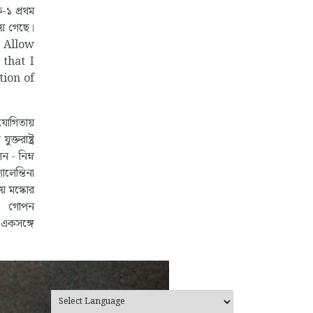
-১ প্রথম
়ে গেছে।
ন - Allow
that I
tion of
িযোগিতায়
তরাষ্ট্র
 - নিম্ন
লেন্তিনা
় মস্কোর
িনা গোপন
 একসঙ্গে