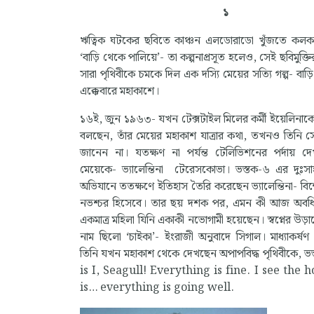
১
ঋত্বিক ঘটকের ছবিতে কাঞ্চন এলডোরাডো খুঁজতে কলকা
‘বাড়ি থেকে পালিয়ে’- তা কল্পনাপ্রসূত হলেও, সেই ছবিমুক্ত
সারা পৃথিবীকে চমকে দিল এক দস্যি মেয়ের সত্যি গল্প- বাড়
এক্কেবারে মহাকাশে।
১৬ই, জুন ১৯৬৩- যখন টেক্সটাইল মিলের কর্মী ইয়েলিনাকে ত
বলছেন, তাঁর মেয়ের মহাকাশ যাত্রার কথা, তখনও তিনি সে
জানেন না। যতক্ষণ না পর্যন্ত টেলিভিশনের পর্দায় 
মেয়েকে- ভ্যালেন্তিনা টেরেসকোভা। ভস্তক-৬ এর দুঃস
অভিযানে ততক্ষণে ইতিহাস তৈরি করেছেন ভ্যালেন্তিনা- বিশ্ব
নভশ্চর হিসেবে। তার ছয় দশক পর, এমন কী আজ অবধি ত
একমাত্র মহিলা যিনি একাকী নভোগামী হয়েছেন। স্বপ্নের উড়ানে
নাম ছিলো ‘চাইকা’- ইংরাজী অনুবাদে সিগাল। মাধ্যাকর্ষ
তিনি যখন মহাকাশ থেকে দেখছেন অপাপবিদ্ধ পৃথিবীকে, ভস্
is I, Seagull! Everything is fine. I see the 
is… everything is going well.