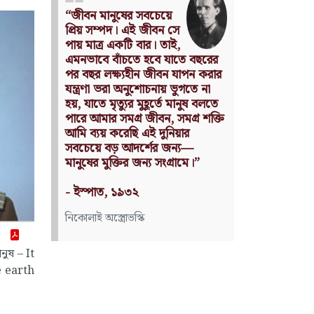
Nothing can have value
without being an object of
utility.
Source: Das Kapital
(Volume I, Chapter 1)
কার্ল মার্কস
নুষ – It
e earth