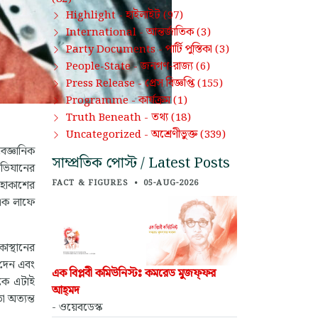
হাইলাইট
Highlight -
(97)
আন্তর্জাতিক
International -
(3)
পার্টি পুস্তিকা
Party Documents -
(3)
জনগণ-রাজ্য
People-State -
(6)
প্রেস বিজ্ঞপ্তি
Press Release -
(155)
কার্যক্রম
Programme -
(1)
তথ্য
Truth Beneath -
(18)
অশ্রেণীভুক্ত
Uncategorized -
(339)
বৈজ্ঞানিক
সাম্প্রতিক পোস্ট / Latest Posts
 অভিযানের
মহাকাশের
FACT & FIGURES
•
05-AUG-2026
 এক লাফে
াস্থানের
 দেন এবং
এক বিপ্লবী কমিউনিস্টঃ কমরেড মুজফ্‌ফর
েকে এটাই
আহ্‌মদ
া অত্যন্ত
- ওয়েবডেস্ক