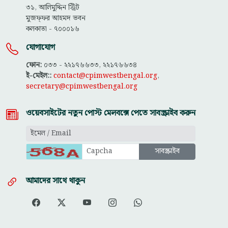
৩১, আলিমুদ্দিন স্ট্রিট
মুজফ্ফ‌র আহমদ ভবন
কলকাতা - ৭০০০১৬
যোগাযোগ
ফোন:
০৩৩ - ২২১৭৬৬৩৩, ২২১৭৬৬৩৪
ই-মেইল::
contact@cpimwestbengal.org
,
secretary@cpimwestbengal.org
ওয়েবসাইটের নতুন পোস্ট মেলবক্সে পেতে সাবস্ক্রাইব করুন
আমাদের সাথে থাকুন