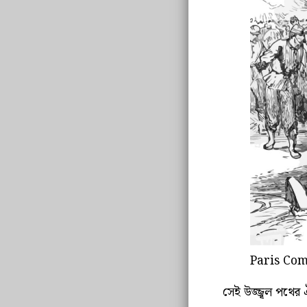
Paris C
সেই উজ্জ্বল পথের ঐ