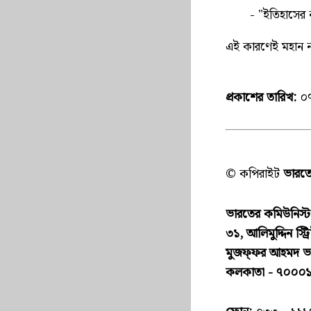
- "ইতিহাসের নানা 
এই কারণেই মহান নভ
প্রকাশের তারিখ:
০৭
© কপিরাইট
ভারতের
ভারতের কমিউনিস্ট পা
৩১, আলিমুদ্দিন স্ট্র
মুজফ্ফ‌র আহমদ 
কলকাতা - ৭০০০