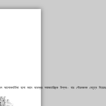
্বল আলোকবর্তিকা হলো মহান নভেম্বর সমাজতান্ত্রিক বিপ্লব- যার গৌরবজনক নেতৃত্ব দিয়েছে