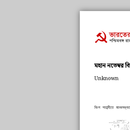
মহান নভেম্বর ব
Unknown
বিংশ শতাব্দীতে মানবসভ্