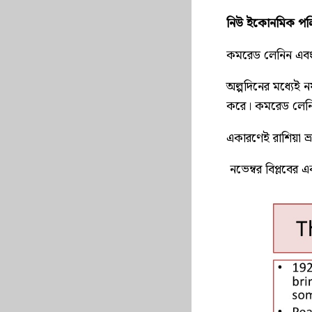
নিউ ইকোনমিক পলিস
কমরেড লেনিন এবং প
অল্পদিনের মধ্যেই ন
করে। কমরেড লেনিন 
একারণেই রাশিয়া ভ্
নভেম্বর বিপ্লবের এক