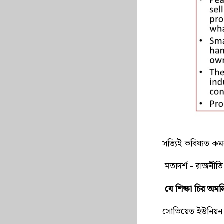
সত্যিই ভবিষ্যত কমর
মতাদর্শ - রাজনীতি
যে শিক্ষা চির অমল
সোভিয়েত ইউনিয়ন স