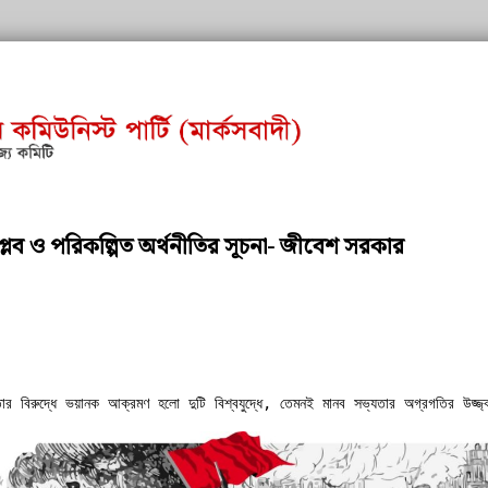
িপ্লব ও পরিকল্পিত অর্থনীতির সূচনা- জীবেশ সরকার
যতার বিরুদ্ধে ভয়ানক আক্রমণ হলো দুটি বিশ্বযুদ্ধে, তেমনই মানব সভ্যতার অগ্রগতির উজ্জ