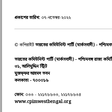
প্রকাশের তারিখ:
০৭-নভেম্বর-২০২২
© কপিরাইট
ভারতের কমিউনিস্ট পার্টি (মার্কসবাদী) - পশ্চিমবঙ
ভারতের কমিউনিস্ট পার্টি (মার্কসবাদী) - পশ্চিমবঙ্গ রাজ্য কমিট
৩১, আলিমুদ্দিন স্ট্রিট
মুজফ্ফ‌র আহমদ ভবন
কলকাতা - ৭০০০১৬
ফোন:
০৩৩ - ২২১৭৬৬৩৩, ২২১৭৬৬৩৪
www.cpimwestbengal.org