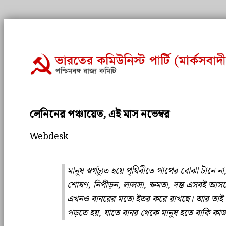
লেনিনের পঞ্চায়েত, এই মাস নভেম্বর
Webdesk
মানুষ স্বর্গচ্যুত হয়ে পৃথিবীতে পাপের বোঝা টান
শোষণ, নিপীড়ন, লালসা, ক্ষমতা, দম্ভ এসবই আসলে 
এখনও বানরের মতো ইতর করে রাখছে। আর তাই বার
পড়তে হয়, যাতে বানর থেকে মানুষ হতে বাকি কা