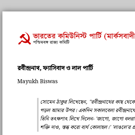
রবীন্দ্রনাথ, ফ্যাসিবাদ ও লাল পার্টি
Mayukh Biswas
সোমেন ঠাকুর লিখেছেন, "রবীন্দ্রনাথের কাছ থেক
পড়ল আমার উপর। একদিন সকালবেলা রবীন্দ্রনাথ
তিনি তৎক্ষণাৎ লিখে দিলেন- 'জাগো, জাগো বলরাম,
শক্তি দাও, স্তব্ধ করো ব্যর্থ কোলাহল।' 'লাঙলে'র