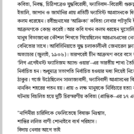
কবিতা, নিবন্ধ, চিঠিপত্রেও যুদ্ধবিরোধী, ফ্যাসিবাদ–বিরোধী গুরুত্
ইতালি, জাপান ও জার্মানির প্রায় প্রতিটি ফ্যাসিস্ট আগ্রাসনকে
কলম ধরেছেন। রবীন্দ্রনাথের ‘আফ্রিকা’‌ কবিতা লেখার পটভূমি
আক্রমণকে কেন্দ্র করেই। আর কবি যখন কলম ধরছেন মুসোলিন
মানুষ বিভাজনের কৌশল শিখতে গিয়েছিলেন আরএসএসের নেতা 
বেনিতোর সাথে। আবিসিনিয়াতে যুদ্ধ চলাকালীনই জেনারেল ফ্ল্যাঙ
অত্যাচার (‌জুলাই, ১৯৩৬)‌। তারপরেই চীন আক্রমণ করে বসে 
‘‌লিগ এগেইনস্ট ফ্যাসিজম অ্যান্ড ওয়ার’–এর ভারতীয় শাখা তৈর
নির্বাচিত হন। শুধুমাত্র সভাপতি নির্বাচিত হওয়ার মধ্য দিয়েই ন
ঠাকুর। গর্জে উঠেছিলেন সাম্রাজ্যবাদী, ফ্যাসিবাদী আগ্রাসনের ব
নানকিং শহরের পতন হয়। প্রায় ৩ লক্ষ মানুষকে নির্বিচারে হত্যা 
ঘটনায় বিচলিত হয়ে দুটি চিরস্মরণীয় কবিতা (‌প্রান্তিক–এর ১৭
"নাগিনীরা চারিদিকে ফেলিতেছে বিষাক্ত নিঃশ্বাস,
শান্তির ললিত বাণী শোনাইবে ব্যর্থ পরিহাস।
বিদায় নেবার আগে তাই