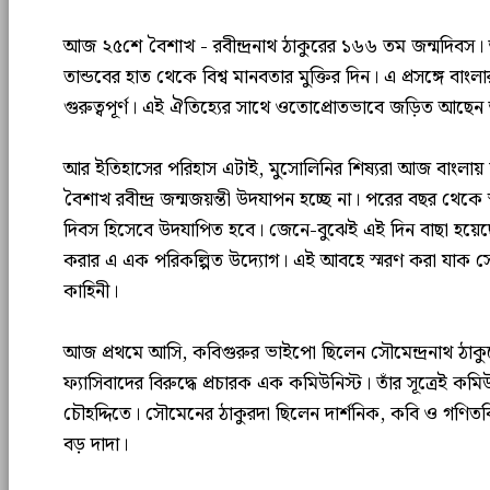
আজ ২৫শে বৈশাখ - রবীন্দ্রনাথ ঠাকুরের ১৬৬ তম জন্মদিবস।
তান্ডবের হাত থেকে বিশ্ব মানবতার মুক্তির দিন। এ প্রসঙ্গে বাং
গুরুত্বপূর্ণ। এই ঐতিহ্যের সাথে ওতোপ্রোতভাবে জড়িত আছেন আ
আর ইতিহাসের পরিহাস এটাই, মুসোলিনির শিষ্যরা আজ বাংলায় 
বৈশাখ রবীন্দ্র জন্মজয়ন্তী উদযাপন হচ্ছে না। পরের বছর থেকে 
দিবস হিসেবে উদযাপিত হবে। জেনে-বুঝেই এই দিন বাছা হয়েছে। রব
করার এ এক পরিকল্পিত উদ্যোগ। এই আবহে স্মরণ করা যাক সে
কাহিনী।
আজ প্রথমে আসি, কবিগুরুর ভাইপো ছিলেন সৌমেন্দ্রনাথ ঠাকুরের
ফ্যাসিবাদের বিরুদ্ধে প্রচারক এক কমিউনিস্ট। তাঁর সূত্রেই ক
চৌহদ্দিতে। সৌমেনের ঠাকুরদা ছিলেন দার্শনিক, কবি ও গণিতবিদ দ
বড় দাদা।