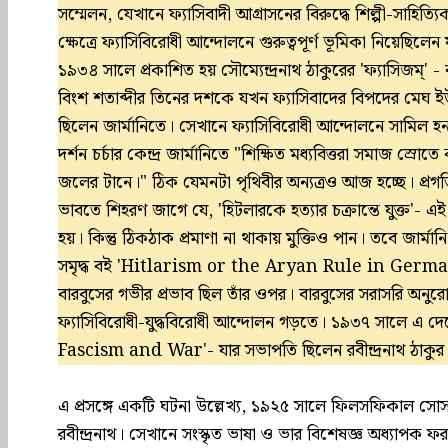
সম্মেলন, যেখানে ফ্যাসিবাদী আগ্রাসনের বিরুদ্ধে শিল্পী-সাহিত
ক্ষেত্রে ফ্যাসিবিরোধী আন্দোলনে গুরুত্বপূর্ণ ভূমিকা নিয়েছিলেন যা
১৯৩৪ সালে প্রকাশিত হয় সৌম্যেন্দ্রনাথ ঠাকুরের 'ফ্যাসিজম্' -
বিংশ শতাব্দীর তিনের দশকে যখন ফ্যাসিবাদের বিপদের মেঘ 
ছিলেন জার্মানিতে। সেখানে ফ্যাসিবিরোধী আন্দোলনে সামিল হন 
দর্শন চর্চার কেন্দ্র জার্মানিতে "শিক্ষিত মধ্যবিত্তরা সমাজ স্
জলের টানে।" ঠিক যেমনটা পৃথিবীর অন্যত্রও আজ হচ্ছে। প্রগ
ভাবতে শিহরণ জাগে যে, 'হিটলারকে হত্যার চক্রান্তে যুক্ত'- এই 
হয়। কিন্তু ঠিকঠাক প্রমাণা না থাকায় মুক্তিও পান। তবে জার্
সমৃদ্ধ বই 'Hitlarism or the Aryan Rule in Germany।' ফ
বারবুসের গভীর প্রভাব ছিল তাঁর ওপর। বারবুসের সরাসরি অনুরোধ
ফ্যাসিবিরোধী-যুদ্ধবিরোধী আন্দোলন গড়তে। ১৯৩৭ সালে এ দে
Fascism and War'- যার সভাপতি ছিলেন রবীন্দ্রনাথ ঠাকুর এ
এ প্রসঙ্গে একটি ঘটনা উল্লেখ্য, ১৯২৫ সালে ফিলসফিকাল সোস
রবীন্দ্রনাথ। সেখানে সংস্কৃত ভাষা ও ভার বিশেষজ্ঞ অধ্যাপক