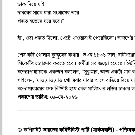
ডাক দিয়ে যাই
দানবের সাথে যারা সংগ্রামের তরে
প্রস্তুত হতেছে ঘরে ঘরে।"
হ্যাঁ, ওরা প্রস্তুত ছিলো৷ খেটে খাওয়ারা'ই পেরেছিলো। আদর্শের 
শেষ করি গোলাম কুদ্দুসের কথায়। তখন ১৯৩৮ সাল, রানীগঞ্জের 
পিকেটিং জোরদার করতে হবে। কর্মীরা সব জড়ো হয়েছে। ইউনিয়
বন্দ্যোপাধ্যায়কে একজন বললেন, "সুকুমার, আজ একটা গান 
গাইলেন, 'যাও,যাও,যাও গো এবার যাবার আগে রাঙিয়ে দিয়ে য
বন্দোপাধ্যায়ের দেহ নিষ্পিষ্ট হয়ে গেল মালিকের লড়ির চাকার তল
প্রকাশের তারিখ:
০৯-মে-২০২৬
© কপিরাইট
ভারতের কমিউনিস্ট পার্টি (মার্কসবাদী) - পশ্চিমবঙ