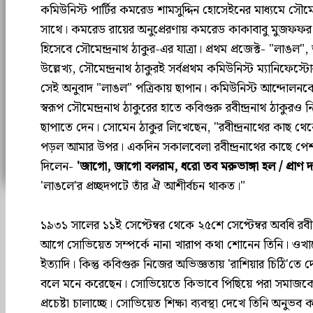
কমিউনিস্ট পার্টির কমরেড শামসুদ্দিন হোসেইনের মাধ্যমে সৌ
সাথে। কমরেড রায়ের অনুপ্রেরণায় কমরেড কাকাবাবু মুজফফর আহ
হিসেবে সৌমেন্দ্রনাথ ঠাকুর-এর যাত্রা। প্রথম প্রজেক্ট- "লাঙল", 
উল্লেখ্য, সৌমেন্দ্রনাথ ঠাকুরই সর্বপ্রথম কমিউনিস্ট ম্যানিফ
সেই অনুবাদ "লাঙল" পত্রিকায় ছাপান। কমিউনিস্ট আন্দোলনকে
স্বরূপ সৌমেন্দ্রনাথ ঠাকুরের হাতে কবিগুরু রবীন্দ্রনাথ ঠাক
ছাপাতে দেন। সোমেন ঠাকুর লিখেছেন, "রবীন্দ্রনাথের কাছ থ
পড়ল আমার উপর। একদিন সকালবেলা রবীন্দ্রনাথের কাছে পেশ
দিলেন-
'জাগো, জাগো বলরাম, ধরো তব মরুভাঙ্গা হল / প্রাণ দাও
'লাঙলে'র প্রচ্ছদপটে তাঁর ঐ আশীর্বচন থাকত।"
১৯৩১ সালের ১১ই সেপ্টেম্বর থেকে ২৫শে সেপ্টেম্বর অবধি রবীন
আগে সোভিয়েত সম্পর্কে নানা খারাপ কথা শোনেন তিনি। ওখানে গ
ইত্যাদি। কিন্তু কবিগুরু নিজের অভিজ্ঞতায় 'রাশিয়ার চিঠি'তে 
বলে মনে করেছেন। সোভিয়েতে কিভাবে পিছিয়ে পরা সমাজকে
প্রচেষ্টা চালাচ্ছে। সোভিয়েত শিক্ষা ব্যবস্থা দেখে তিনি অনুভব