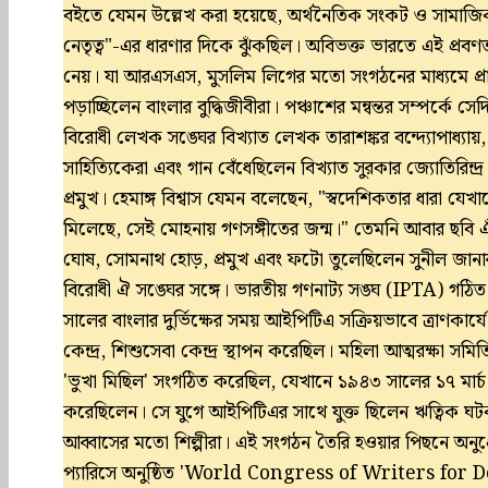
বইতে যেমন উল্লেখ করা হয়েছে, অর্থনৈতিক সংকট ও সামাজিক হত
নেতৃত্ব"-এর ধারণার দিকে ঝুঁকছিল। অবিভক্ত ভারতে এই প্রবণতা
নেয়। যা আরএসএস, মুসলিম লিগের মতো সংগঠনের মাধ্যমে প্রাত
পড়াচ্ছিলেন বাংলার বুদ্ধিজীবীরা। পঞ্চাশের মন্বন্তর সম্পর্কে স
বিরোধী লেখক সঙ্ঘের বিখ্যাত লেখক তারাশঙ্কর বন্দ্যোপাধ্যায়, 
সাহিত্যিকেরা এবং গান বেঁধেছিলেন বিখ্যাত সুরকার জ্যোতিরিন্দ্র 
প্রমুখ। হেমাঙ্গ বিশ্বাস যেমন বলেছেন, "স্বদেশিকতার ধারা যেখা
মিলেছে, সেই মোহনায় গণসঙ্গীতের জন্ম।" তেমনি আবার ছবি এ
ঘোষ, সোমনাথ হোড়, প্রমুখ এবং ফটো তুলেছিলেন সুনীল জানার ম
বিরোধী ঐ সঙ্ঘের সঙ্গে। ভারতীয় গণনাট্য সঙ্ঘ (IPTA) গঠ
সালের বাংলার দুর্ভিক্ষের সময় আইপিটিএ সক্রিয়ভাবে ত্রাণকার্
কেন্দ্র, শিশুসেবা কেন্দ্র স্থাপন করেছিল। মহিলা আত্মরক্ষা 
'ভুখা মিছিল' সংগঠিত করেছিল, যেখানে ১৯৪৩ সালের ১৭ মার্চ প্রা
করেছিলেন। সে যুগে আইপিটিএর সাথে যুক্ত ছিলেন ঋত্বিক ঘট
আব্বাসের মতো শিল্পীরা। এই সংগঠন তৈরি হওয়ার পিছনে অনুপ্র
প্যারিসে অনুষ্ঠিত 'World Congress of Writers for 