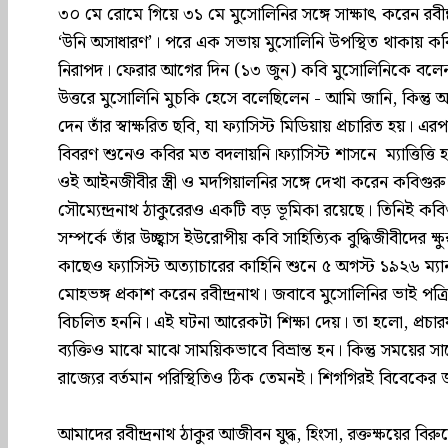
৩০ মে রোমে গিয়ে ৩১ মে মুসোলিনির সঙ্গে সাক্ষাৎ করেন রবীন
‘উনি অসাধারণ’। পরে এক সভায় মুসোলিনি উপস্থিত থাকায় কব
নিরাপদ। ফেরার আগের দিন (১৩ জুন) কবি মুসোলিনিকে বলেন
উত্তরে মুসোলিনি মুচকি হেসে বলেছিলেন - আমি জানি, কিন্তু
দেন তাঁর স্বাক্ষরিত ছবি, যা ফ্যাসিস্ট মিডিয়ায় প্রচারিত হয়। এর
বিবরণ শুনেও কবির মত বদলায়নি।ফ্যাসিস্ট শাসনে ম্যাত্তিত্তি হ
ওই আইনজীবীর স্ত্রী ও মদগিয়ালনির সঙ্গে দেখা করেন কবিগুরু
সৌম্যেন্দ্রনাথ ঠাকুরেরও একটি বড় ভূমিকা রয়েছে। তিনিই কবি
সম্পর্কে তাঁর উচ্ছ্বাস ইউরোপীয় কবি সাহিত্যিক বুদ্ধিজীবীদের ক
কাছেও ফ্যাসিস্ট অত্যাচারের কাহিনি শুনে ৫ অগস্ট ১৯২৬ ম্যানচ
মোহভঙ্গ প্রকাশ করেন রবীন্দ্রনাথ। জবাবে মুসোলিনির ভাই পত্
বিচলিত হননি। এই ঘটনা আরেকটা শিক্ষা দেয়। তা হলো, প্রচারযন্
ব্যক্তিও মাঝে মাঝে সাময়িকভাবে বিভ্রান্ত হন। কিন্তু সময়ের
রাজ্যের বর্তমান পরিস্থিতিও ঠিক তেমনই। শিগগিরই বিবেকের
আমাদের রবীন্দ্রনাথ ঠাকুর আজীবন যুদ্ধ, হিংসা, রক্তক্ষয়ের বিরু