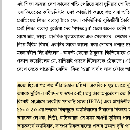
এই শিক্ষা ব্যবস্থা দেশ কালের গন্ডি পেরিয়ে সারা দুনিয়ার শোষ
সোভিয়েতের কমিউনিস্টরা সেই কাজটাই করছে শত বাধা অতিক্
সোভিয়েত শিক্ষা ব্যবস্থা ছাঁচে ফেলা কমিউনিস্ট বুদ্ধিজীবী তৈরি
সেই শিক্ষা ব্যবস্থা বুর্জেয়া দের 'গণতন্ত্রের' চেয়ে অনেক বেশি গ
সাথে শ্রম, স্বাস্থ্য, মানবিক মূল্যবোধের এক মেলবন্ধন। শেষ
নিয়ে উদ্বিগ্ন-বিমর্ষ, একদিন তাঁকে ভালো খবর শোনান প্রশান্ত চন্দ্র 
মহলানবীশ লিখেছিলেন - অমর্ত্য সেনের ঠাকুরদা ক্ষিতিমোহন
প্রকাশ করেছিলেন যে, রাশিয়াই পারবে হিটলারকে ঠেকাতে। এটাই ছ
দেখে যেতে পারেননি সেদিন। কিন্তু 'ওরা' অর্থাৎ লাল ফৌজ 
এতো ছিলো গত শতাব্দীর উত্তাল চল্লিশ। একদিকে যুদ্ধ চলছে দু
ভয়াবহ দুর্ভিক্ষ। রবীন্দ্রনাথ তখন নেই। তবু তাঁর অনুপ্রেরণা ত
বিরোধী সংগ্রামে ভারতীয় গণনাট্য সঙ্ঘ (IPTA) এবং প্রগতিশীল বু
১৯৩০-৪০ এর দশকে বিশ্বজুড়ে ফ্যাসিবাদের উত্থানের বিরুদ্ধে
ভারতের লেখক, শিল্পী, নাট্যকাররা সে সময় অগ্রণী ভূমিক
ভারতবর্ষে ফ্যাসিবাদ, সাম্প্রদায়িকতাবাদের প্রভাব ক্রমশ বৃদ্ধি পা