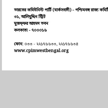
ভারতের কমিউনিস্ট পার্টি (মার্কসবাদী) - পশ্চিমবঙ্গ রাজ্য কমিট
৩১, আলিমুদ্দিন স্ট্রিট
মুজফ্ফ‌র আহমদ ভবন
কলকাতা - ৭০০০১৬
ফোন:
০৩৩ - ২২১৭৬৬৩৩, ২২১৭৬৬৩৪
www.cpimwestbengal.org