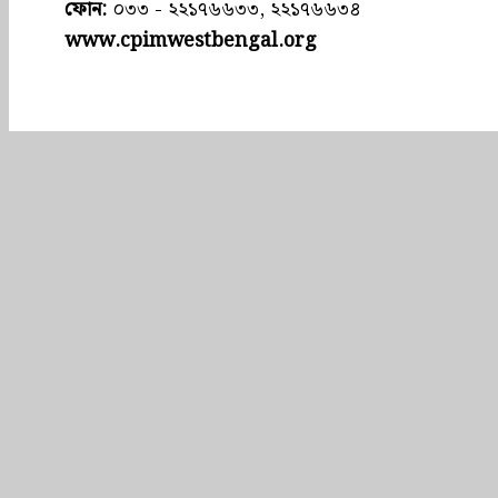
ফোন:
০৩৩ - ২২১৭৬৬৩৩, ২২১৭৬৬৩৪
www.cpimwestbengal.org