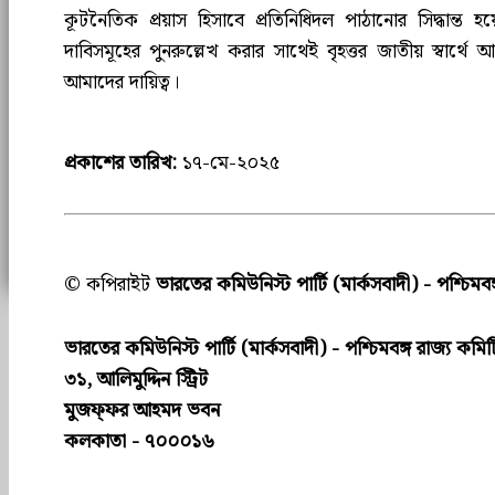
কূটনৈতিক প্রয়াস হিসাবে প্রতিনিধিদল পাঠানোর সিদ্ধান্ত 
দাবিসমূহের পুনরুল্লেখ করার সাথেই বৃহত্তর জাতীয় স্বার্
আমাদের দায়িত্ব।
প্রকাশের তারিখ:
১৭-মে-২০২৫
© কপিরাইট
ভারতের কমিউনিস্ট পার্টি (মার্কসবাদী) - পশ্চিমবঙ
ভারতের কমিউনিস্ট পার্টি (মার্কসবাদী) - পশ্চিমবঙ্গ রাজ্য কমিট
৩১, আলিমুদ্দিন স্ট্রিট
মুজফ্ফ‌র আহমদ ভবন
কলকাতা - ৭০০০১৬