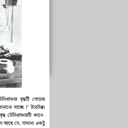
রাফার বৃদ্ধটি গোড়ার
ানো যাচ্ছে !’ টরেটক্কা
দ্ধ টেলিগ্রাফারটি কানে-
 আছে সে, সামান্য একটু