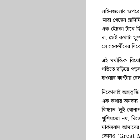
লাইনগুলোর ওপরে ত
‘মারা গেছেন ভ্লাদি
এক হেঁচকা টানে ছিঁ
না, সেই কথাটা সুস্
সে সহকর্মীদের দিক
এই মর্মান্তিক বি
গতিতে ছড়িয়ে পড়ল
হাওয়ার ঝাপ্টায়
নিকোলাই অস্ত্রভ্‌স্
এক কথায় অনবদ্য। 
বিখ্যাত ‘লুই বোনাপ
খুশিমতো নয়, নিজেদ
মার্কসবাদ আমাদের 
কোনও ‘Great Man’