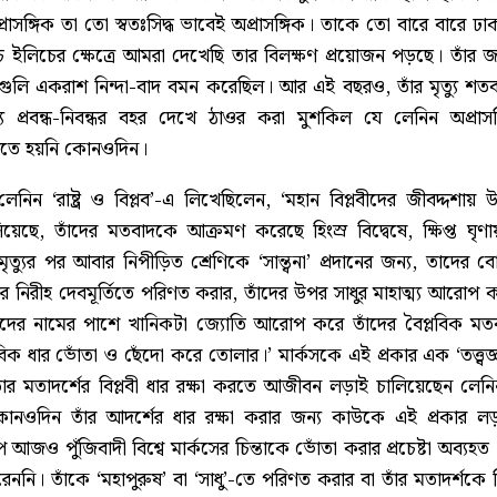
রাসঙ্গিক তা তো স্বতঃসিদ্ধ ভাবেই অপ্রাসঙ্গিক। তাকে তো বারে বারে ঢাক
 ইলিচের ক্ষেত্রে আমরা দেখেছি তার বিলক্ষণ প্রয়োজন পড়ছে। তাঁর 
্রগুলি একরাশ নিন্দা-বাদ বমন করেছিল। আর এই বছরও, তাঁর মৃত্যু শতবা
য প্রবন্ধ-নিবন্ধর বহর দেখে ঠাওর করা মুশকিল যে লেনিন অপ্রা
রতে হয়নি কোনওদিন।
িন ‘রাষ্ট্র ও বিপ্লব’-এ লিখেছিলেন, ‘মহান বিপ্লবীদের জীবদ্দশায়
িয়েছে, তাঁদের মতবাদকে আক্রমণ করেছে হিংস্র বিদ্বেষে, ক্ষিপ্ত ঘৃণ
মৃত্যুর পর আবার নিপীড়িত শ্রেণিকে ‘সান্ত্বনা’ প্রদানের জন্য, তাদের বো
ের নিরীহ দেবমূর্তিতে পরিণত করার, তাঁদের উপর সাধুর মাহাত্ম্য আরোপ 
বীদের নামের পাশে খানিকটা জ্যোতি আরোপ করে তাঁদের বৈপ্লবিক মতবাদ
বিক ধার ভোঁতা ও ছেঁদো করে তোলার।’ মার্কসকে এই প্রকার এক ‘তত্ত্বজ্ঞ
ঁর মতাদর্শের বিপ্লবী ধার রক্ষা করতে আজীবন লড়াই চালিয়েছেন লেন
নওদিন তাঁর আদর্শের ধার রক্ষা করার জন্য কাউকে এই প্রকার লড
 আজও পুঁজিবাদী বিশ্বে মার্কসের চিন্তাকে ভোঁতা করার প্রচেষ্টা অব্য
ননি। তাঁকে ‘মহাপুরুষ’ বা ‘সাধু’-তে পরিণত করার বা তাঁর মতাদর্শকে 