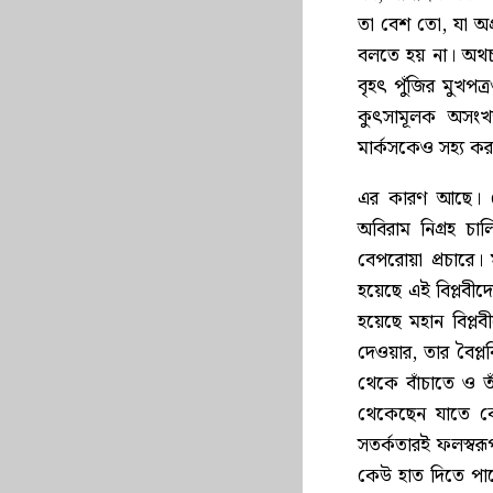
তা বেশ তো, যা অপ্
বলতে হয় না। অথচ
বৃহৎ পুঁজির মুখপত
কুৎসামূলক অসংখ্
মার্কসকেও সহ্য ক
এর কারণ আছে। লেন
অবিরাম নিগ্রহ চাল
বেপরোয়া প্রচারে। 
হয়েছে এই বিপ্লবীদ
হয়েছে মহান বিপ্ল
দেওয়ার, তার বৈপ্ল
থেকে বাঁচাতে ও তা
থেকেছেন যাতে কো
সতর্কতারই ফলস্বরূপ
কেউ হাত দিতে পারে