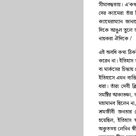
সীমাবদ্ধতায়। এ’ক
দের ক্যামেরা তাঁ
ক্যামেরাম্যান জান
দিকে আঙুল তুলে জ
নায়করা ঐদিকে।’
এই অবধি কথা ঠিকই
করেন না। ইতিহাস আদ
বা মার্কসের চিন্ত
ইতিহাসে এমন ব্যক্ত
ধারা। তাঁরা দেবী ক্
সমষ্টির আকাঙ্ক্ষা
মহামানব ছিলেন না,
শ্রমজীবী জনতার ক
হয়েছিল, ইতিহাস 
অকুতভয় লেনিন স্ব