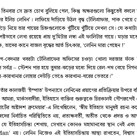
িনবার সে দ্রুত চোখ বুলিয়ে গেল, কিন্তু অক্ষরগুলো কিছুতেই বদলে 
মির ইলিচ লেনিন’। লাফিয়ে দাঁড়িয়ে উঠল বৃদ্ধ টেলিগ্রাফার, পাক খেয়ে 
ড়ে নিয়ে তার গায়ের চিহ্নগুলোকে খুঁটিয়ে খুঁটিয়ে দেখল সে। যে কথাটা
পষ্টভাবে লেখা রয়েছে প্রায় দু’মিটার লম্বা এই ফালিটার গায়ে। মড়ার 
ে, তাদের কানে বাজল বৃদ্ধের আর্ত চিৎকার, ‘লেনিন মারা গেছেন !’
য়োগ-বেদনার খবরটা টেলিগ্রাফের অফিসের চওড়া খোলা দরজার ফাঁক দিয
 সর্বত্র – স্টেশন পার হয়ে তুষার-ঝড়ের মধ্যে দিয়ে রেল-পথ বেয়ে সি
 রেল-কারখানার লোহার দেউড়ি ভেঙে কারখানা-ঘরের ভেতরে।”
কি তাঁর কালজয়ী ‘ইস্পাত’ উপন্যাসে লেনিনের প্রয়াণের প্রতিক্রিয়ার উপরে 
আমরা, মার্কসবাদীরা, ইতিহাসে ব্যক্তির গুরুত্বকে চিরকালই গৌণরূপেই 
ার্টের অষ্টাদশ ব্রুমেয়ার’-এ লিখেছিলেন, ‘স্বীয় ইতিহাস মানুষই রচনা
ের নির্বাচিত পরিস্থিতিতে নয়, প্রত্যক্ষবর্তী, অতীত থেকে প্রদত্ত ও আ
যে ইতিহাসচিন্তা শেখায়, সেখানে কোনও মহামানবের স্থান নেই এবং ইত
 নয়। লেনিন নিজেও এই ইতিহাসচিন্তায় আস্থা রাখতেন, বিশ্বাস ক