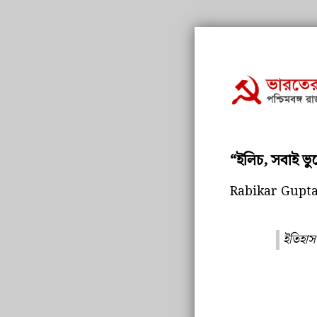
“ইলিচ, সবাই ভ
Rabikar Gupt
ইতিহাস 