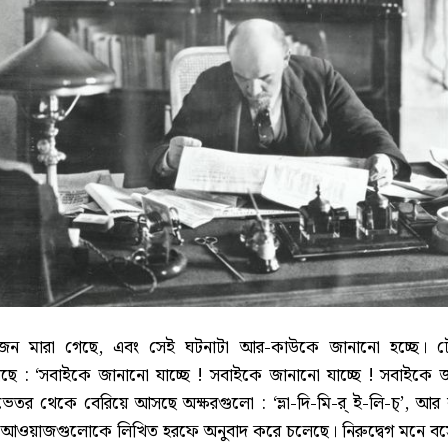
মারা গেছে, এবং সেই ঘটনাটা আর-কাউকে জানানো হচ্ছে। টেলিগ্
ে : ‘সবাইকে জানানো যাচ্ছে ! সবাইকে জানানো যাচ্ছে ! সবাইকে জান
 ভেতর থেকে বেরিয়ে আসছে অক্ষরগুলো : ‘ভ্লা-দি-মি-র্ ই-লি-চ্’, আর বৃ
ওয়াজগুলোকে লিখিত হরফে অনুবাদ করে চলেছে। নিরুদ্বেগ মনে বসে