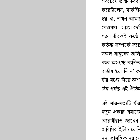
সবচেয়ে তীক্ষ্ণ তরব
করেছিলেন, মার্কসীয
হয় না, তখন আমাদে
দেওয়ার। সাহস দেখ
গরল তাঁকেই কন্ঠে 
কর্তব্য সম্পর্কে 
সকল মানুষের তালিকা
বছর অসংখ্য ব্যক্ত
বার্তায় ‘লে-নি-ন
যাঁর মধ্যে দিয়ে 
দিন পর্যন্ত এই ঐতি
এই সার-সত্যটি যা
নতুন প্রকার সমাজ
বিরোধীরাও জানেন।
ভ্লাদিমির ইলিচ ল
নন, প্রাসঙ্গিক নয়