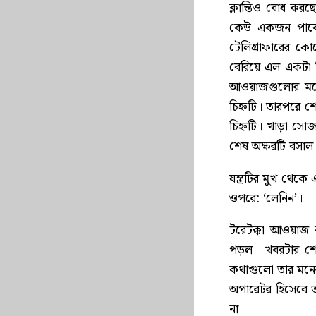
ক্লান্তিও বোধ কর
কেউ একজন পাবে, তা
টেলিগ্রাফারের কো
বেরিয়ে এল একটা ব
আওয়াজগুলোর মধ্য
চিহ্নটি। তারপরে শ
চিহ্নটি। খাড়া সো
শেষ অক্ষরটি বসাল
যন্ত্রটির মুখ থেকে
ওপরে: ‘লেনিন’।
টরেটক্কা আওয়াজ 
পড়ল। খবরটার শে
কথাগুলো তার মনে
অপারেটর হিসেবে ত
না।