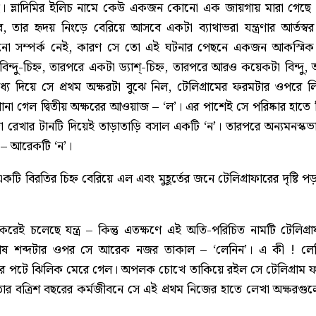
ছে। ভ্লাদিমির ইলিচ নামে কেউ একজন কোনো এক জায়গায় মারা গেছে 
র হৃদয় নিংড়ে বেরিয়ে আসবে একটা ব্যাথাভরা যন্ত্রণার আর্তস্বর 
নো সম্পর্ক নেই, কারণ সে তো এই ঘটনার পেছনে একজন আকস্মিক দর্শক
িন্দু-চিহ্ন, তারপরে একটা ড্যাশ্-চিহ্ন, তারপরে আরও কয়েকটা বিন্দু
ে দিয়ে সে প্রথম অক্ষরটা বুঝে নিল, টেলিগ্রামের ফরমটার ওপরে
োনা গেল দ্বিতীয় অক্ষরের আওয়াজ – ‘ল’। এর পাশেই সে পরিষ্কার হাত
জা রেখার টানটি দিয়েই তাড়াতাড়ি বসাল একটি ‘ন’। তারপরে অন্যমনস্কভা
 – আরেকটি ‘ন’।
 একটি বিরতির চিহ্ন বেরিয়ে এল এবং মুহূর্তের জনে টেলিগ্রাফারের দৃষ্টি 
করেই চলেছে যন্ত্র – কিন্তু এতক্ষণে এই অতি-পরিচিত নামটি টেলিগ্র
ষ শব্দটার ওপর সে আরেক নজর তাকাল – ‘লেনিন’। এ কী ! লেনিন
র পটে ঝিলিক মেরে গেল। অপলক চোখে তাকিয়ে রইল সে টেলিগ্রাম ফ
ার বত্রিশ বছরের কর্মজীবনে সে এই প্রথম নিজের হাতে লেখা অক্ষরগু