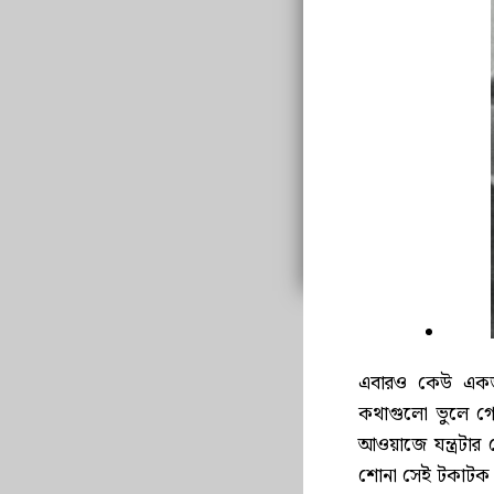
এবারও কেউ একজন 
কথাগুলো ভুলে গেছ
আওয়াজে যন্ত্রটার
শোনা সেই টকাটক আ