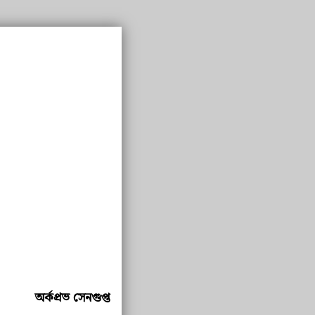
অর্কপ্রভ সেনগুপ্ত