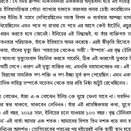
ারিতে। যে সময় ধ্রুপদী মার্কসবাদীরা একপ্রকার অদৃষ্টবাদী হয়ে এই দায়িত্
় ইতিহাসচিন্তার গোঁড়া ব্যাখ্যার মাধ্যমে বারংবার বলার চেষ্টা করেছিলে
র ইলিচ-ই সাহস দেখিয়েছিলেন সমস্ত বিপদ ও ব্যর্থতার আশঙ্কা মাথায
িয়েছিলেন এমন পথে পা রাখার যে পথে এর আগে কেউ হাঁটেনি, প্রচুর ভ
ধারন করতে হবে জেনেই। ইলিচের এই সিদ্ধান্তই, যা তাঁর ব্যক্তিগত স
সচেতনতার পরিচায়ক, তাঁকে ইতিহাসে অমর করেছে। এরই স্বীকৃতি হিসেবে 
য়, যাঁদের মৃত্যু ছিল ‘পাহাড়ের থেকেও ভারী’। ‘ইস্পাত’-এর বৃদ্ধ টে
ির অসংখ্য মৃত্যুসংবাদ বিচলিত করতে পারেনি, ঠিক এই কারণেই ডুকরে উঠ
’ কথাটি দেখে। কারণ এই মৃত্যু ব্যক্তির নয়, এমনকি মহামানবেরও নয়। এ
রুশ বিপ্লবের সামগ্রিক গণ-শক্তি ও গণ-ইচ্ছা মূর্ত রূপ পেয়েছিল। এমন
হাসিক দায়িত্ব সম্পর্কে সচেতন থেকে তার প্রতি নিষ্ঠা অটুট রেখেছিলেন।
ঁরা বোঝেন, তাঁরা এ-ও বোঝেন ইলিচ-কে মুছে ফেলা যাবে না। যতদিন 
ের স্বপ্ন থাকবে, থাকবেন লেনিনও। তাঁর এই প্রাসঙ্গিকতার কথা, মু
 এই বছর, ২০২৪ সাল, ইলিচের চলে যাওয়ার ১০০ বছর। বৃদ্ধ টেলিগ্রা
েনিন’-এই বার্তা আসার এক শতক। আমাদের বিগত তিন দশক ধরে বলা হচ্
 লেনিনের আদর্শও। সোভিয়েতের পতনের পর দুইয়েরই নাকি স্থায়ী স্থান হয়