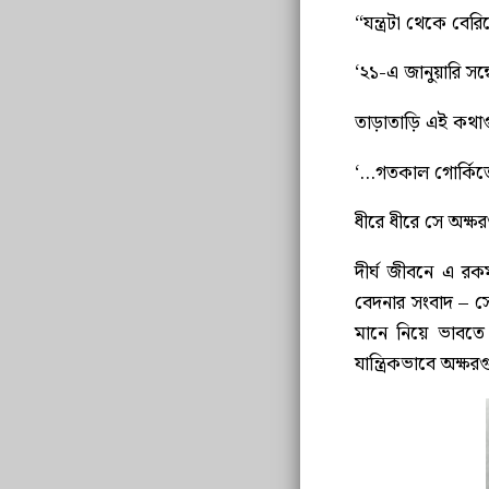
“যন্ত্রটা থেকে ব
‘২১-এ জানুয়ারি সন
তাড়াতাড়ি এই কথা
‘…গতকাল গোর্কিত
ধীরে ধীরে সে অক্
দীর্ঘ জীবনে এ রক
বেদনার সংবাদ – স
মানে নিয়ে ভাবত
যান্ত্রিকভাবে অক্