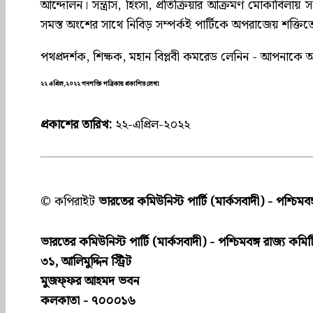
আন্দোলন। সন্ত্রাস, হিংসা, প্রতিক্রিয়ার আক্রমণ মোকাবিলা
সমস্ত অংশের সাথে নিবিড় সম্পর্কই পার্টিকে অপরাজেয় শক
পথপ্রদর্শক, শিক্ষক, মহান বিপ্লবী কমরেড লেনিন - আপনাকে 
২২ এপ্রিল,২০২২ গনশক্তি পত্রিকায় প্রকাশিত লেখা
প্রকাশের তারিখ:
২২-এপ্রিল-২০২২
© কপিরাইট
ভারতের কমিউনিস্ট পার্টি (মার্কসবাদী) - পশ্চিমবঙ
ভারতের কমিউনিস্ট পার্টি (মার্কসবাদী) - পশ্চিমবঙ্গ রাজ্য কমিট
৩১, আলিমুদ্দিন স্ট্রিট
মুজফ্ফ‌র আহমদ ভবন
কলকাতা - ৭০০০১৬