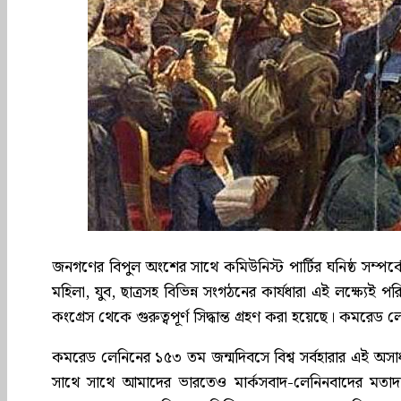
জনগণের বিপুল অংশের সাথে কমিউনিস্ট পার্টির ঘনিষ্ঠ সম্পর্
মহিলা, যুব, ছাত্রসহ বিভিন্ন সংগঠনের কার্যধারা এই লক্ষ্যেই পর
কংগ্রেস থেকে গুরুত্বপূর্ণ সিদ্ধান্ত গ্রহণ করা হয়েছে। কমরেড ল
কমরেড লেনিনের ১৫৩ তম জন্মদিবসে বিশ্ব সর্বহারার এই অসাধা
সাথে সাথে আমাদের ভারতেও মার্কসবাদ-লেনিনবাদের মতাদর্শর ত