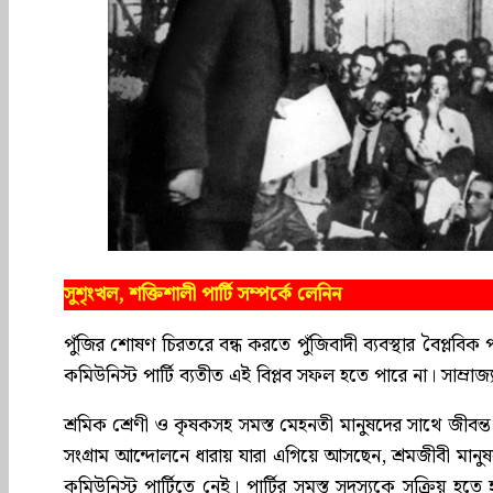
সুশৃংখল, শক্তিশালী পার্টি সম্পর্কে লেনিন
পুঁজির শোষণ চিরতরে বন্ধ করতে পুঁজিবাদী ব্যবস্থার বৈপ্লবিক পর
কমিউনিস্ট পার্টি ব্যতীত এই বিপ্লব সফল হতে পারে না। সাম্রাজ্যব
শ্রমিক শ্রেণী ও কৃষকসহ সমস্ত মেহনতী মানুষদের সাথে জীবন্ত সম
সংগ্রাম আন্দোলনে ধারায় যারা এগিয়ে আসছেন, শ্রমজীবী মানুষদে
কমিউনিস্ট পার্টিতে নেই। পার্টির সমস্ত সদস্যকে সক্রিয় হ