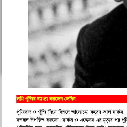
লগ্নি পুঁজির ব্যাখ্যা করলেন লেনিন
পুঁজিবাদ ও পুঁজি নিয়ে বিশদে আলোচনা করেন কার্ল মার্কস। পুঁ
মতবাদ উপস্থিত করলো। মার্কস ও এঙ্গেলস এর মৃত্যুর পর পুঁজি