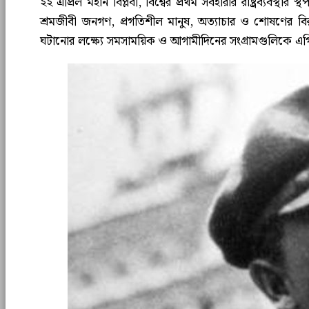
২২ এপ্রিল মহান বিপ্লবী, বিশ্বের প্রথম সর্বহারার রাষ্ট্রব্য
শ্রমজীবী জনগণ, প্রগতিশীল মানুষ, অত্যাচার ও শোষণের বিরু
ঘটানোর লক্ষ্যে সমসাময়িক ও আগামীদিনের সংগ্রামগুলিকে এগ