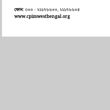
ফোন:
০৩৩ - ২২১৭৬৬৩৩, ২২১৭৬৬৩৪
www.cpimwestbengal.org