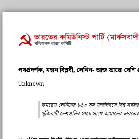
পথপ্রদর্শক, মহান বিপ্লবী, লেনিন- আজ আরো বেশি প্
Unknown
কমরেড লেনিনের ১৫৩ তম জন্মদিবসে বিশ্ব সর্বহারা
পুঁজিবাদী দেশগুলির সাথে সাথে আমাদের ভারতেও মার