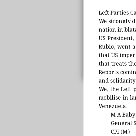
Left Parties C
We strongly d
nation in blat
US President,
Rubio, went a
that US imper
that treats th
Reports comin
and solidarity
We, the Left p
mobilise in l
Venezuela.
M A Baby
General Sec
CPI (M)