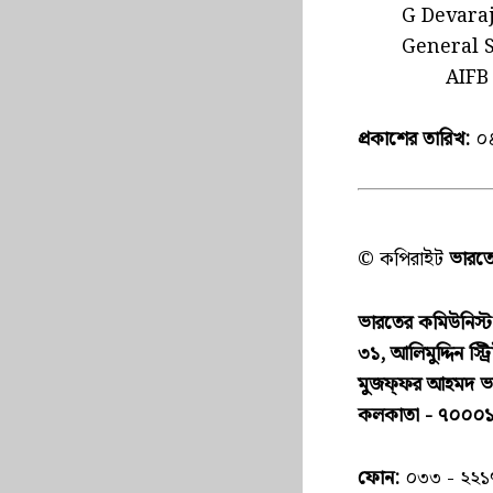
G Devar
General S
AIF
প্রকাশের তারিখ:
০৪
© কপিরাইট
ভারতের
ভারতের কমিউনিস্ট পা
৩১, আলিমুদ্দিন স্ট্র
মুজফ্ফ‌র আহমদ 
কলকাতা - ৭০০০
ফোন:
০৩৩ - ২২