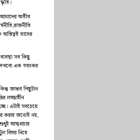
্কৃতি।
, আমাদের অতীত
র্থনীতি,রাজনীতি
 অস্তিত্বই তাদের
বস্থা সব কিছু
লে দেখবো এক ভয়ংকর
ন্তু জান্তব পিছুটান
তির লজ্জাহীন
চ্ছে। এটাই সবচেয়ে
হির করার জন্যেই নয়,
ধুই আত্মপ্রচার
টুল বিষয় নিয়ে