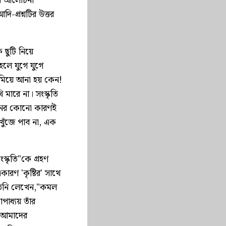
য়ে আলোচনা
প্রশ্নটির উত্তর
 ছুটি নিয়ে
লে যুগে যুগে
নামিয়ে আনা হয় কেন!
ারে না। সংস্কৃতি
িচলনের কোনো কারণই
ুঁজে পাব না, এক
ংস্কৃতি"কে গ্রহণ
কারণ 'কৃষ্টির' সাথে
 তিনি লেখেন,"কমল
পাধ্যয় তাঁর
াৎ আমাদের