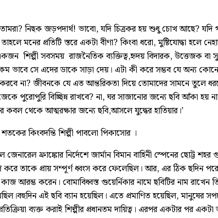
 তোমরা? নিছক জড়পদার্থ! ভাবো, যদি চিত্রকর হয় শুধু চোখ আছে? যদি গা
 তাহলে মনের প্রতিটি স্তরে একটা বীণা? কিংবা ধরো, মুষ্টিযোদ্ধা হলে নে
জন শিল্পী সবসময় রাজনৈতিক ব্যক্তিত্ব,হৃদয় বিদারক, উত্তেজক বা সুখ
ম ভাবে সে এদের ডাকে সাড়া দেয়। এটা কী করে সম্ভব যে অন্য কোনো 
করবে না? জীবনকে যে এত আন্তরিকতা দিয়ে তোমাদের সামনে তুলে ধ
কে পুরোপুরি বিচ্ছিন্ন রাখবে? না, ঘর সাজানোর জন্যে ছবি আঁকা হয় ন
ুর কবল থেকে আত্মরক্ষার জন্যে ছবি,আসলে যুদ্ধের হাতিয়ার।’
 শতকের কিংবদন্তি শিল্পী পাবলো পিকাসোর ।
জেনারেল ফ্রাঙ্কোর নির্দেশে জার্মান বিমান বাহিনী স্পেনের ছোট্ট শহর গু
র্ষণ করে তাকে প্রায় সম্পূর্ণ ধ্বংস করে ফেলেছিল। আর, এর ঠিক ছদিন প
ের কাজ আরম্ভ করেন। বোমাবিধ্বস্ত গুয়ের্নিকার নামে ছবিটির নাম রাখেন ত
ল।বহুদিন এই ছবি ব্যান হয়েছিল। এতে প্রমাণিত হয়েছিল, মানুষের সপক
্রতিক্রিয়া ব্যক্ত করাই শিল্পীর প্রধানতম দায়িত্ব। এরপর একটার পর একট