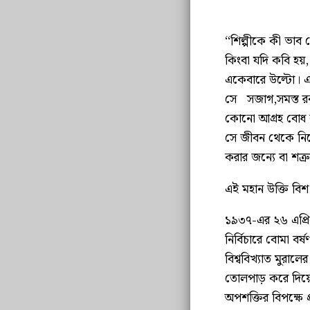
‘‘শিল্পীকে কী ভাব
কিংবা যদি কবি হয়,
একেবারে উল্টো। এক
সে সজাগ,সমস্ত রক
কোনো আগ্রহ বোধ 
সে জীবন থেকে নিজে
করার জন্যে বা শত্র
এই মহান উক্তি বিশ
১৯৩৭-এর ২৬ এপ্রিল 
নির্বিচারে বোমা ব
বিশ্ববিখ্যাত মুরাল
তোলপাড় করে দিয়েছি
অপশক্তির বিপক্ষে প