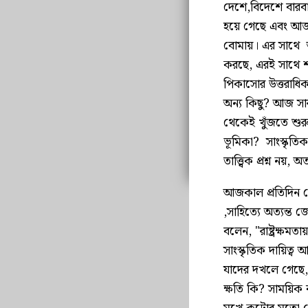
দেশে,বিদেশে বারব
হয়ে গেছে এবং আজও হ
বোমায়। এর সাথে আ
করছে, এরই সাথে শ
পিকাসোর উত্তরাধি
অন্য কিছু? আজ সার
থেকেই খুঁজতে শুর
ভূমিকা? সাংস্কৃতি
তাত্ত্বিক প্রশ্ন নয়,
আজকাল প্রতিদিন বে
,সাহিত্যে অত্যন্ত
বলেন, "রাষ্ট্রক্ষ
সাংস্কৃতিক দায়িত্ব
যাদের দখলে গেছে, 
ক্ষতি কি? সাময়িক