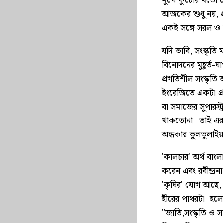
মুখে কুটোর মতো ভ
আজকের শুধু নয়, প
একই সঙ্গে সরল ও
যদি ভাবি, সংস্কৃতি
বিনোদনের মুহূর্ত
প্রগতিশীল সংস্কৃত
ইংরেজিতে একটা প্
বা সমাজের সুপারস্
থাকতোনা। তাই এর 
অন্ধকার ভুলভুলাই
'কালচার' অর্থ বাংলা
করেন এবং রবীন্দ্রনা
'কৃষির' যোগ আছে,
হীরের পাথরটা হলো 
"জাতি,সংস্কৃতি ও সা