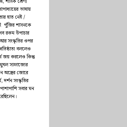
্ন, শাসক শ্রেণী
পাধ্যায়ের ভাষায়
ার হাত নেই /
ই পুঁজির শাসনকে
 সব রকম উপাচার
আর সংস্কৃতির ওপর
প্রতিষ্ঠাতা বললেও
র্ষ জয় করলেও কিন্তু
মুঘল সাম্রাজ্যের
 অস্ত্রের জোরে
 দর্শন সংস্কৃতির
, পাশাপাশি সবার মন
করেছিলেন।