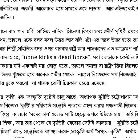
েসে তো যাইনি।" তখন নতুন করে সবটা ভাবতেই হয়। তাই সংস্কৃতি নি
্রতিদিনের জরুরি আলোচনা হয়ে সামনে এসে দাঁড়ায় । আর এইজন্যেই আদি-
 জটিল।
 মানে নাচ-গান-ছবি- সাহিত্য-নাটক -সিনেমা কিংবা সমস্যাদীর্ণ পৃথিবী থেকে
-যাপন, তাহলে একে বলব সরল উত্তর।আর যদি এটা এত সরল উত্তর হতো তাহ
ি আর শিল্পী,সহিত্যিকদের ওপর বারবার রাষ্ট্র আর শাসকদের এত আক্রমণ 
রবাদ আছে, "none kicks a dead horse", মরা ঘোড়াকে কেউ লাথি ম
ট্রাকচার যদি একান্তই মরা ঘোড়া হতো, তাহলে সমাজ বা রাষ্ট্রশক্তির ব
উত্তর খুঁজতে হবে অনেক গভীর থেকে। নাহলে নিজেদের পথ নিজেরাই খ
য়ায় ঢুকে পরবো। যা শাসক শ্রেণী চিরকাল চেয়ে এসেছে।
য় 'কৃষ্টি' এবং 'সংস্কৃতি' দুটোই চালু আছে। অধ্যাপক সুনীতি চট্টোপাধায় "স
থ নিজেও 'কৃষ্টি' র পরিবর্তে সংস্কৃতি শব্দকে গ্রহণ করার পক্ষপাতী ছিলেন।
 কিন্তু কালচার 'মনের চাষ' হলেও মাটি ছেড়ে ওপরে উঠতে চায়। তাই
শিক্ষা, আর তার থেকে যে দ্যুতিটা বেরোয় সেটাই কালচার।" সুনীতি চট্টো
হিত্য" গ্রন্থে সংস্কৃতিকে ব্যাখ্যা করেন,সংস্কৃতি অর্থ "সম্যক কৃতি"। অর্থ