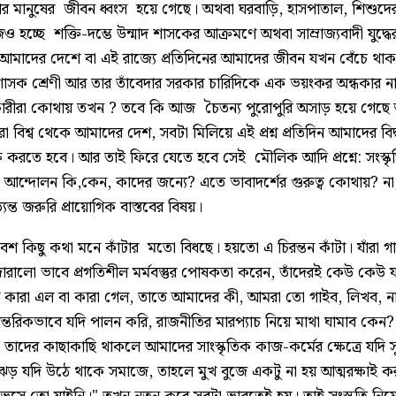
ার মানুষের জীবন ধ্বংস হয়ে গেছে। অথবা ঘরবাড়ি, হাসপাতাল, শিশুদ
চ্ছে শক্তি-দম্ভে উন্মাদ শাসকের আক্রমণে অথবা সাম্রাজ্যবাদী যুদ্ধের ক্
মাদের দেশে বা এই রাজ্যে প্রতিদিনের আমাদের জীবন যখন বেঁচে থাক
াসক শ্রেণী আর তার তাঁবেদার সরকার চারিদিকে এক ভয়ংকর অন্ধকার ন
কারীরা কোথায় তখন ? তবে কি আজ চৈতন্য পুরোপুরি অসাড় হয়ে গেছে
া বিশ্ব থেকে আমাদের দেশ, সবটা মিলিয়ে এই প্রশ্ন প্রতিদিন আমাদের বি
ু করতে হবে। আর তাই ফিরে যেতে হবে সেই মৌলিক আদি প্রশ্নে: সংস্কৃ
ক আন্দোলন কি,কেন, কাদের জন্যে? এতে ভাবাদর্শের গুরুত্ব কোথায়? 
 অত্যন্ত জরুরি প্রায়োগিক বাস্তবের বিষয়।
শ কিছু কথা মনে কাঁটার মতো বিধছে। হয়তো এ চিরন্তন কাঁটা। যাঁরা গ
 জোরালো ভাবে প্রগতিশীল মর্মবস্তুর পোষকতা করেন, তাঁদেরই কেউ কেউ
মতায় কারা এল বা কারা গেল, তাতে আমাদের কী, আমরা তো গাইব, লিখব, 
 আন্তরিকভাবে যদি পালন করি, রাজনীতির মারপ্যাচ নিয়ে মাথা ঘামাব কেন? কি
তাদের কাছাকাছি থাকলে আমাদের সাংস্কৃতিক কাজ-কর্মের ক্ষেত্রে যদি সু
 ঝড় যদি উঠে থাকে সমাজে, তাহলে মুখ বুজে একটু না হয় আত্মরক্ষাই 