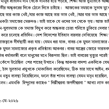
মানুষ প্রতিদিন দীন থেকে দীনতর হয়ে পড়ছে, শিক্ষা আজ দুর্নীতিতে আচ্ছন
ভীর অন্ধ্করের দিকে ঠেলে দিতে চাইছে। আজকের সময়কে সুভাষ মুখো
ছে তার কাজ নেই,/যার কাজ আছে তার ভাত নেই, /আর যার ভাত আছে ত
 একটা সমাজের মেরুদণ্ড। তাই তাকে যে ওদের সব থেকে ভ্য়। আজ তা
ন-যুবসমাজ কে সমাজ বিমুখ করে অন্ধকার চোরা গলিতে ঢুকিয়ে দেবার
 চলেছে প্রতিদিন। দেশ বিদেশের ইতিহাস বারবার দেখিয়েছে শিক্ষা 
ত্বকে দীর্ঘস্থায়ী করা যায়। যেমন ধরা যাক, বাবর-কে মুঘল সাম্রাজ্যের 
মুঘল সাম্রাজ্যের প্রকৃত প্রতিষ্ঠাতা আকবর। বাবর অস্ত্রের জোরে ভারতব
ন্ন ধর্মাবলম্বী বলে মানুষের মনে বিরূপতা ছিল। তাই বাবরের মৃত্যুর পরেই 
েঁপে উঠেছিল শের শাহের্ উত্থানে। কিন্তু আকবর বাদশা একদিকে যেমন
তাপ, চাঁদ সুলতানা প্রমুখকে মোকাবিলা করেছিযেন, ঠিক তার সাথে আইন, ধর্ম,
 নতুন ব্যবস্থা নিয়েছিলেন, ফলে তাঁর শাসন ব্যবস্থা যেমন মসৃন হয়েছিল
। এমনকি হিন্দুদের কাছেও " দিল্লীশ্বরবা জগদীশ্বরবা " আখ্যা লাভ 
৫-মে-২০২৬