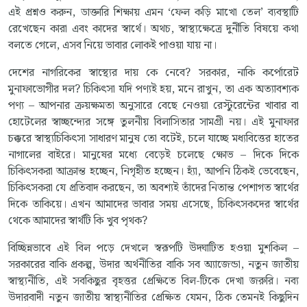
এই প্রশ্নও করুন, ডাক্তারি শিক্ষায় এমন ‘ফেল কড়ি মাখো তেল’ ব্যবস্থাটি
রেখেছেন কারা এবং কাদের স্বার্থে। অথচ, স্বাস্থ্যক্ষেত্রে দুর্নীতি বিষয়ে কথা
বলতে গেলে, এসব নিয়ে ভাবার লোকই পাওয়া যায় না।
দেশের নাগরিকের স্বাস্থ্যের দায় কে নেবে? সরকার, নাকি কর্পোরেট
মুনাফাভোগীর দল? চিকিৎসা যদি পণ্যই হয়, মনে রাখুন, তা এক অত্যাবশ্যক
পণ্য – আপনার ক্রয়ক্ষমতা অনুসারে বেছে নেওয়া রেস্টুরেন্টের খাবার বা
হোটেলের স্বাচ্ছন্দ্যের সঙ্গে তুলনীয় বিলাসিতার সামগ্রী নয়। এই মুনাফার
চক্করে স্বাস্থ্যচিকিৎসা সাধারণ মানুষ তো বটেই, চলে যাচ্ছে মধ্যবিত্তের হাতের
নাগালের বাইরে। মানুষের মধ্যে বেড়েই চলেছে ক্ষোভ – দিকে দিকে
চিকিৎসকরা আক্রান্ত হচ্ছেন, নিগৃহীত হচ্ছেন। হ্যাঁ, আপনি ঠিকই ভেবেছেন,
চিকিৎসকরা যে প্রতিবাদ করছেন, তা অবশ্যই তাঁদের নিতান্ত পেশাগত স্বার্থের
দিকে তাকিয়ে। এখন আমাদের ভাবার সময় এসেছে, চিকিৎসকদের স্বার্থের
থেকে আমাদের স্বার্থটি কি খুব পৃথক?
বিচ্ছিন্নভাবে এই বিল পড়ে দেখলে স্বরূপটি উদ্ঘাটিত হওয়া মুশকিল –
সরকারের বাকি প্রকল্প, উদার অর্থনীতির বাকি সব অ্যাজেন্ডা, নতুন জাতীয়
স্বাস্থ্যনীতি, এই সবকিছুর বৃহত্তর প্রেক্ষিতে বিল-টিকে দেখা জরুরি। নব্য
উদারবাদী নতুন জাতীয় স্বাস্থ্যনীতির প্রেক্ষিত যেমন, ঠিক তেমনই কিছুদিন