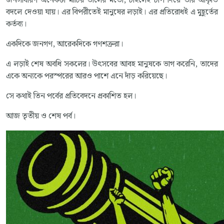
জনসাধারণ অনেকটা মাটির তালের মতো, চাইলেই চাপ দিয়ে তার আকৃতি
বদলে দেওয়া যায়। এর বিপরীতেই মানুষের লড়াই। এর প্রতিরোধই এ মুহূর্তের
কর্তব্য।
একদিকে জনগণ, আরেকদিকে গণশত্রুরা।
এ লড়াই শেষ অবধি সকলের। উৎসবের আবহ মানুষকে ভাগ করেনি, তাদের
একে অন্যকে পরস্পরের আরও পাশে এনে দাঁড় করিয়েছে।
সে কথাই তিন পর্বের প্রতিবেদনে প্রকাশিত হল।
আজ তৃতীয় ও শেষ পর্ব।