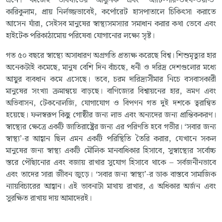
এনে। কাজেই ভবিষ্যতের আধুনিক এবং ‘অ্যাট-পার-উইথ-ওয়ার্ল্ড’
কারিকুলাম, প্রায় নির্লজ্জভাবেই, কর্পোরেট হাসপাতালে চিকিৎসা করাতে
আসেন যাঁরা, সেইসব মানুষের স্বাস্থ্যসমস্যার সমাধান করার কথা ভেবে এবং
হাইটেক পরিকাঠামোয় পরিষেবা যোগানোর লক্ষ্যে সৃষ্ট।
গত ৫০ বছরে স্বাস্থ্যে অসাধারণ অগ্রগতি প্রত্যক্ষ করেছে বিশ্ব। শিশুমৃত্যুর হার
অনেকটাই কমেছে, মানুষ বেশি দিন বাঁচছে, ধনী ও দরিদ্র দেশগুলোর মধ্যে
আয়ুর ব্যবধান কমে এসেছে। তবে, চরম দারিদ্র্যসীমার নিচে বসবাসকারী
মানুষের সংখ্যা ক্রমান্বয়ে বাড়ছে। বাণিজ্যের বিশ্বায়নের হার, ভ্রমণ এবং
অভিবাসন, টেকনোলজি, যোগাযোগ ও বিপণন গত দুই দশকে ত্বরান্বিত
হয়েছে। ফলস্বরূপ কিছু গোষ্ঠীর জন্য লাভ এবং অন্যদের জন্য প্রান্তিককরণ।
স্বাস্থ্যের ক্ষেত্রে একটি জাতিরাষ্ট্রের জন্য এর পরিণতি হবে গভীর। ‘সবার জন্য
স্বাস্থ্য’-র আহ্বান ছিল এমন একটি পরিস্থিতি তৈরি করার, যেখানে সকল
মানুষের জন্য স্বাস্থ্য একটি মৌলিক মানবাধিকার হিসাবে, সুস্বাস্থ্যের সর্বোচ্চ
স্তরে পৌঁছানোর এবং বজায় রাখার সুযোগ হিসাবে থাকে – সর্বজনীনভাবে
এবং তাদের সারা জীবন জুড়ে। ‘সবার জন্য স্বাস্থ্য’-র ডাক বাস্তবে সামাজিক
ন্যায়বিচারের আহ্বান। এই ভাবনাটা মাথায় রাখার, এ অধিকার অর্জন এবং
সুরক্ষিত রাখায় দায় আমাদেরই।