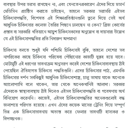
ব্যবস্থার উপর ভরসা রাখছেন না, এবং যেনতেনপ্রকারেণ এঁদের দিয়ে মডার্ন
মেডিসিন প্র্যাক্টিস করাতে চাইছেন, তাহলে সরকার সরাসরি এইসব
চিকিৎসাপদ্ধতি, বিশেষত এই শিক্ষাপ্রতিষ্ঠানগুলি তুলে দিয়ে সেই অর্থ
আধুনিক চিকিৎসার কলেজ তৈরির পিছনে ঢালছেন না কেন? ব্রিজ কোর্সের
প্রস্তাব বা সরকারি খতিয়ানে আয়ুশ চিকিৎসকদের অনুল্লেখ বা দায়সারা উল্লেখ
যে এই চিকিৎসাপদ্ধতির প্রতি নিদারুণ অপমান!
চিকিৎসা বলতে শুধুই যদি পশ্চিমি চিকিৎসাই বুঝি, তাহলে দেশের সব
নাগরিকের কাছে চিকিৎসা পরিষেবা পৌঁছানোর কাজটি দুরূহ হয়ে যাবে।
মোটামুটি এই ধরণের ভাবনাক্রম অনুসরণ করেই দেশের চিকিৎসাব্যবস্থায় ঠাঁই
পেয়েছিল ঐতিহ্যগত চিকিৎসা পদ্ধতিগুলি। এদের চিকিৎসার পাঠ, এমনকি
চিকিৎসার দর্শন সবকিছুই আধুনিক চিকিৎসাশাস্ত্র, চালু ভাষায় যাকে অনেকে
অ্যালোপ্যাথি বলে থাকেন, তার থেকে অনেকখানিই আলাদা। সরকার
এঁদেরকে স্বাস্থ্যব্যবস্থায় ঠাঁই দিলেও এইসব চিকিৎসাপদ্ধতি বা গবেষণায় অর্থ
বিনিয়োগ করেননি। কাজেই, এইসব চিকিৎসাপদ্ধতির অনেকগুলোই বদ্ধ
জলাশয়ে পরিণত হয়েছে। এখন এঁদের কয়েক মাসের ট্রেনিং দিয়ে সম্পূর্ণ
ভিন্ন এক চিকিৎসাভাবনায় অভ্যস্ত করে ফেলার ভাবনাটি হাস্যকর ও
বিপজ্জনক।