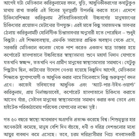
আগেই ঘটা মেডিক্যাল কারিকুলামের বদল, থুড়ি, আধুনিকীকরণের কথাটুকুও
মাথায় রাখা জরুরি এই বিলের মূলসুরটি উপলব্ধি করতে হলে। এদেশে
চিকিৎসাশিক্ষার কারিকুলাম ঐতিহাসিকভাবেই উচ্চবর্গের মানুষজনের
চিকিৎসার প্রয়োজন মেটানোর উপযুক্ত। এরই মাঝে কিছু সমাজমনস্ক ভাবনার
ঠেলায় কারিকুলামটি হোলিস্টিক চিন্তাভাবনার অনুসারী হতে পেরেছিল – শুধুই
কিছুটা। এই শিক্ষাব্যবস্থায়, এমনকি সমাজের প্রান্তিক অবস্থান থেকে এসে,
সরকারি মেডিক্যাল কলেজ থেকে পাশ করেও একজন ছাত্র ডাক্তার হয়ে
কর্পোরেট হাসপাতালে উচ্চবিত্তের স্বাস্থ্যসমস্যা শুনে মহার্ঘ্য নিদান যোগাতে
যতখানি স্বচ্ছন্দ, ততখানি নন গ্রামীণ মানুষের স্বাস্থ্যসমস্যার সমাধানে। যেটুকু
পিছুটান ছিল, কাটানোর উদ্যোগ নেওয়া হয়েছে কিছুদিন আগেই, মেডিক্যাল
শিক্ষাকে যুগোপযোগী ও আধুনিক করার নামে সিলেবাসে কিছু গুরুত্বপূর্ণ বদল
এনে। কাজেই ভবিষ্যতের আধুনিক এবং ‘অ্যাট-পার-উইথ-ওয়ার্ল্ড’
কারিকুলাম, প্রায় নির্লজ্জভাবেই, কর্পোরেট হাসপাতালে চিকিৎসা করাতে
আসেন যাঁরা, সেইসব মানুষের স্বাস্থ্যসমস্যার সমাধান করার কথা ভেবে এবং
হাইটেক পরিকাঠামোয় পরিষেবা যোগানোর লক্ষ্যে সৃষ্ট।
গত ৫০ বছরে স্বাস্থ্যে অসাধারণ অগ্রগতি প্রত্যক্ষ করেছে বিশ্ব। শিশুমৃত্যুর হার
অনেকটাই কমেছে, মানুষ বেশি দিন বাঁচছে, ধনী ও দরিদ্র দেশগুলোর মধ্যে
আয়ুর ব্যবধান কমে এসেছে। তবে, চরম দারিদ্র্যসীমার নিচে বসবাসকারী