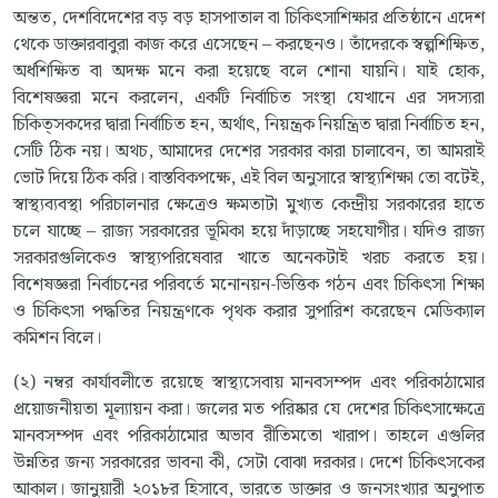
অন্তত, দেশবিদেশের বড় বড় হাসপাতাল বা চিকিৎসাশিক্ষার প্রতিষ্ঠানে এদেশ
থেকে ডাক্তারবাবুরা কাজ করে এসেছেন – করছেনও। তাঁদেরকে স্বল্পশিক্ষিত,
অর্ধশিক্ষিত বা অদক্ষ মনে করা হয়েছে বলে শোনা যায়নি। যাই হোক,
বিশেষজ্ঞরা মনে করলেন, একটি নির্বাচিত সংস্থা যেখানে এর সদস্যরা
চিকিত্সকদের দ্বারা নির্বাচিত হন, অর্থাৎ, নিয়ন্ত্রক নিয়ন্ত্রিত দ্বারা নির্বাচিত হন,
সেটি ঠিক নয়। অথচ, আমাদের দেশের সরকার কারা চালাবেন, তা আমরাই
ভোট দিয়ে ঠিক করি। বাস্তবিকপক্ষে, এই বিল অনুসারে স্বাস্থ্যশিক্ষা তো বটেই,
স্বাস্থ্যব্যবস্থা পরিচালনার ক্ষেত্রেও ক্ষমতাটা মুখ্যত কেন্দ্রীয় সরকারের হাতে
চলে যাচ্ছে – রাজ্য সরকারের ভূমিকা হয়ে দাঁড়াচ্ছে সহযোগীর। যদিও রাজ্য
সরকারগুলিকেও স্বাস্থ্যপরিষেবার খাতে অনেকটাই খরচ করতে হয়।
বিশেষজ্ঞরা নির্বাচনের পরিবর্তে মনোনয়ন-ভিত্তিক গঠন এবং চিকিৎসা শিক্ষা
ও চিকিৎসা পদ্ধতির নিয়ন্ত্রণকে পৃথক করার সুপারিশ করেছেন মেডিক্যাল
কমিশন বিলে।
(২) নম্বর কার্যাবলীতে রয়েছে স্বাস্থ্যসেবায় মানবসম্পদ এবং পরিকাঠামোর
প্রয়োজনীয়তা মূল্যায়ন করা। জলের মত পরিষ্কার যে দেশের চিকিৎসাক্ষেত্রে
মানবসম্পদ এবং পরিকাঠামোর অভাব রীতিমতো খারাপ। তাহলে এগুলির
উন্নতির জন্য সরকারের ভাবনা কী, সেটা বোঝা দরকার। দেশে চিকিৎসকের
আকাল। জানুয়ারী ২০১৮র হিসাবে, ভারতে ডাক্তার ও জনসংখ্যার অনুপাত