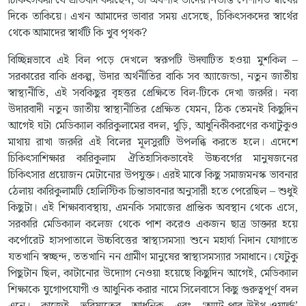
চিকিৎসকরা যে প্রতিবাদ করছেন, তা অবশ্যই তাঁদের নিতান্ত পেশাগত স্বার্থের
দিকে তাকিয়ে। এখন আমাদের ভাবার সময় এসেছে, চিকিৎসকদের স্বার্থের
থেকে আমাদের স্বার্থটি কি খুব পৃথক?
বিচ্ছিন্নভাবে এই বিল পড়ে দেখলে স্বরূপটি উদ্ঘাটিত হওয়া মুশকিল –
সরকারের বাকি প্রকল্প, উদার অর্থনীতির বাকি সব অ্যাজেন্ডা, নতুন জাতীয়
স্বাস্থ্যনীতি, এই সবকিছুর বৃহত্তর প্রেক্ষিতে বিল-টিকে দেখা জরুরি। নব্য
উদারবাদী নতুন জাতীয় স্বাস্থ্যনীতির প্রেক্ষিত যেমন, ঠিক তেমনই কিছুদিন
আগেই ঘটা মেডিক্যাল কারিকুলামের বদল, থুড়ি, আধুনিকীকরণের কথাটুকুও
মাথায় রাখা জরুরি এই বিলের মূলসুরটি উপলব্ধি করতে হলে। এদেশে
চিকিৎসাশিক্ষার কারিকুলাম ঐতিহাসিকভাবেই উচ্চবর্গের মানুষজনের
চিকিৎসার প্রয়োজন মেটানোর উপযুক্ত। এরই মাঝে কিছু সমাজমনস্ক ভাবনার
ঠেলায় কারিকুলামটি হোলিস্টিক চিন্তাভাবনার অনুসারী হতে পেরেছিল – শুধুই
কিছুটা। এই শিক্ষাব্যবস্থায়, এমনকি সমাজের প্রান্তিক অবস্থান থেকে এসে,
সরকারি মেডিক্যাল কলেজ থেকে পাশ করেও একজন ছাত্র ডাক্তার হয়ে
কর্পোরেট হাসপাতালে উচ্চবিত্তের স্বাস্থ্যসমস্যা শুনে মহার্ঘ্য নিদান যোগাতে
যতখানি স্বচ্ছন্দ, ততখানি নন গ্রামীণ মানুষের স্বাস্থ্যসমস্যার সমাধানে। যেটুকু
পিছুটান ছিল, কাটানোর উদ্যোগ নেওয়া হয়েছে কিছুদিন আগেই, মেডিক্যাল
শিক্ষাকে যুগোপযোগী ও আধুনিক করার নামে সিলেবাসে কিছু গুরুত্বপূর্ণ বদল