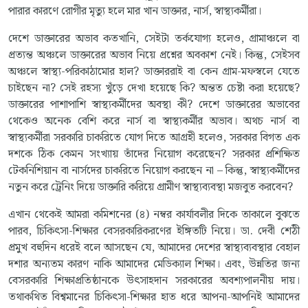
পারার কারণে রোগীর মৃত্যু হলে মার খান ডাক্তার, নার্স, স্বাস্থ্যকর্মীরা।
দেশে ডাক্তারের অভাব কতখানি, সেইটা তর্কযোগ্য হলেও, গ্রামাঞ্চলে বা
প্রত্যন্ত অঞ্চলে ডাক্তারের অভাব নিয়ে প্রশ্নের অবকাশ নেই। কিন্তু, সেইসব
অঞ্চলে স্বাস্থ্য-পরিকাঠামোর হাল? ডাক্তাররাই বা কেন গ্রাম-মফস্বলে যেতে
চাইছেন না? সেই রহস্য খুঁড়ে দেখা হয়েছে কি? অন্তত চেষ্টা করা হয়েছে?
ডাক্তারের পাশাপাশি স্বাস্থ্যকর্মীদের অবস্থা কী? দেশে ডাক্তারের অভাবের
থেকেও অনেক বেশি করে নার্স বা স্বাস্থ্যকর্মীর অভাব। অথচ নার্স বা
স্বাস্থ্যকর্মীরা সরকারি চাকরিতে যোগ দিতে আগ্রহী হলেও, সরকার বিগত এক
দশকে ঠিক কেমন সংখ্যায় তাঁদের নিয়োগ করেছেন? সরকার প্রশিক্ষিত
টেকনিশিয়ান বা নার্সদের চাকরিতে নিয়োগ করছেন না – কিন্তু, স্বাস্থ্যকর্মীদের
নতুন করে ট্রেনিং দিয়ে ডাক্তারি করিয়ে গ্রামীণ স্বাস্থ্যব্যবস্থা মজবুত করবেন?
এখান থেকেই আমরা কমিশনের (৪) নম্বর কার্যাবলীর দিকে তাকালে বুঝতে
পারব, চিকিৎসা-শিক্ষার বেসরকারিকরণের ইঙ্গিতটি নিয়ে। ডা. দেবী শেঠী
প্রমুখ বহুদিন ধরেই বলে আসছেন যে, আমাদের দেশের স্বাস্থ্যব্যবস্থার বেহাল
দশার অন্যতম কারণ নাকি আমাদের মেডিক্যাল শিক্ষা। এবং, উন্নতির জন্য
বেসরকারি শিক্ষাপ্রতিষ্ঠানকে উৎসাহদান সরকারের অবশ্যপালনীয় দায়।
তথাকথিত বিশ্বমানের চিকিৎসা-শিক্ষার হাত ধরে আপনা-আপনিই আমাদের