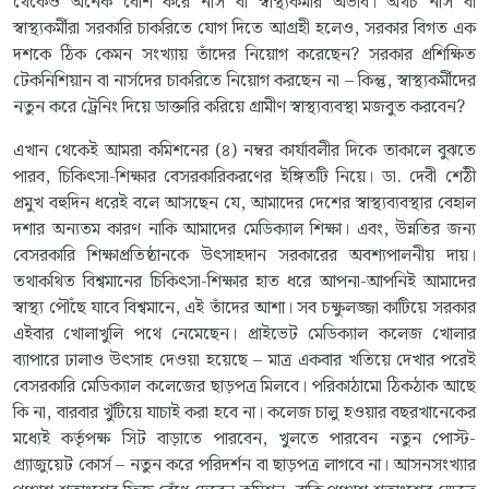
থেকেও অনেক বেশি করে নার্স বা স্বাস্থ্যকর্মীর অভাব। অথচ নার্স বা
স্বাস্থ্যকর্মীরা সরকারি চাকরিতে যোগ দিতে আগ্রহী হলেও, সরকার বিগত এক
দশকে ঠিক কেমন সংখ্যায় তাঁদের নিয়োগ করেছেন? সরকার প্রশিক্ষিত
টেকনিশিয়ান বা নার্সদের চাকরিতে নিয়োগ করছেন না – কিন্তু, স্বাস্থ্যকর্মীদের
নতুন করে ট্রেনিং দিয়ে ডাক্তারি করিয়ে গ্রামীণ স্বাস্থ্যব্যবস্থা মজবুত করবেন?
এখান থেকেই আমরা কমিশনের (৪) নম্বর কার্যাবলীর দিকে তাকালে বুঝতে
পারব, চিকিৎসা-শিক্ষার বেসরকারিকরণের ইঙ্গিতটি নিয়ে। ডা. দেবী শেঠী
প্রমুখ বহুদিন ধরেই বলে আসছেন যে, আমাদের দেশের স্বাস্থ্যব্যবস্থার বেহাল
দশার অন্যতম কারণ নাকি আমাদের মেডিক্যাল শিক্ষা। এবং, উন্নতির জন্য
বেসরকারি শিক্ষাপ্রতিষ্ঠানকে উৎসাহদান সরকারের অবশ্যপালনীয় দায়।
তথাকথিত বিশ্বমানের চিকিৎসা-শিক্ষার হাত ধরে আপনা-আপনিই আমাদের
স্বাস্থ্য পৌঁছে যাবে বিশ্বমানে, এই তাঁদের আশা। সব চক্ষুলজ্জা কাটিয়ে সরকার
এইবার খোলাখুলি পথে নেমেছেন। প্রাইভেট মেডিক্যাল কলেজ খোলার
ব্যাপারে ঢালাও উৎসাহ দেওয়া হয়েছে – মাত্র একবার খতিয়ে দেখার পরেই
বেসরকারি মেডিক্যাল কলেজের ছাড়পত্র মিলবে। পরিকাঠামো ঠিকঠাক আছে
কি না, বারবার খুঁটিয়ে যাচাই করা হবে না। কলেজ চালু হওয়ার বছরখানেকের
মধ্যেই কর্তৃপক্ষ সিট বাড়াতে পারবেন, খুলতে পারবেন নতুন পোস্ট-
গ্র্যাজুয়েট কোর্স – নতুন করে পরিদর্শন বা ছাড়পত্র লাগবে না। আসনসংখ্যার