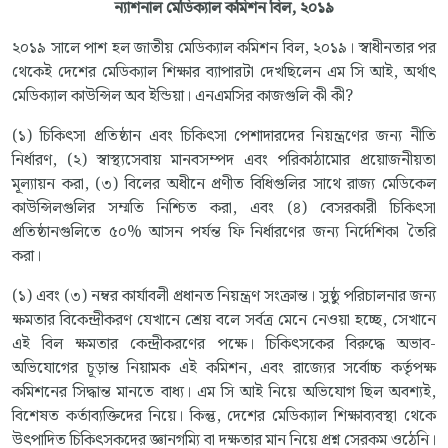
ন্যাশনাল
মেডিক্যাল
কমিশন
বিল
,
২০১৯
২০১৯ সালে পাশ হল জাতীয় মেডিক্যাল কমিশন বিল, ২০১৯। স্বাধীনতার পর
থেকেই দেশের মেডিক্যাল শিক্ষার ব্যাপারটা দেখছিলেন এম সি আই, অর্থাৎ
মেডিক্যাল কাউন্সিল অব ইন্ডিয়া। এনএমসির কাজগুলি কী কী?
(১) চিকিৎসা প্রতিষ্ঠান এবং চিকিৎসা পেশাদারদের নিয়ন্ত্রণের জন্য নীতি
নির্ধারণ, (২) স্বাস্থ্যসেবায় মানবসম্পদ এবং পরিকাঠামোর প্রয়োজনীয়তা
মূল্যায়ন করা, (৩) বিলের অধীনে প্রণীত বিধিগুলির সাথে রাজ্য মেডিকেল
কাউন্সিলগুলির সম্মতি নিশ্চিত করা, এবং (৪) বেসরকারী চিকিৎসা
প্রতিষ্ঠানগুলিতে ৫০% আসন পর্যন্ত ফি নির্ধারণের জন্য নির্দেশিকা তৈরি
করা।
(১) এবং (৩) নম্বর কার্যাবলী প্রধানত নিয়ন্ত্রণ সংক্রান্ত। সুষ্ঠু পরিচালনার জন্য
ক্ষমতার বিকেন্দ্রীকরণ যেখানে শ্রেয় বলে সর্বত্র মেনে নেওয়া হচ্ছে, সেখানে
এই বিল ক্ষমতার কেন্দ্রীকরণের পক্ষে। চিকিৎসকের বিরুদ্ধে অভাব-
অভিযোগের চূড়ান্ত নিয়ামক এই কমিশন, এবং রাজ্যের সর্বোচ্চ কর্তৃপক্ষ
কমিশনের সিদ্ধান্ত মানতে বাধ্য। এম সি আই নিয়ে অভিযোগ ছিল অবশ্যই,
বিশেষত কর্তাব্যক্তিদের নিয়ে। কিন্তু, দেশের মেডিক্যাল শিক্ষাব্যবস্থা থেকে
উৎপাদিত চিকিৎসকদের জ্ঞানগম্যি বা দক্ষতার মান নিয়ে প্রশ্ন সেরকম ওঠেনি।