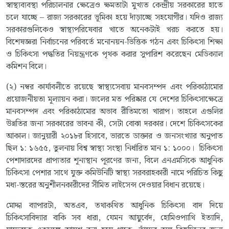
স্বাস্থ্যব্যবস্থা পরিচালনার ক্ষেত্রেও ক্ষমতাটা মুখ্যত কেন্দ্রীয় সরকারের হাতে
চলে যাচ্ছে – রাজ্য সরকারের ভূমিকা হয়ে দাঁড়াচ্ছে সহযোগীর। যদিও রাজ্য
সরকারগুলিকেও স্বাস্থ্যপরিষেবার খাতে অনেকটাই খরচ করতে হয়।
বিশেষজ্ঞরা নির্বাচনের পরিবর্তে মনোনয়ন-ভিত্তিক গঠন এবং চিকিৎসা শিক্ষা
ও চিকিৎসা পদ্ধতির নিয়ন্ত্রণকে পৃথক করার সুপারিশ করেছেন মেডিক্যাল
কমিশন বিলে।
(২) নম্বর কার্যাবলীতে রয়েছে স্বাস্থ্যসেবায় মানবসম্পদ এবং পরিকাঠামোর
প্রয়োজনীয়তা মূল্যায়ন করা। জলের মত পরিষ্কার যে দেশের চিকিৎসাক্ষেত্রে
মানবসম্পদ এবং পরিকাঠামোর অভাব রীতিমতো খারাপ। তাহলে এগুলির
উন্নতির জন্য সরকারের ভাবনা কী, সেটা বোঝা দরকার। দেশে চিকিৎসকের
আকাল। জানুয়ারী ২০১৮র হিসাবে, ভারতে ডাক্তার ও জনসংখ্যার অনুপাত
ছিল ১: ১৬৫৫, তুলনায় বিশ্ব স্বাস্থ্য সংস্থা নির্ধারিত মান ১: ১০০০। চিকিৎসা
পেশাদারদের প্রাপ্যতার শূন্যস্থান পূরণের জন্য, বিলে এনএমসিকে আধুনিক
চিকিৎসা পেশার সাথে যুক্ত কমিউনিটি স্বাস্থ্য সরবরাহকারী নামে পরিচিত কিছু
মধ্য-স্তরের অনুশীলনকারীদের সীমিত লাইসেন্স দেওয়ার বিধান রয়েছে।
মোদ্দা ব্যাপারটা, অতএব, তথাকথিত আধুনিক চিকিৎসা বাদ দিয়ে
চিকিৎসাবিদ্যার বাকি সব ধারা, যেমন আয়ুর্বেদ, হোমিওপ্যাথি ইত্যাদি,