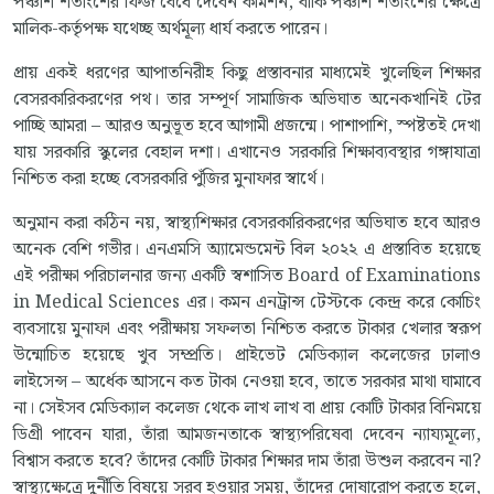
পঞ্চাশ শতাংশের ফিজ বেঁধে দেবেন কমিশন, বাকি পঞ্চাশ শতাংশের ক্ষেত্রে
মালিক-কর্তৃপক্ষ যথেচ্ছ অর্থমূল্য ধার্য করতে পারেন।
প্রায় একই ধরণের আপাতনিরীহ কিছু প্রস্তাবনার মাধ্যমেই খুলেছিল শিক্ষার
বেসরকারিকরণের পথ। তার সম্পূর্ণ সামাজিক অভিঘাত অনেকখানিই টের
পাচ্ছি আমরা – আরও অনুভূত হবে আগামী প্রজন্মে। পাশাপাশি, স্পষ্টতই দেখা
যায় সরকারি স্কুলের বেহাল দশা। এখানেও সরকারি শিক্ষাব্যবস্থার গঙ্গাযাত্রা
নিশ্চিত করা হচ্ছে বেসরকারি পুঁজির মুনাফার স্বার্থে।
অনুমান করা কঠিন নয়, স্বাস্থ্যশিক্ষার বেসরকারিকরণের অভিঘাত হবে আরও
অনেক বেশি গভীর। এনএমসি অ্যামেন্ডমেন্ট বিল ২০২২ এ প্রস্তাবিত হয়েছে
এই পরীক্ষা পরিচালনার জন্য একটি স্বশাসিত Board of Examinations
in Medical Sciences এর। কমন এনট্রান্স টেস্টকে কেন্দ্র করে কোচিং
ব্যবসায়ে মুনাফা এবং পরীক্ষায় সফলতা নিশ্চিত করতে টাকার খেলার স্বরূপ
উন্মোচিত হয়েছে খুব সম্প্রতি। প্রাইভেট মেডিক্যাল কলেজের ঢালাও
লাইসেন্স – অর্ধেক আসনে কত টাকা নেওয়া হবে, তাতে সরকার মাথা ঘামাবে
না। সেইসব মেডিক্যাল কলেজ থেকে লাখ লাখ বা প্রায় কোটি টাকার বিনিময়ে
ডিগ্রী পাবেন যারা, তাঁরা আমজনতাকে স্বাস্থ্যপরিষেবা দেবেন ন্যায্যমূল্যে,
বিশ্বাস করতে হবে? তাঁদের কোটি টাকার শিক্ষার দাম তাঁরা উশুল করবেন না?
স্বাস্থ্যক্ষেত্রে দুর্নীতি বিষয়ে সরব হওয়ার সময়, তাঁদের দোষারোপ করতে হলে,