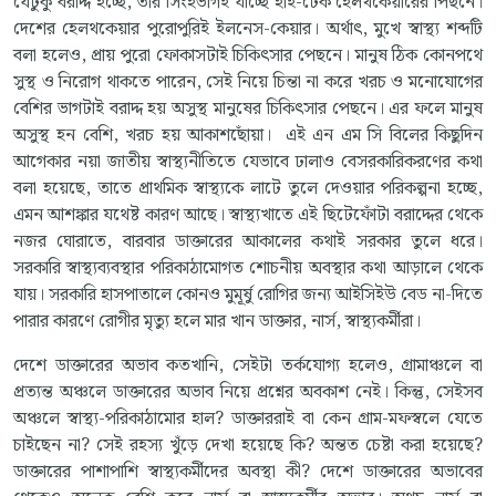
যেটুকু বরাদ্দ হচ্ছে, তার সিংহভাগই যাচ্ছে হাই-টেক হেলথকেয়ারের পিছনে।
দেশের হেলথকেয়ার পুরোপুরিই ইলনেস-কেয়ার। অর্থাৎ, মুখে স্বাস্থ্য শব্দটি
বলা হলেও, প্রায় পুরো ফোকাসটাই চিকিৎসার পেছনে। মানুষ ঠিক কোনপথে
সুস্থ ও নিরোগ থাকতে পারেন, সেই নিয়ে চিন্তা না করে খরচ ও মনোযোগের
বেশির ভাগটাই বরাদ্দ হয় অসুস্থ মানুষের চিকিৎসার পেছনে। এর ফলে মানুষ
অসুস্থ হন বেশি, খরচ হয় আকাশছোঁয়া। এই এন এম সি বিলের কিছুদিন
আগেকার নয়া জাতীয় স্বাস্থ্যনীতিতে যেভাবে ঢালাও বেসরকারিকরণের কথা
বলা হয়েছে, তাতে প্রাথমিক স্বাস্থ্যকে লাটে তুলে দেওয়ার পরিকল্পনা হচ্ছে,
এমন আশঙ্কার যথেষ্ট কারণ আছে। স্বাস্থ্যখাতে এই ছিটেফোঁটা বরাদ্দের থেকে
নজর ঘোরাতে, বারবার ডাক্তারের আকালের কথাই সরকার তুলে ধরে।
সরকারি স্বাস্থ্যব্যবস্থার পরিকাঠামোগত শোচনীয় অবস্থার কথা আড়ালে থেকে
যায়। সরকারি হাসপাতালে কোনও মুমূর্ষু রোগির জন্য আইসিইউ বেড না-দিতে
পারার কারণে রোগীর মৃত্যু হলে মার খান ডাক্তার, নার্স, স্বাস্থ্যকর্মীরা।
দেশে ডাক্তারের অভাব কতখানি, সেইটা তর্কযোগ্য হলেও, গ্রামাঞ্চলে বা
প্রত্যন্ত অঞ্চলে ডাক্তারের অভাব নিয়ে প্রশ্নের অবকাশ নেই। কিন্তু, সেইসব
অঞ্চলে স্বাস্থ্য-পরিকাঠামোর হাল? ডাক্তাররাই বা কেন গ্রাম-মফস্বলে যেতে
চাইছেন না? সেই রহস্য খুঁড়ে দেখা হয়েছে কি? অন্তত চেষ্টা করা হয়েছে?
ডাক্তারের পাশাপাশি স্বাস্থ্যকর্মীদের অবস্থা কী? দেশে ডাক্তারের অভাবের