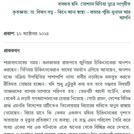
ব্যবহৃত ছবি- সোশ্যাল মিডিয়া সুত্রে সংগৃহীত
কৃতজ্ঞতা: ডা. বিষাণ বসু – কিনে আনা স্বাস্থ্য – বাজার-পুঁজি-মুনাফা আর
আপনি
প্রকাশ:
১২-অক্টোবর-২০২৪
প্রাককথন
শারদোৎসবের সময়। কলকাতার রাজপথে জুনিয়র চিকিৎসকেরা অনশন
করছেন। সিনিয়র চিকিৎসকেরাও তাদের সমর্থনে এগিয়ে আসছেন, অনশন
মঞ্চে সক্রিয় উপস্থিতির পাশাপাশি ন্যায্য দাবীর লড়াইকে মজবুত করতে
রীতিমত সোচ্চার হচ্ছেন। যদি শুধু এটুকুই কথা হত তবে সম্ভবত বিষয়টি
ডাক্তারদের ব্যাপার-স্যাপারে পরিণত হত। তেমনটি আদৌ ঘটেনি, প্রথম
থেকেই এ লড়াই গণআন্দোলনের চেহারা নিয়েছে। গোটা রাজ্য, দেশের বিভিন্ন
প্রান্ত এমনকি বিদেশের মাটিতেও তিলোত্তমার বিচারের দাবিতে মানুষ রাস্তায়
নেমেছেন। বিচার মানে কি কেবল একজন মহিলা চিকিৎসকের নৃশংস
অত্যাচার ও মৃত্যুর প্রতিবাদ? যে ব্যবস্থা, যে তন্ত্র এমন পরিবেশ তৈরি করে
অথচ একের পর এক ঘটনাকে একে অন্যের থেকে বিচ্ছিন্ন করে দেখতে,