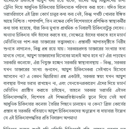
যাদেরকে একসঙ্গে আয়ুশ বলা হয়ে থাকে, তাঁদের অল্প কিছুদিনের জন্য
ট্রেনিং দিয়ে আধুনিক চিকিৎসার চিকিৎসকে পরিণত করা হবে। যদিও বিলে
সরাসরিভাবে এই ব্রিজ কোর্স চালুর কথা বলা নেই, কিন্তু পথটি খোলার ইঙ্গিত
আছে নিশ্চিত। পাশাপাশি, তিন লক্ষের বেশি বিশেষভাবে প্রশিক্ষিত স্বাস্থ্যকর্মীর
কথা ভাবা হয়েছে, যাঁরা কিনা মুখ্যত প্রাথমিক ও নিবারণী চিকিৎসাটুকু দেবেন।
অন্যান্য চিকিৎসা যদি তাঁদের করতে হয়, সেক্ষেত্রে তাঁদের থাকতে হবে মডার্ন
মেডিসিনের পাশ-করা ডাক্তারের তত্ত্বাবধানে। প্রস্তাবটি আপাতদৃষ্টিতে নিরীহ
শুনতে লাগলেও, কিছু প্রশ্ন রয়ে যায়। সরকারপ্রদত্ত ডাক্তারের সংখ্যার তথ্য
মানতে গেলে, আয়ুশ ডাক্তারদের হিসেবের মধ্যেই আনা হবে না? এঁরা পড়ছেন
সরকারি কলেজে, এঁরা নিযুক্ত হচ্ছেন সরকারি স্বাস্থ্যব্যবস্থায় – কিন্তু, সরকার
যখন ডাক্তারের সংখ্যা গুনবেন, আয়ুশ চিকিৎসকরা সেইখানে হিসেবে
আসবেন না? এ কেমন দ্বিচারিতা! প্রশ্ন একটাই, সরকার স্বয়ং যখন আয়ুশ
ব্যবস্থার উপর ভরসা রাখছেন না, এবং যেনতেনপ্রকারেণ এঁদের দিয়ে মডার্ন
মেডিসিন প্র্যাক্টিস করাতে চাইছেন, তাহলে সরকার সরাসরি এইসব
চিকিৎসাপদ্ধতি, বিশেষত এই শিক্ষাপ্রতিষ্ঠানগুলি তুলে দিয়ে সেই অর্থ
আধুনিক চিকিৎসার কলেজ তৈরির পিছনে ঢালছেন না কেন? ব্রিজ কোর্সের
প্রস্তাব বা সরকারি খতিয়ানে আয়ুশ চিকিৎসকদের অনুল্লেখ বা দায়সারা উল্লেখ
যে এই চিকিৎসাপদ্ধতির প্রতি নিদারুণ অপমান!