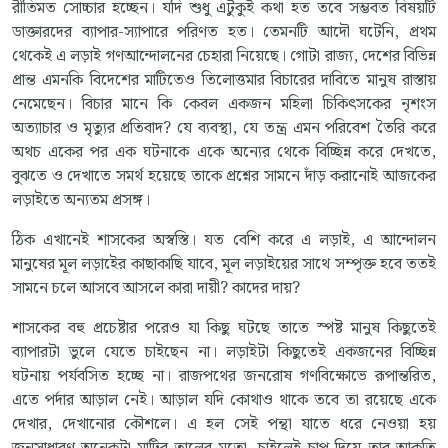
রীতিমত সোচ্চার হচ্ছেন। যদি শুধু এটুকুই কথা হত তবে সম্ভবত বিষয়টি
ডাক্তারদের ব্যাপার-স্যাপারে পরিণত হত। তেমনটি আদৌ ঘটেনি, প্রথম
থেকেই এ লড়াই গণআন্দোলনের চেহারা নিয়েছে। গোটা রাজ্য, দেশের বিভিন্ন
প্রান্ত এমনকি বিদেশের মাটিতেও তিলোত্তমার বিচারের দাবিতে মানুষ রাস্তায়
নেমেছেন। বিচার মানে কি কেবল একজন মহিলা চিকিৎসকের নৃশংস
অত্যাচার ও মৃত্যুর প্রতিবাদ? যে ব্যবস্থা, যে তন্ত্র এমন পরিবেশ তৈরি করে
অথচ একের পর এক ঘটনাকে একে অন্যের থেকে বিচ্ছিন্ন করে দেখতে,
বুঝতে ও দেখাতে সমর্থ হয়েছে তাকে প্রশ্নের সামনে দাঁড় করানোই আজকের
লড়াইতে অন্যতম প্রসঙ্গ।
ঠিক এখানেই শাসকের অস্বস্তি। যত বেশি করে এ লড়াই, এ আন্দোলন
মানুষের মূল লড়াইের কাছাকাছি যাবে, মূল লড়াইয়ের সাথে সম্পৃক্ত হবে ততই
সামনে চলে আসবে আসলে কারা দায়ী? কাদের দায়?
শাসকের বহু প্রচেষ্টার পরেও যা কিছু ঘটছে তাতে স্পষ্ট মানুষ কিছুতেই
ব্যাপারটা ভুলে যেতে চাইছেন না। লড়াইটা কিছুতেই একজনের বিচ্ছিন্ন
ঘটনায় পর্যবসিত হচ্ছে না। রাজপথের জনরোষ গণবিক্ষোভে রূপান্তরিত,
এতে পর্দার আড়াল নেই। আড়াল যদি কোথাও থাকে তবে তা রয়েছে একে
দেখার, দেখানোর কৌশলে। এ হল সেই পন্থা যাতে ধরে নেওয়া হয়