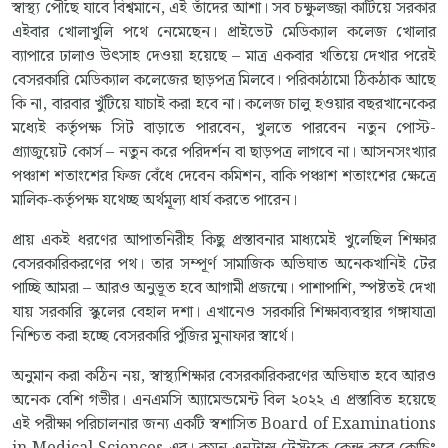
স্বাস্থ্য পৌঁছে যাবে বিশ্বমানে, এই তাঁদের আশা। সব চক্ষুলজ্জা কাটিয়ে সরকার
এইবার খোলাখুলি পথে নেমেছেন। প্রাইভেট মেডিক্যাল কলেজ খোলার
ব্যাপারে ঢালাও উৎসাহ দেওয়া হয়েছে – মাত্র একবার খতিয়ে দেখার পরেই
বেসরকারি মেডিক্যাল কলেজের ছাড়পত্র মিলবে। পরিকাঠামো ঠিকঠাক আছে
কি না, বারবার খুঁটিয়ে যাচাই করা হবে না। কলেজ চালু হওয়ার বছরখানেকের
মধ্যেই কর্তৃপক্ষ সিট বাড়াতে পারবেন, খুলতে পারবেন নতুন পোস্ট-
গ্র্যাজুয়েট কোর্স – নতুন করে পরিদর্শন বা ছাড়পত্র লাগবে না। আসনসংখ্যার
পঞ্চাশ শতাংশের ফিজ বেঁধে দেবেন কমিশন, বাকি পঞ্চাশ শতাংশের ক্ষেত্রে
মালিক-কর্তৃপক্ষ যথেচ্ছ অর্থমূল্য ধার্য করতে পারেন।
প্রায় একই ধরণের আপাতনিরীহ কিছু প্রস্তাবনার মাধ্যমেই খুলেছিল শিক্ষার
বেসরকারিকরণের পথ। তার সম্পূর্ণ সামাজিক অভিঘাত অনেকখানিই টের
পাচ্ছি আমরা – আরও অনুভূত হবে আগামী প্রজন্মে। পাশাপাশি, স্পষ্টতই দেখা
যায় সরকারি স্কুলের বেহাল দশা। এখানেও সরকারি শিক্ষাব্যবস্থার গঙ্গাযাত্রা
নিশ্চিত করা হচ্ছে বেসরকারি পুঁজির মুনাফার স্বার্থে।
অনুমান করা কঠিন নয়, স্বাস্থ্যশিক্ষার বেসরকারিকরণের অভিঘাত হবে আরও
অনেক বেশি গভীর। এনএমসি অ্যামেন্ডমেন্ট বিল ২০২২ এ প্রস্তাবিত হয়েছে
এই পরীক্ষা পরিচালনার জন্য একটি স্বশাসিত Board of Examinations