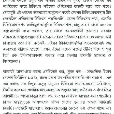
চিকিৎসা বলতে শুধুই যদি পশ্চিমি চিকিৎসাই বুঝি, তাহলে দেশের সব
নাগরিকের কাছে চিকিৎসা পরিষেবা পৌঁছানোর কাজটি দুরূহ হয়ে যাবে।
মোটামুটি এই ধরণের ভাবনাক্রম অনুসরণ করেই দেশের চিকিৎসাব্যবস্থায় ঠাঁই
পেয়েছিল ঐতিহ্যগত চিকিৎসা পদ্ধতিগুলি। এদের চিকিৎসার পাঠ, এমনকি
চিকিৎসার দর্শন সবকিছুই আধুনিক চিকিৎসাশাস্ত্র, চালু ভাষায় যাকে অনেকে
অ্যালোপ্যাথি বলে থাকেন, তার থেকে অনেকখানিই আলাদা। সরকার
এঁদেরকে স্বাস্থ্যব্যবস্থায় ঠাঁই দিলেও এইসব চিকিৎসাপদ্ধতি বা গবেষণায় অর্থ
বিনিয়োগ করেননি। কাজেই, এইসব চিকিৎসাপদ্ধতির অনেকগুলোই বদ্ধ
জলাশয়ে পরিণত হয়েছে। এখন এঁদের কয়েক মাসের ট্রেনিং দিয়ে সম্পূর্ণ
ভিন্ন এক চিকিৎসাভাবনায় অভ্যস্ত করে ফেলার ভাবনাটি হাস্যকর ও
বিপজ্জনক।
বাজেটে স্বাস্থ্যখাতে বরাদ্দ এমনিতেই কম, খুবই কম – সাম্প্রতিক হিসাব
দেশের জিডিপির ১.৯%, উন্নত দেশে যার পরিমাণ চার কি পাঁচ শতাংশ – এই
কম বরাদ্দে এত বিপুল অসুস্থ মানুষের চিকিৎসা প্রায় অসম্ভব। সেইখানে,
টিমটিম করে চলা প্রাথমিক স্বাস্থ্যব্যবস্থাকে শুধুমাত্র স্বাস্থ্যকর্মীর হাতে সঁপে দিলে
আগামীদিনে ভালো কিছুর আশা কম। দেশের প্রাথমিক স্বাস্থ্যের হাল শোচনীয়।
বিভিন্ন স্বাস্থ্যসূচকে আশপাশের বিভিন্ন দেশের তুলনায় আমরা পিছিয়েই
চলেছি। বাজেটে স্বাস্থ্যখাতে বরাদ্দ বাড়ানোর কোনো কথা শোনা যাচ্ছে না।