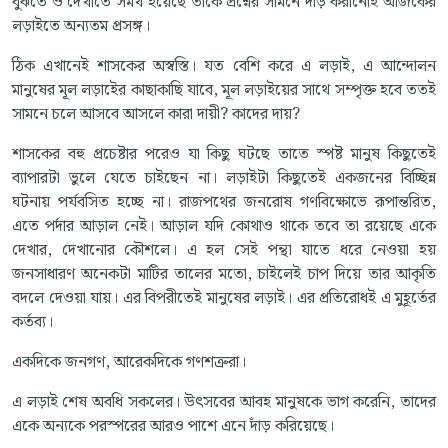
বুঝতে ও দেখাতে সমর্থ হয়েছে তাকে প্রশ্নের সামনে দাঁড় করানোই আজকের
লড়াইতে অন্যতম প্রসঙ্গ।
ঠিক এখানেই শাসকের অস্বস্তি। যত বেশি করে এ লড়াই, এ আন্দোলন
মানুষের মূল লড়াইের কাছাকাছি যাবে, মূল লড়াইয়ের সাথে সম্পৃক্ত হবে ততই
সামনে চলে আসবে আসলে কারা দায়ী? কাদের দায়?
শাসকের বহু প্রচেষ্টার পরেও যা কিছু ঘটছে তাতে স্পষ্ট মানুষ কিছুতেই
ব্যাপারটা ভুলে যেতে চাইছেন না। লড়াইটা কিছুতেই একজনের বিচ্ছিন্ন
ঘটনায় পর্যবসিত হচ্ছে না। রাজপথের জনরোষ গণবিক্ষোভে রূপান্তরিত,
এতে পর্দার আড়াল নেই। আড়াল যদি কোথাও থাকে তবে তা রয়েছে একে
দেখার, দেখানোর কৌশলে। এ হল সেই পন্থা যাতে ধরে নেওয়া হয়
জনসাধারণ অনেকটা মাটির তালের মতো, চাইলেই চাপ দিয়ে তার আকৃতি
বদলে দেওয়া যায়। এর বিপরীতেই মানুষের লড়াই। এর প্রতিরোধই এ মুহূর্তের
কর্তব্য।
একদিকে জনগণ, আরেকদিকে গণশত্রুরা।
এ লড়াই শেষ অবধি সকলের। উৎসবের আবহ মানুষকে ভাগ করেনি, তাদের
একে অন্যকে পরস্পরের আরও পাশে এনে দাঁড় করিয়েছে।