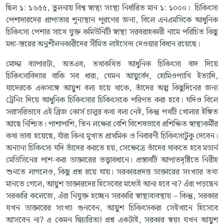
ছিল ১: ১৬৫৫, তুলনায় বিশ্ব স্বাস্থ্য সংস্থা নির্ধারিত মান ১: ১০০০। চিকিৎসা
পেশাদারদের প্রাপ্যতার শূন্যস্থান পূরণের জন্য, বিলে এনএমসিকে আধুনিক
চিকিৎসা পেশার সাথে যুক্ত কমিউনিটি স্বাস্থ্য সরবরাহকারী নামে পরিচিত কিছু
মধ্য-স্তরের অনুশীলনকারীদের সীমিত লাইসেন্স দেওয়ার বিধান রয়েছে।
মোদ্দা ব্যাপারটা, অতএব, তথাকথিত আধুনিক চিকিৎসা বাদ দিয়ে
চিকিৎসাবিদ্যার বাকি সব ধারা, যেমন আয়ুর্বেদ, হোমিওপ্যাথি ইত্যাদি,
যাদেরকে একসঙ্গে আয়ুশ বলা হয়ে থাকে, তাঁদের অল্প কিছুদিনের জন্য
ট্রেনিং দিয়ে আধুনিক চিকিৎসার চিকিৎসকে পরিণত করা হবে। যদিও বিলে
সরাসরিভাবে এই ব্রিজ কোর্স চালুর কথা বলা নেই, কিন্তু পথটি খোলার ইঙ্গিত
আছে নিশ্চিত। পাশাপাশি, তিন লক্ষের বেশি বিশেষভাবে প্রশিক্ষিত স্বাস্থ্যকর্মীর
কথা ভাবা হয়েছে, যাঁরা কিনা মুখ্যত প্রাথমিক ও নিবারণী চিকিৎসাটুকু দেবেন।
অন্যান্য চিকিৎসা যদি তাঁদের করতে হয়, সেক্ষেত্রে তাঁদের থাকতে হবে মডার্ন
মেডিসিনের পাশ-করা ডাক্তারের তত্ত্বাবধানে। প্রস্তাবটি আপাতদৃষ্টিতে নিরীহ
শুনতে লাগলেও, কিছু প্রশ্ন রয়ে যায়। সরকারপ্রদত্ত ডাক্তারের সংখ্যার তথ্য
মানতে গেলে, আয়ুশ ডাক্তারদের হিসেবের মধ্যেই আনা হবে না? এঁরা পড়ছেন
সরকারি কলেজে, এঁরা নিযুক্ত হচ্ছেন সরকারি স্বাস্থ্যব্যবস্থায় – কিন্তু, সরকার
যখন ডাক্তারের সংখ্যা গুনবেন, আয়ুশ চিকিৎসকরা সেইখানে হিসেবে
আসবেন না? এ কেমন দ্বিচারিতা! প্রশ্ন একটাই, সরকার স্বয়ং যখন আয়ুশ