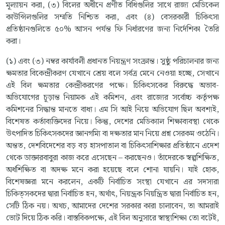
মূল্যায়ন করা, (৩) বিলের অধীনে প্রণীত বিধিগুলির সাথে রাজ্য মেডিকেল
কাউন্সিলগুলির সম্মতি নিশ্চিত করা, এবং (৪) বেসরকারী চিকিৎসা
প্রতিষ্ঠানগুলিতে ৫০% আসন পর্যন্ত ফি নির্ধারণের জন্য নির্দেশিকা তৈরি
করা।
(১) এবং (৩) নম্বর কার্যাবলী প্রধানত নিয়ন্ত্রণ সংক্রান্ত। সুষ্ঠু পরিচালনার জন্য
ক্ষমতার বিকেন্দ্রীকরণ যেখানে শ্রেয় বলে সর্বত্র মেনে নেওয়া হচ্ছে, সেখানে
এই বিল ক্ষমতার কেন্দ্রীকরণের পক্ষে। চিকিৎসকের বিরুদ্ধে অভাব-
অভিযোগের চূড়ান্ত নিয়ামক এই কমিশন, এবং রাজ্যের সর্বোচ্চ কর্তৃপক্ষ
কমিশনের সিদ্ধান্ত মানতে বাধ্য। এম সি আই নিয়ে অভিযোগ ছিল অবশ্যই,
বিশেষত কর্তাব্যক্তিদের নিয়ে। কিন্তু, দেশের মেডিক্যাল শিক্ষাব্যবস্থা থেকে
উৎপাদিত চিকিৎসকদের জ্ঞানগম্যি বা দক্ষতার মান নিয়ে প্রশ্ন সেরকম ওঠেনি।
অন্তত, দেশবিদেশের বড় বড় হাসপাতাল বা চিকিৎসাশিক্ষার প্রতিষ্ঠানে এদেশ
থেকে ডাক্তারবাবুরা কাজ করে এসেছেন – করছেনও। তাঁদেরকে স্বল্পশিক্ষিত,
অর্ধশিক্ষিত বা অদক্ষ মনে করা হয়েছে বলে শোনা যায়নি। যাই হোক,
বিশেষজ্ঞরা মনে করলেন, একটি নির্বাচিত সংস্থা যেখানে এর সদস্যরা
চিকিত্সকদের দ্বারা নির্বাচিত হন, অর্থাৎ, নিয়ন্ত্রক নিয়ন্ত্রিত দ্বারা নির্বাচিত হন,
সেটি ঠিক নয়। অথচ, আমাদের দেশের সরকার কারা চালাবেন, তা আমরাই
ভোট দিয়ে ঠিক করি। বাস্তবিকপক্ষে, এই বিল অনুসারে স্বাস্থ্যশিক্ষা তো বটেই,