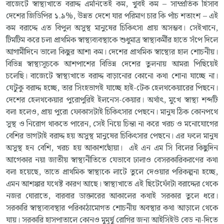
বাজেটে স্বাস্থ্যখাতে বরাদ্দ এমনিতেই কম, খুবই কম – সাম্প্রতিক হিসাব
দেশের জিডিপির ১.৯%, উন্নত দেশে যার পরিমাণ চার কি পাঁচ শতাংশ – এই
কম বরাদ্দে এত বিপুল অসুস্থ মানুষের চিকিৎসা প্রায় অসম্ভব। সেইখানে,
টিমটিম করে চলা প্রাথমিক স্বাস্থ্যব্যবস্থাকে শুধুমাত্র স্বাস্থ্যকর্মীর হাতে সঁপে দিলে
আগামীদিনে ভালো কিছুর আশা কম। দেশের প্রাথমিক স্বাস্থ্যের হাল শোচনীয়।
বিভিন্ন স্বাস্থ্যসূচকে আশপাশের বিভিন্ন দেশের তুলনায় আমরা পিছিয়েই
চলেছি। বাজেটে স্বাস্থ্যখাতে বরাদ্দ বাড়ানোর কোনো কথা শোনা যাচ্ছে না।
যেটুকু বরাদ্দ হচ্ছে, তার সিংহভাগই যাচ্ছে হাই-টেক হেলথকেয়ারের পিছনে।
দেশের হেলথকেয়ার পুরোপুরিই ইলনেস-কেয়ার। অর্থাৎ, মুখে স্বাস্থ্য শব্দটি
বলা হলেও, প্রায় পুরো ফোকাসটাই চিকিৎসার পেছনে। মানুষ ঠিক কোনপথে
সুস্থ ও নিরোগ থাকতে পারেন, সেই নিয়ে চিন্তা না করে খরচ ও মনোযোগের
বেশির ভাগটাই বরাদ্দ হয় অসুস্থ মানুষের চিকিৎসার পেছনে। এর ফলে মানুষ
অসুস্থ হন বেশি, খরচ হয় আকাশছোঁয়া। এই এন এম সি বিলের কিছুদিন
আগেকার নয়া জাতীয় স্বাস্থ্যনীতিতে যেভাবে ঢালাও বেসরকারিকরণের কথা
বলা হয়েছে, তাতে প্রাথমিক স্বাস্থ্যকে লাটে তুলে দেওয়ার পরিকল্পনা হচ্ছে,
এমন আশঙ্কার যথেষ্ট কারণ আছে। স্বাস্থ্যখাতে এই ছিটেফোঁটা বরাদ্দের থেকে
নজর ঘোরাতে, বারবার ডাক্তারের আকালের কথাই সরকার তুলে ধরে।
সরকারি স্বাস্থ্যব্যবস্থার পরিকাঠামোগত শোচনীয় অবস্থার কথা আড়ালে থেকে
যায়। সরকারি হাসপাতালে কোনও মুমূর্ষু রোগির জন্য আইসিইউ বেড না-দিতে