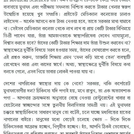
in Medical Sciences এর। কমন এনট্রান্স টেস্টকে কেন্দ্র করে কোচিং
ব্যবসায়ে মুনাফা এবং পরীক্ষায় সফলতা নিশ্চিত করতে টাকার খেলার স্বরূপ
উন্মোচিত হয়েছে খুব সম্প্রতি। প্রাইভেট মেডিক্যাল কলেজের ঢালাও
লাইসেন্স – অর্ধেক আসনে কত টাকা নেওয়া হবে, তাতে সরকার মাথা ঘামাবে
না। সেইসব মেডিক্যাল কলেজ থেকে লাখ লাখ বা প্রায় কোটি টাকার বিনিময়ে
ডিগ্রী পাবেন যারা, তাঁরা আমজনতাকে স্বাস্থ্যপরিষেবা দেবেন ন্যায্যমূল্যে,
বিশ্বাস করতে হবে? তাঁদের কোটি টাকার শিক্ষার দাম তাঁরা উশুল করবেন না?
স্বাস্থ্যক্ষেত্রে দুর্নীতি বিষয়ে সরব হওয়ার সময়, তাঁদের দোষারোপ করতে হলে,
এই প্রশ্নও করুন, ডাক্তারি শিক্ষায় এমন ‘ফেল কড়ি মাখো তেল’ ব্যবস্থাটি
রেখেছেন কারা এবং কাদের স্বার্থে। অথচ, স্বাস্থ্যক্ষেত্রে দুর্নীতি বিষয়ে কথা
বলতে গেলে, এসব নিয়ে ভাবার লোকই পাওয়া যায় না।
দেশের নাগরিকের স্বাস্থ্যের দায় কে নেবে? সরকার, নাকি কর্পোরেট
মুনাফাভোগীর দল? চিকিৎসা যদি পণ্যই হয়, মনে রাখুন, তা এক অত্যাবশ্যক
পণ্য – আপনার ক্রয়ক্ষমতা অনুসারে বেছে নেওয়া রেস্টুরেন্টের খাবার বা
হোটেলের স্বাচ্ছন্দ্যের সঙ্গে তুলনীয় বিলাসিতার সামগ্রী নয়। এই মুনাফার
চক্করে স্বাস্থ্যচিকিৎসা সাধারণ মানুষ তো বটেই, চলে যাচ্ছে মধ্যবিত্তের হাতের
নাগালের বাইরে। মানুষের মধ্যে বেড়েই চলেছে ক্ষোভ – দিকে দিকে
চিকিৎসকরা আক্রান্ত হচ্ছেন, নিগৃহীত হচ্ছেন। হ্যাঁ, আপনি ঠিকই ভেবেছেন,